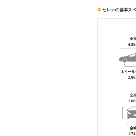
セレナの基本ス
全
4.8
ホイール
2.8
全
1.8
全
1.7