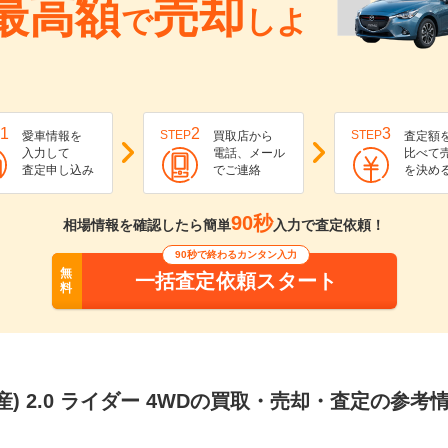
最高額
売却
で
しよ
1
2
3
STEP
STEP
愛車情報を
買取店から
査定額
入力して
電話、メール
比べて
査定申し込み
でご連絡
を決め
90秒
相場情報を確認したら簡単
入力で査定依頼！
90秒で終わるカンタン入力
無
一括査定依頼スタート
料
産) 2.0 ライダー 4WDの買取・売却・査定の参考