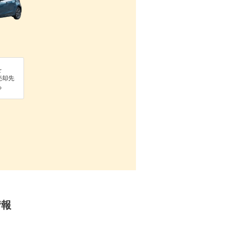
を
売却先
る
情報