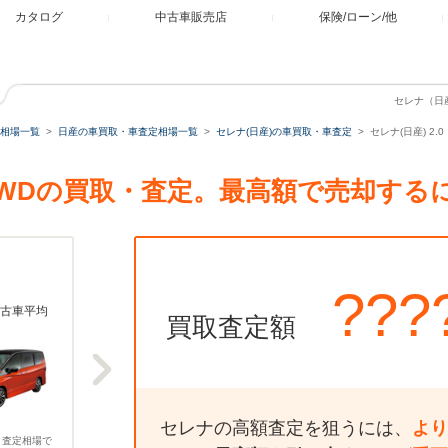
カタログ
中古車販売店
保険/ローン/他
セレナ（日産
相場一覧
日産の車買取・車査定相場一覧
セレナ(日産)の車買取・車査定
セレナ(日産) 2
ー 4WDの買取・査定。最高額で売却する
???
古車平均
買取査定額
セレナの高額査定を狙うには、
より
、査定相場で