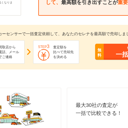
して、
最高額を引き出すことが
重要
低くなりま
カーセンサーで一括査定依頼して、あなたのセレナを最高額で売却しま
3
STEP
買取店から
査定額を
無
電話、メール
比べて売却先
一
料
でご連絡
を決める
最大30社の査定が
一括で比較できる！