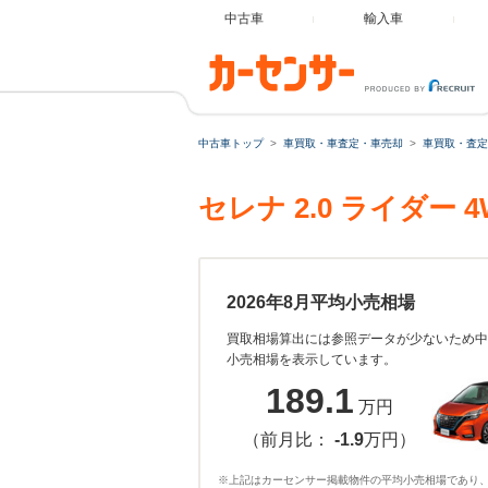
中古車
輸入車
中古車トップ
車買取・車査定・車売却
車買取・査定
セレナ 2.0 ライダ
2026年8月平均小売相場
買取相場算出には参照データが少ないため中
小売相場を表示しています。
189.1
万円
（前月比：
-1.9
万円）
※上記はカーセンサー掲載物件の平均小売相場であり