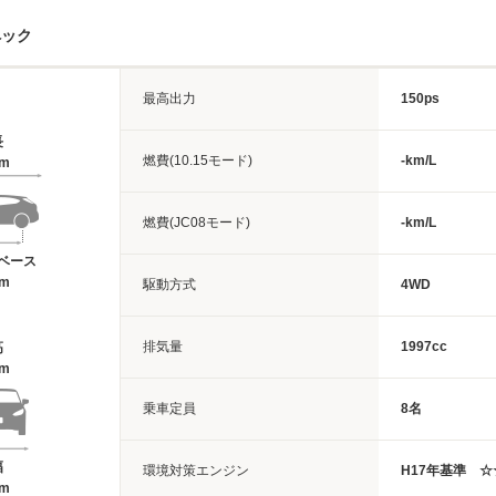
ペック
最高出力
150ps
長
燃費(10.15モード)
-km/L
5m
燃費(JC08モード)
-km/L
ベース
6m
駆動方式
4WD
排気量
1997cc
高
8m
乗車定員
8名
幅
環境対策エンジン
H17年基準 
4m