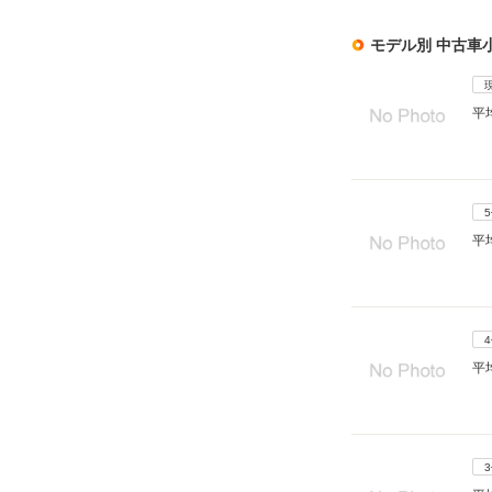
モデル別 中古車
平
平
平