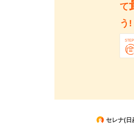
て
う!
STEP
セレナ(日