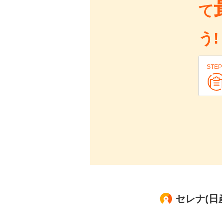
て
う!
STEP
セレナ(日産