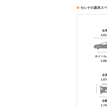
セレナの基本ス
全
4.8
ホイール
2.8
全
1.8
全
1.7