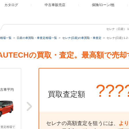
カタログ
中古車販売店
保険/ローン/他
セレナ（日産） 1.
相場一覧
日産の車買取・車査定相場一覧
セレナ(日産)の車買取・車査定
セレナ(日産) 1.
WER AUTECHの買取・査定。最高額で売
???
古車平均
買取査定額
セレナの高額査定を狙うには、
より
、査定相場で