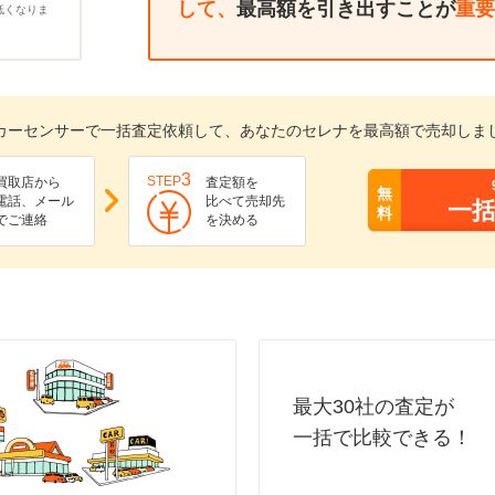
して、
最高額を引き出すことが
重要
低くなりま
カーセンサーで一括査定依頼して、あなたのセレナを最高額で売却しま
3
STEP
買取店から
査定額を
無
電話、メール
比べて売却先
一
料
でご連絡
を決める
最大30社の査定が
一括で比較できる！