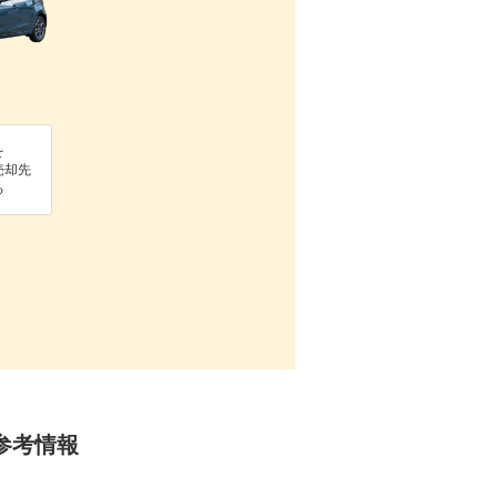
を
売却先
る
の参考情報