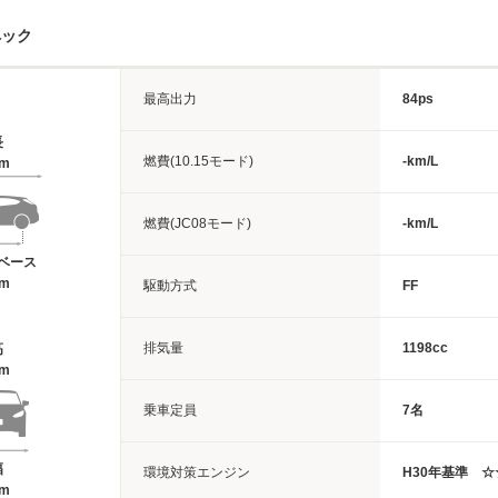
ペック
最高出力
84ps
長
燃費(10.15モード)
-km/L
1m
燃費(JC08モード)
-km/L
ベース
6m
駆動方式
FF
排気量
1198cc
高
7m
乗車定員
7名
幅
環境対策エンジン
H30年基準 
4m