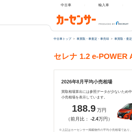
中古車
輸入車
中古車トップ
車買取・車査定・車売却
車買取・査定
セレナ 1.2 e-PO
2026年8月平均小売相場
買取相場算出には参照データが少ないため中
小売相場を表示しています。
188.9
万円
（前月比：
-2.4
万円）
※上記はカーセンサー掲載物件の平均小売相場であり