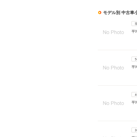
モデル別 中古車
平
平
平