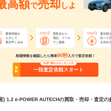
最高額
売却
で
しよ
1
2
3
STEP
STEP
愛車情報を
買取店から
査定額
入力して
電話、メール
比べて
査定申し込み
でご連絡
を決め
90秒
相場情報を確認したら簡単
入力で査定依頼！
90秒で終わるカンタン入力
無
一括査定依頼スタート
料
) 1.2 e-POWER AUTECHの買取・売却・査定