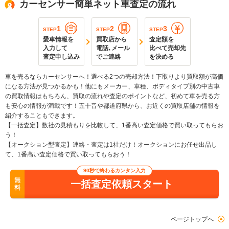
カーセンサー簡単ネット車査定の流れ
1
2
3
STEP
STEP
STEP
愛車情報を
買取店から
査定額を
入力して
電話､メール
比べて売却先
査定申し込み
でご連絡
を決める
車を売るならカーセンサーへ！選べる2つの売却方法！下取りより買取額が高価
になる方法が見つかるかも！他にもメーカー、車種、ボディタイプ別の中古車
の買取情報はもちろん、買取の流れや査定のポイントなど、初めて車を売る方
も安心の情報が満載です！五十音や都道府県から、お近くの買取店舗の情報を
紹介することもできます。
【一括査定】数社の見積もりを比較して、1番高い査定価格で買い取ってもらお
う！
【オークション型査定】連絡・査定は1社だけ！オークションにお任せ出品し
て、1番高い査定価格で買い取ってもらおう！
90秒で終わるカンタン入力
無
一括査定依頼スタート
料
ページトップへ