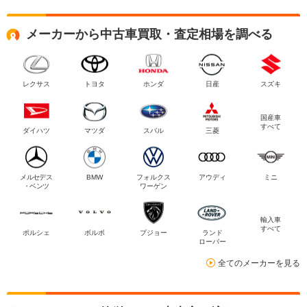
メーカーから中古車買取・査定相場を調べる
レクサス
トヨタ
ホンダ
日産
スズキ
国産車
すべて
ダイハツ
マツダ
スバル
三菱
メルセデス
BMW
フォルクス
アウディ
ミニ
・ベンツ
ワーゲン
輸入車
すべて
ポルシェ
ボルボ
プジョー
ランド
ローバー
全てのメーカーを見る