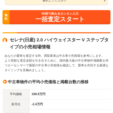
選択してください
90
秒で終わるカンタン入力
無
一括査定スタート
料
セレナ(日産) 2.0 ハイウェイスター V ステップタ
イプの小売相場情報
あなたの愛車を査定する時、買取業者は中古車小売相場を参考にします。
より高額な査定金額を引き出すために、国内最大級の中古車物件掲載数を持
つカーセンサーで最新の中古車小売相場を確認して、愛車を売却する最適な
タイミングを見極めましょう。
中古車物件の平均小売価格と掲載台数の推移
平均価格
188.9万円
前月比
-2.4万円