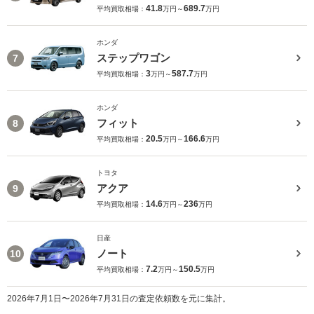
41.8
689.7
平均買取相場：
万円～
万円
ホンダ
ステップワゴン
7
3
587.7
平均買取相場：
万円～
万円
ホンダ
フィット
8
20.5
166.6
平均買取相場：
万円～
万円
トヨタ
アクア
9
14.6
236
平均買取相場：
万円～
万円
日産
ノート
10
7.2
150.5
平均買取相場：
万円～
万円
2026年7月1日〜2026年7月31日の査定依頼数を元に集計。