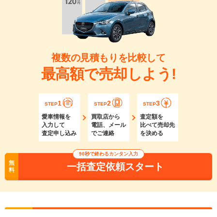
複数の見積もりを比較して
最高額で売却しよう!
1
2
3
STEP
STEP
STEP
愛車情報を
買取店から
査定額を
入力して
電話、メール
比べて売却先
査定申し込み
でご連絡
を決める
90秒で終わるカンタン入力
無
一括査定依頼スタート
料