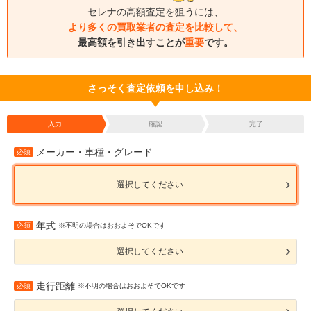
セレナの高額査定を狙うには、
より多くの買取業者の査定を比較して、
最高額を引き出すことが
重要
です。
さっそく査定依頼を申し込み！
入力
確認
完了
メーカー・車種・グレード
必須
選択してください
年式
必須
※不明の場合はおおよそでOKです
選択してください
走行距離
必須
※不明の場合はおおよそでOKです