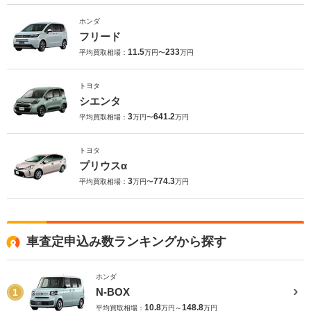
ホンダ
フリード
11.5
233
平均買取相場：
万円〜
万円
トヨタ
シエンタ
3
641.2
平均買取相場：
万円〜
万円
トヨタ
プリウスα
3
774.3
平均買取相場：
万円〜
万円
車査定申込み数ランキングから探す
ホンダ
N-BOX
1
10.8
148.8
平均買取相場：
万円～
万円