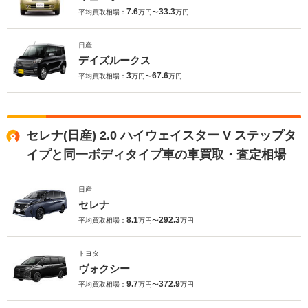
7.6
33.3
平均買取相場：
万円〜
万円
日産
デイズルークス
3
67.6
平均買取相場：
万円〜
万円
セレナ(日産) 2.0 ハイウェイスター V ステップタ
イプと同一ボディタイプ車の車買取・査定相場
日産
セレナ
8.1
292.3
平均買取相場：
万円〜
万円
トヨタ
ヴォクシー
9.7
372.9
平均買取相場：
万円〜
万円