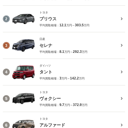
トヨタ
プリウス
2
12.1
303.5
平均買取相場：
万円～
万円
日産
セレナ
3
8.1
292.3
平均買取相場：
万円～
万円
ダイハツ
タント
4
3
142.2
平均買取相場：
万円～
万円
トヨタ
ヴォクシー
5
9.7
372.9
平均買取相場：
万円～
万円
トヨタ
アルファード
6