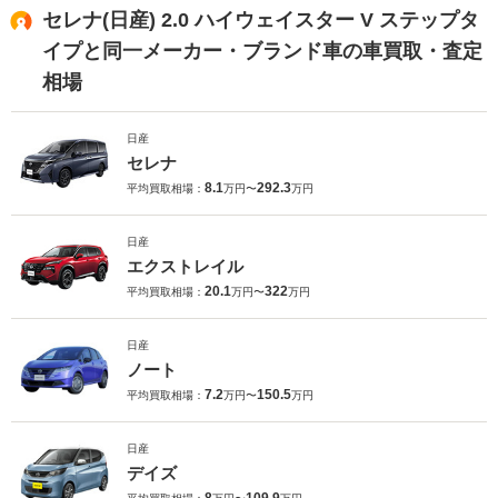
セレナ(日産) 2.0 ハイウェイスター V ステップタ
イプと同一メーカー・ブランド車の車買取・査定
相場
日産
セレナ
8.1
292.3
平均買取相場：
万円〜
万円
日産
エクストレイル
20.1
322
平均買取相場：
万円〜
万円
日産
ノート
7.2
150.5
平均買取相場：
万円〜
万円
日産
デイズ