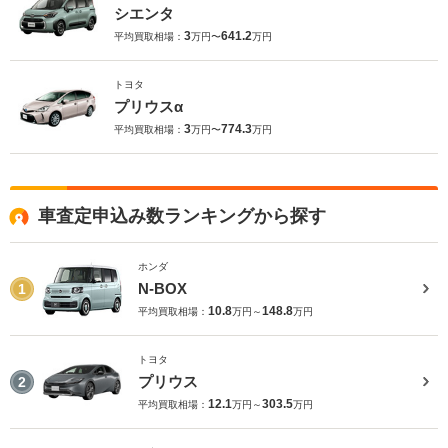
シエンタ
3
641.2
平均買取相場：
万円〜
万円
トヨタ
プリウスα
3
774.3
平均買取相場：
万円〜
万円
車査定申込み数ランキングから探す
ホンダ
N-BOX
1
10.8
148.8
平均買取相場：
万円～
万円
トヨタ
プリウス
2
12.1
303.5
平均買取相場：
万円～
万円