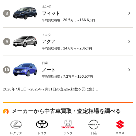
ホンダ
フィット
8
20.5
166.6
平均買取相場：
万円～
万円
トヨタ
アクア
9
14.6
236
平均買取相場：
万円～
万円
日産
ノート
10
7.2
150.5
平均買取相場：
万円～
万円
2026年7月1日〜2026年7月31日の査定依頼数を元に集計。
メーカーから中古車買取・査定相場を調べる
レクサス
トヨタ
ホンダ
日産
スズキ