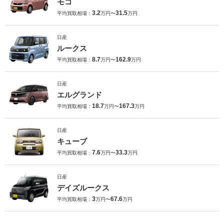
モコ
3.2
31.5
平均買取相場：
万円〜
万円
日産
ルークス
8.7
162.9
平均買取相場：
万円〜
万円
日産
エルグランド
18.7
167.3
平均買取相場：
万円〜
万円
日産
キューブ
7.6
33.3
平均買取相場：
万円〜
万円
日産
デイズルークス
3
67.6
平均買取相場：
万円〜
万円