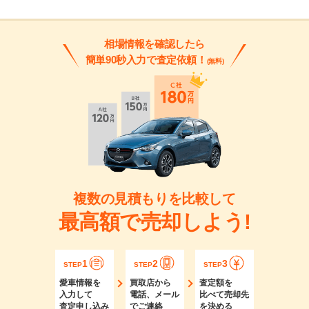
相場情報を確認したら
簡単90秒入力で査定依頼！
(無料)
複数の見積もりを比較して
最高額で売却しよう!
1
2
3
STEP
STEP
STEP
愛車情報を
買取店から
査定額を
入力して
電話、メール
比べて売却先
査定申し込み
でご連絡
を決める