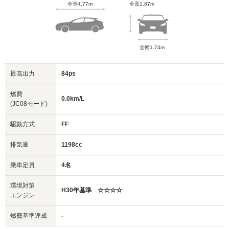
全長4.77m
全高1.87m
全幅1.74m
最高出力
84ps
燃費
0.0km/L
(JC08モード)
駆動方式
FF
排気量
1198cc
乗車定員
4名
環境対策
H30年基準 ☆☆☆☆
エンジン
燃費基準達成
-