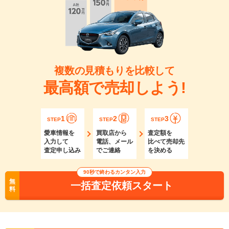
複数の見積もりを比較して
最高額で売却しよう!
1
2
3
STEP
STEP
STEP
愛車情報を
買取店から
査定額を
入力して
電話、メール
比べて売却先
査定申し込み
でご連絡
を決める
90秒で終わるカンタン入力
無
一括査定依頼スタート
料