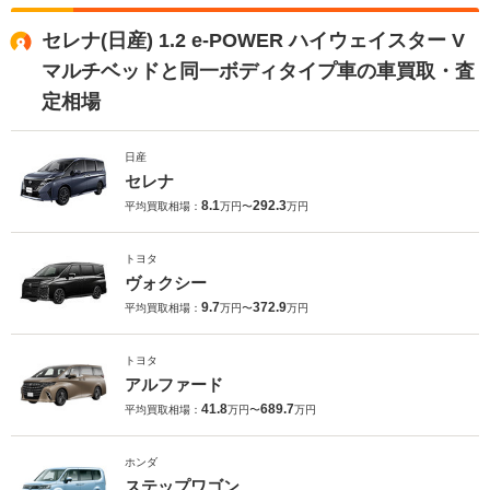
セレナ(日産) 1.2 e-POWER ハイウェイスター V
マルチベッドと同一ボディタイプ車の車買取・査
定相場
日産
セレナ
8.1
292.3
平均買取相場：
万円〜
万円
トヨタ
ヴォクシー
9.7
372.9
平均買取相場：
万円〜
万円
トヨタ
アルファード
41.8
689.7
平均買取相場：
万円〜
万円
ホンダ
ステップワゴン