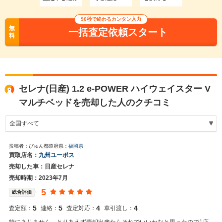
90秒で終わるカンタン入力
無
一括査定依頼スタート
料
セレナ(日産) 1.2 e-POWER ハイウェイスター V
マルチベッドを売却した人のクチコミ
投稿者：びゅん
都道府県：
福岡県
買取店名：
九州ユーポス
売却した車：日産セレナ
売却時期：2023年7月
5
総合評価
5
5
4
4
査定額：
連絡：
査定対応：
車引渡し：
特にありません。とりあえず売却出来たらそれでいいかなと思ったので1店