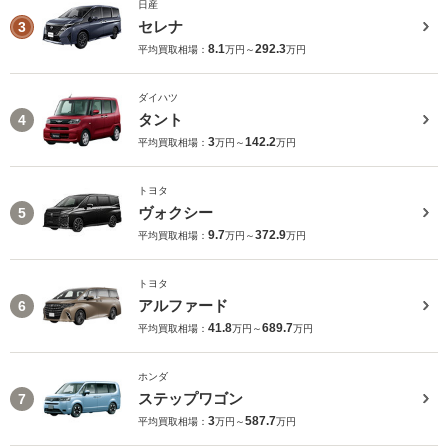
日産
セレナ
3
8.1
292.3
平均買取相場：
万円～
万円
ダイハツ
タント
4
3
142.2
平均買取相場：
万円～
万円
トヨタ
ヴォクシー
5
9.7
372.9
平均買取相場：
万円～
万円
トヨタ
アルファード
6
41.8
689.7
平均買取相場：
万円～
万円
ホンダ
ステップワゴン
7
3
587.7
平均買取相場：
万円～
万円