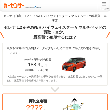
メニュー
セレナ（日産） 1.2 e-POWER ハイウェイスター V マルチベッドの車買取・車
査定
セレナ 1.2 e-POWER ハイウェイスター V マルチベッドの
買取・査定。
最高額で売却するには？
買取相場算出には参照データが少ないため中古車平均小売相場を表示し
ています。
2026年8月平均小売相場
188.9
万円
-2.4
（前月比：
万円）
※上記はカーセンサー掲載物件の平均小売相場であり、査定相場ではありません。一般
的に、査定価格は小売価格より低くなります。
買取査定額
????
万円