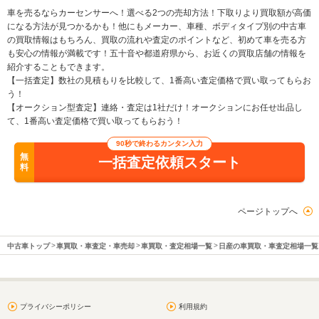
車を売るならカーセンサーへ！選べる2つの売却方法！下取りより買取額が高価
になる方法が見つかるかも！他にもメーカー、車種、ボディタイプ別の中古車
の買取情報はもちろん、買取の流れや査定のポイントなど、初めて車を売る方
も安心の情報が満載です！五十音や都道府県から、お近くの買取店舗の情報を
紹介することもできます。
【一括査定】数社の見積もりを比較して、1番高い査定価格で買い取ってもらお
う！
【オークション型査定】連絡・査定は1社だけ！オークションにお任せ出品し
て、1番高い査定価格で買い取ってもらおう！
90秒で終わるカンタン入力
無
一括査定依頼スタート
料
ページトップへ
中古車トップ
車買取・車査定・車売却
車買取・査定相場一覧
日産の車買取・車査定相場一覧
プライバシーポリシー
利用規約