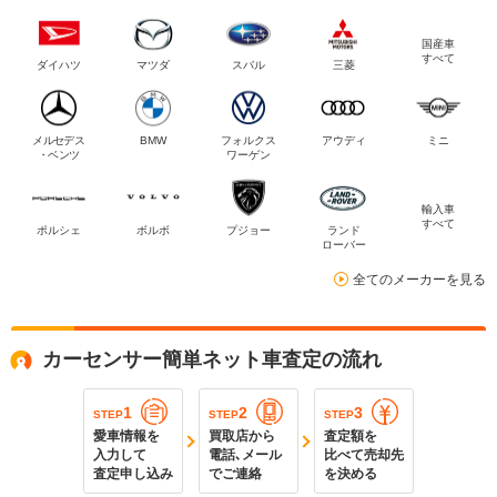
国産車
すべて
ダイハツ
マツダ
スバル
三菱
メルセデス
BMW
フォルクス
アウディ
ミニ
・ベンツ
ワーゲン
輸入車
すべて
ポルシェ
ボルボ
プジョー
ランド
ローバー
全てのメーカーを見る
カーセンサー簡単ネット車査定の流れ
1
2
3
STEP
STEP
STEP
愛車情報を
買取店から
査定額を
入力して
電話､メール
比べて売却先
査定申し込み
でご連絡
を決める