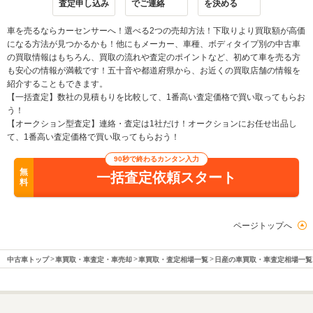
査定申し込み
でご連絡
を決める
車を売るならカーセンサーへ！選べる2つの売却方法！下取りより買取額が高価
になる方法が見つかるかも！他にもメーカー、車種、ボディタイプ別の中古車
の買取情報はもちろん、買取の流れや査定のポイントなど、初めて車を売る方
も安心の情報が満載です！五十音や都道府県から、お近くの買取店舗の情報を
紹介することもできます。
【一括査定】数社の見積もりを比較して、1番高い査定価格で買い取ってもらお
う！
【オークション型査定】連絡・査定は1社だけ！オークションにお任せ出品し
て、1番高い査定価格で買い取ってもらおう！
90秒で終わるカンタン入力
無
一括査定依頼スタート
料
ページトップへ
中古車トップ
車買取・車査定・車売却
車買取・査定相場一覧
日産の車買取・車査定相場一覧