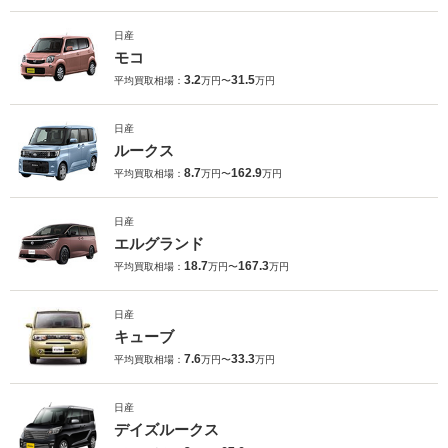
日産
モコ
3.2
31.5
平均買取相場：
万円〜
万円
日産
ルークス
8.7
162.9
平均買取相場：
万円〜
万円
日産
エルグランド
18.7
167.3
平均買取相場：
万円〜
万円
日産
キューブ
7.6
33.3
平均買取相場：
万円〜
万円
日産
デイズルークス