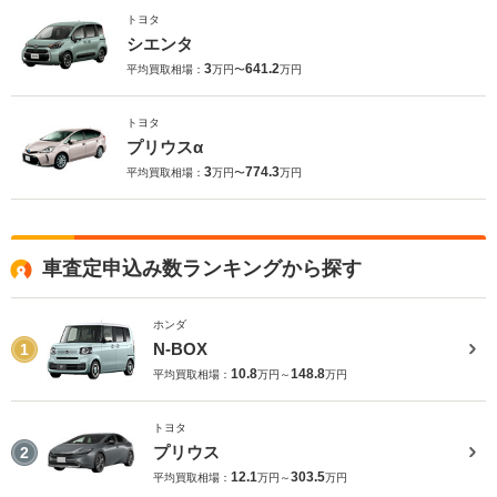
トヨタ
シエンタ
3
641.2
平均買取相場：
万円〜
万円
トヨタ
プリウスα
3
774.3
平均買取相場：
万円〜
万円
車査定申込み数ランキングから探す
ホンダ
N-BOX
1
10.8
148.8
平均買取相場：
万円～
万円
トヨタ
プリウス
2
12.1
303.5
平均買取相場：
万円～
万円