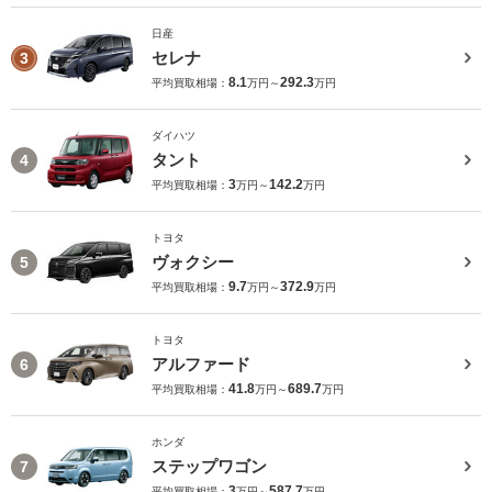
日産
セレナ
3
8.1
292.3
平均買取相場：
万円～
万円
ダイハツ
タント
4
3
142.2
平均買取相場：
万円～
万円
トヨタ
ヴォクシー
5
9.7
372.9
平均買取相場：
万円～
万円
トヨタ
アルファード
6
41.8
689.7
平均買取相場：
万円～
万円
ホンダ
ステップワゴン
7
3
587.7
平均買取相場：
万円～
万円