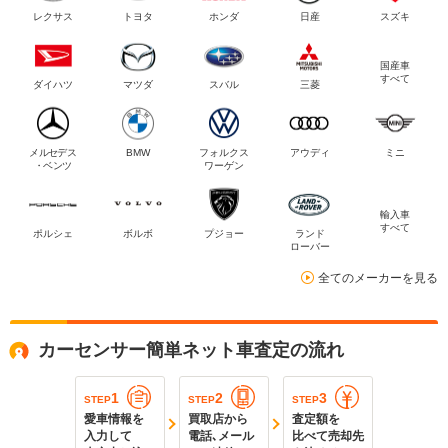
レクサス
トヨタ
ホンダ
日産
スズキ
国産車
すべて
ダイハツ
マツダ
スバル
三菱
メルセデス
BMW
フォルクス
アウディ
ミニ
・ベンツ
ワーゲン
輸入車
すべて
ポルシェ
ボルボ
プジョー
ランド
ローバー
全てのメーカーを見る
カーセンサー簡単ネット車査定の流れ
1
2
3
STEP
STEP
STEP
愛車情報を
買取店から
査定額を
入力して
電話､メール
比べて売却先