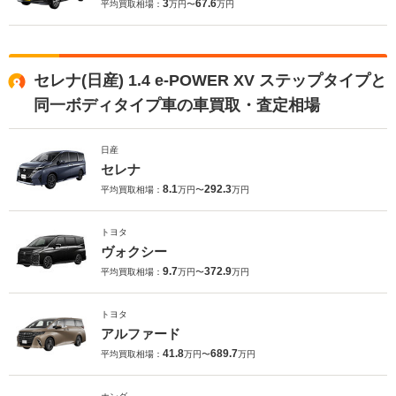
3
67.6
平均買取相場：
万円〜
万円
セレナ(日産) 1.4 e-POWER XV ステップタイプと
同一ボディタイプ車の車買取・査定相場
日産
セレナ
8.1
292.3
平均買取相場：
万円〜
万円
トヨタ
ヴォクシー
9.7
372.9
平均買取相場：
万円〜
万円
トヨタ
アルファード
41.8
689.7
平均買取相場：
万円〜
万円