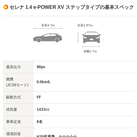
セレナ 1.4 e-POWER XV ステップタイプの基本スペック
全長4.7m
全高1.87m
全幅1.7m
最高出力
98ps
燃費
0.0km/L
(JC08モード)
駆動方式
FF
排気量
1433cc
乗車定員
8名
環境対策
H30年基準 ☆☆☆☆☆