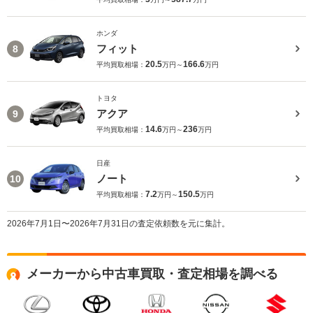
ホンダ
フィット
8
20.5
166.6
平均買取相場：
万円～
万円
トヨタ
アクア
9
14.6
236
平均買取相場：
万円～
万円
日産
ノート
10
7.2
150.5
平均買取相場：
万円～
万円
2026年7月1日〜2026年7月31日の査定依頼数を元に集計。
メーカーから中古車買取・査定相場を調べる