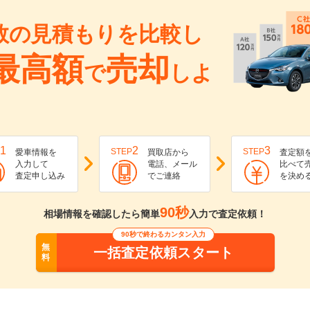
数の見積もりを比較し
最高額
売却
で
しよ
1
2
3
STEP
STEP
愛車情報を
買取店から
査定額
入力して
電話、メール
比べて
査定申し込み
でご連絡
を決め
90秒
相場情報を確認したら簡単
入力で査定依頼！
90秒で終わるカンタン入力
無
一括査定依頼スタート
料