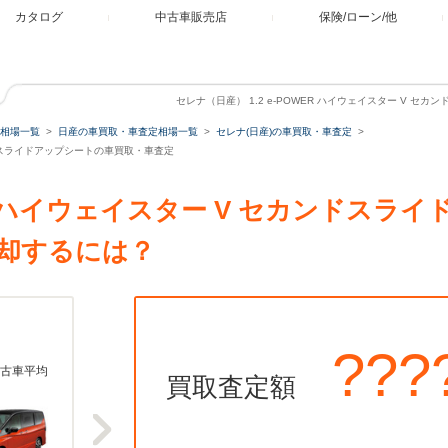
カタログ
中古車販売店
保険/ローン/他
セレナ（日産） 1.2 e-POWER ハイウェイスター V 
相場一覧
日産の車買取・車査定相場一覧
セレナ(日産)の車買取・車査定
カンドスライドアップシートの車買取・車査定
WER ハイウェイスター V セカンドス
却するには？
???
古車平均
買取査定額