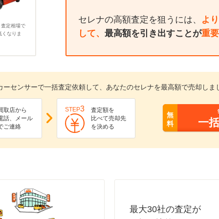
セレナの高額査定を狙うには、
より
、査定相場で
して、
最高額を引き出すことが
重要
低くなりま
カーセンサーで一括査定依頼して、あなたのセレナを最高額で売却しま
3
STEP
買取店から
査定額を
無
電話、メール
比べて売却先
一
料
でご連絡
を決める
最大30社の査定が