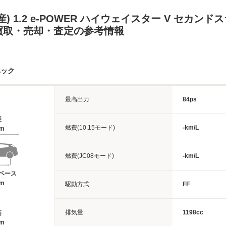
) 1.2 e-POWER ハイウェイスター V セカン
買取・売却・査定の参考情報
ペック
最高出力
84ps
長
燃費(10.15モード)
-km/L
7m
燃費(JC08モード)
-km/L
ベース
6m
駆動方式
FF
排気量
1198cc
高
7m