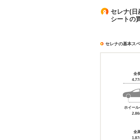
セレナ(日産
シートの
セレナの基本ス
全
4.7
ホイール
2.8
全
1.8