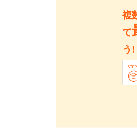
複
て
う!
STEP