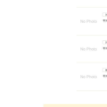
平
平
平