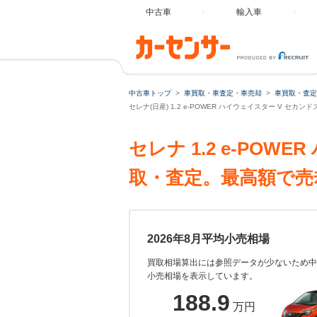
中古車
輸入車
中古車トップ
車買取・車査定・車売却
車買取・査定
セレナ(日産) 1.2 e-POWER ハイウェイスター V セ
セレナ 1.2 e-PO
取・査定。最高額で売
2026年8月平均小売相場
買取相場算出には参照データが少ないため中
小売相場を表示しています。
188.9
万円