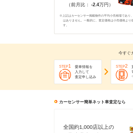
（前月比：
-2.4
万円）
※上記はカーセンサー掲載物件の平均小売相場であり
はありません。一般的に、査定価格は小売価格より
す。
今すぐ
1
2
STEP
STEP
愛車情報を
入力して
査定申し込み
カーセンサー簡単ネット車査定なら
全国約1,000店以上の