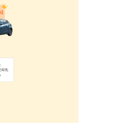
を
売却先
る