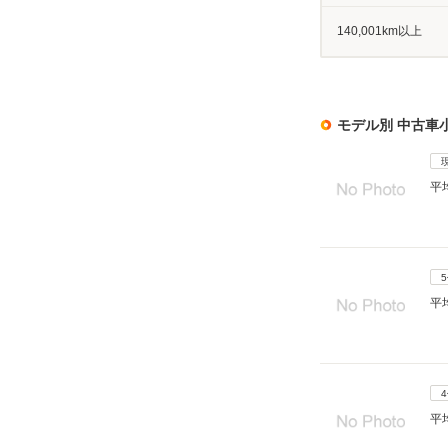
140,001km以上
モデル別 中古車
平
平
平