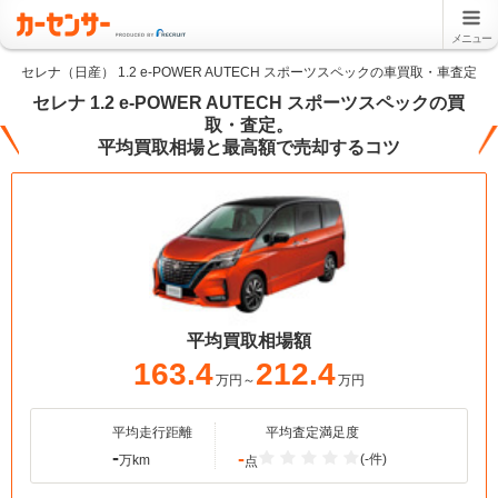
メニュー
セレナ（日産） 1.2 e-POWER AUTECH スポーツスペックの車買取・車査定
セレナ 1.2 e-POWER AUTECH スポーツスペックの買
取・査定。
平均買取相場と最高額で売却するコツ
平均買取相場額
163.4
212.4
万円～
万円
平均走行距離
平均査定満足度
-
-
(-件)
万km
点