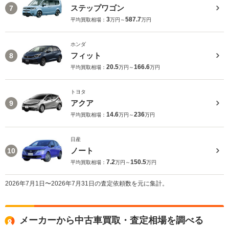
ステップワゴン
7
3
587.7
平均買取相場：
万円～
万円
ホンダ
フィット
8
20.5
166.6
平均買取相場：
万円～
万円
トヨタ
アクア
9
14.6
236
平均買取相場：
万円～
万円
日産
ノート
10
7.2
150.5
平均買取相場：
万円～
万円
2026年7月1日〜2026年7月31日の査定依頼数を元に集計。
メーカーから中古車買取・査定相場を調べる