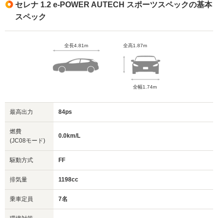
セレナ 1.2 e-POWER AUTECH スポーツスペックの基本
スペック
全長4.81m
全高1.87m
全幅1.74m
最高出力
84ps
燃費
0.0km/L
(JC08モード)
駆動方式
FF
排気量
1198cc
乗車定員
7名