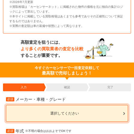
※2026年7月更新
※買取相場は「カーセンサーネット」に掲載された物件の価格を元に独自の集計ロジ
ックによって算出しています。
※本サイトに掲載している買取相場はあくまでも参考でありその正確性について保証
するものではありません。
※実際の査定額は車の装備や状態によって異なります。
高額査定を狙うには、
より多くの買取業者の査定を比較
することが重要です。
今すぐカーセンサーで一括査定依頼して
最高額で売却しましょう！
入力
確認
完了
メーカー・車種・グレード
必須
選択してください
年式
必須
※不明の場合はおおよそでOKです