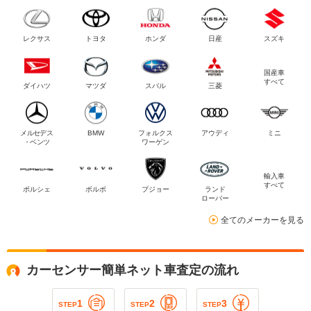
レクサス
トヨタ
ホンダ
日産
スズキ
国産車
すべて
ダイハツ
マツダ
スバル
三菱
メルセデス
BMW
フォルクス
アウディ
ミニ
・ベンツ
ワーゲン
輸入車
すべて
ポルシェ
ボルボ
プジョー
ランド
ローバー
全てのメーカーを見る
カーセンサー簡単ネット車査定の流れ
1
2
3
STEP
STEP
STEP