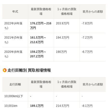
最新買取価格相
1ヶ月前の買取
年式
前月からの差額
場
価格相場
2022年(4年落
176.2万円～216
203.9万円
-7.8万円
ち)
万円
2021年(5年落
161.5万円～
194.3万円
-7.2万円
ち)
212.6万円
2020年(6年落
159.2万円～
190万円
-6.7万円
ち)
207.2万円
走行距離別 買取相場情報
最新買取価格相
1ヶ月前の買取
走行距離
前月からの差額
場
価格相場
10,000km以下
-
-
-
10,001km
189.1万円
214.5万円
-8.1万円