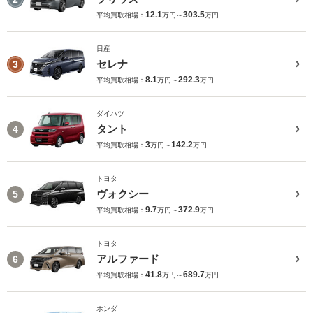
12.1
303.5
平均買取相場：
万円～
万円
日産
セレナ
3
8.1
292.3
平均買取相場：
万円～
万円
ダイハツ
タント
4
3
142.2
平均買取相場：
万円～
万円
トヨタ
ヴォクシー
5
9.7
372.9
平均買取相場：
万円～
万円
トヨタ
アルファード
6
41.8
689.7
平均買取相場：
万円～
万円
ホンダ