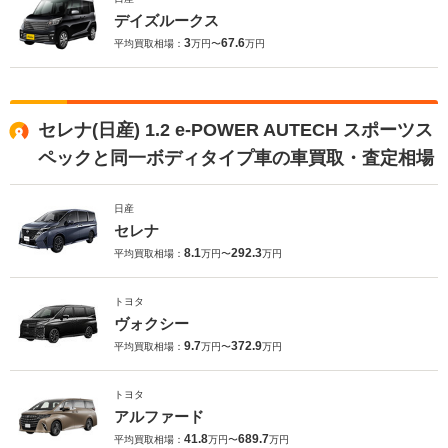
デイズルークス
3
67.6
平均買取相場：
万円〜
万円
セレナ(日産) 1.2 e-POWER AUTECH スポーツス
ペックと同一ボディタイプ車の車買取・査定相場
日産
セレナ
8.1
292.3
平均買取相場：
万円〜
万円
トヨタ
ヴォクシー
9.7
372.9
平均買取相場：
万円〜
万円
トヨタ
アルファード
41.8
689.7
平均買取相場：
万円〜
万円