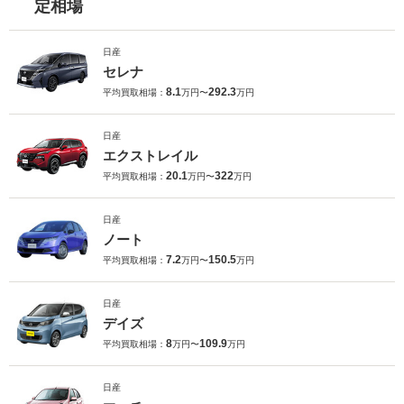
定相場
日産
セレナ
8.1
292.3
平均買取相場：
万円〜
万円
日産
エクストレイル
20.1
322
平均買取相場：
万円〜
万円
日産
ノート
7.2
150.5
平均買取相場：
万円〜
万円
日産
デイズ
8
109.9
平均買取相場：
万円〜
万円
日産