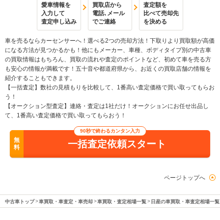
愛車情報を
買取店から
査定額を
入力して
電話､メール
比べて売却先
査定申し込み
でご連絡
を決める
車を売るならカーセンサーへ！選べる2つの売却方法！下取りより買取額が高価
になる方法が見つかるかも！他にもメーカー、車種、ボディタイプ別の中古車
の買取情報はもちろん、買取の流れや査定のポイントなど、初めて車を売る方
も安心の情報が満載です！五十音や都道府県から、お近くの買取店舗の情報を
紹介することもできます。
【一括査定】数社の見積もりを比較して、1番高い査定価格で買い取ってもらお
う！
【オークション型査定】連絡・査定は1社だけ！オークションにお任せ出品し
て、1番高い査定価格で買い取ってもらおう！
90秒で終わるカンタン入力
無
一括査定依頼スタート
料
ページトップへ
中古車トップ
車買取・車査定・車売却
車買取・査定相場一覧
日産の車買取・車査定相場一覧