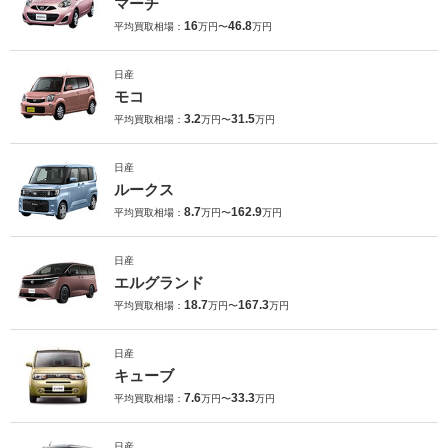
マーチ
16
46.8
平均買取相場：
万円〜
万円
日産
モコ
3.2
31.5
平均買取相場：
万円〜
万円
日産
ルークス
8.7
162.9
平均買取相場：
万円〜
万円
日産
エルグランド
18.7
167.3
平均買取相場：
万円〜
万円
日産
キューブ
7.6
33.3
平均買取相場：
万円〜
万円
日産