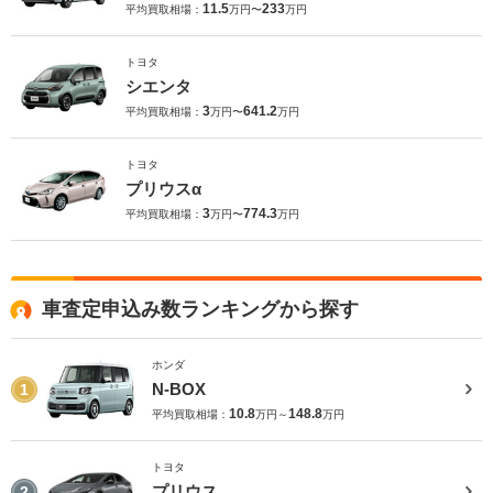
11.5
233
平均買取相場：
万円〜
万円
トヨタ
シエンタ
3
641.2
平均買取相場：
万円〜
万円
トヨタ
プリウスα
3
774.3
平均買取相場：
万円〜
万円
車査定申込み数ランキングから探す
ホンダ
N-BOX
1
10.8
148.8
平均買取相場：
万円～
万円
トヨタ
プリウス
2