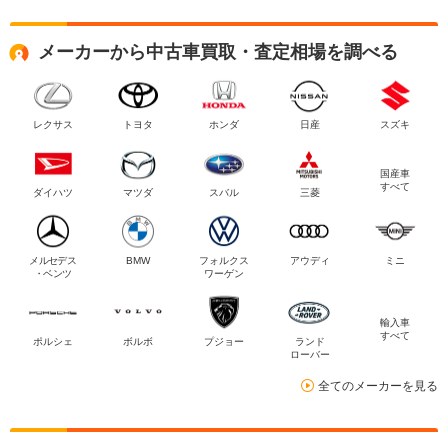
メーカーから中古車買取・査定相場を調べる
レクサス
トヨタ
ホンダ
日産
スズキ
国産車
すべて
ダイハツ
マツダ
スバル
三菱
メルセデス
BMW
フォルクス
アウディ
ミニ
・ベンツ
ワーゲン
輸入車
すべて
ポルシェ
ボルボ
プジョー
ランド
ローバー
全てのメーカーを見る