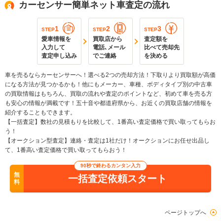
カーセンサー簡単ネット車査定の流れ
1
2
3
STEP
STEP
STEP
愛車情報を
買取店から
査定額を
入力して
電話､メール
比べて売却先
査定申し込み
でご連絡
を決める
車を売るならカーセンサーへ！選べる2つの売却方法！下取りより買取額が高価
になる方法が見つかるかも！他にもメーカー、車種、ボディタイプ別の中古車
の買取情報はもちろん、買取の流れや査定のポイントなど、初めて車を売る方
も安心の情報が満載です！五十音や都道府県から、お近くの買取店舗の情報を
紹介することもできます。
【一括査定】数社の見積もりを比較して、1番高い査定価格で買い取ってもらお
う！
【オークション型査定】連絡・査定は1社だけ！オークションにお任せ出品し
て、1番高い査定価格で買い取ってもらおう！
90秒で終わるカンタン入力
無
一括査定依頼スタート
料
ページトップへ