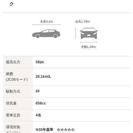
ク
全長3.4m
全高1.79m
全幅1.48m
最高出力
58ps
燃費
26.1km/L
(JC08モード)
駆動方式
FF
排気量
658cc
乗車定員
4名
環境対策
H30年基準 ☆☆☆☆☆
エンジン