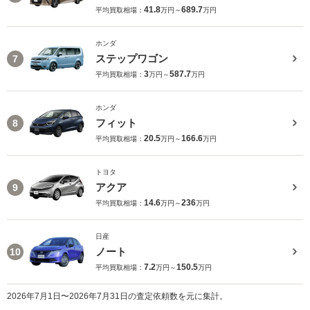
41.8
689.7
平均買取相場：
万円～
万円
ホンダ
ステップワゴン
7
3
587.7
平均買取相場：
万円～
万円
ホンダ
フィット
8
20.5
166.6
平均買取相場：
万円～
万円
トヨタ
アクア
9
14.6
236
平均買取相場：
万円～
万円
日産
ノート
10
7.2
150.5
平均買取相場：
万円～
万円
2026年7月1日〜2026年7月31日の査定依頼数を元に集計。