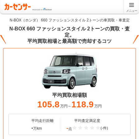
メニュー
N-BOX（ホンダ） 660 ファッションスタイル 2トーンの車買取・車査定
N-BOX 660 ファッションスタイル 2トーンの買取・査
定。
平均買取相場と最高額で売却するコツ
平均買取相場額
105.8
118.9
万円～
万円
平均走行距離
平均査定満足度
-
-
(-件)
万km
点