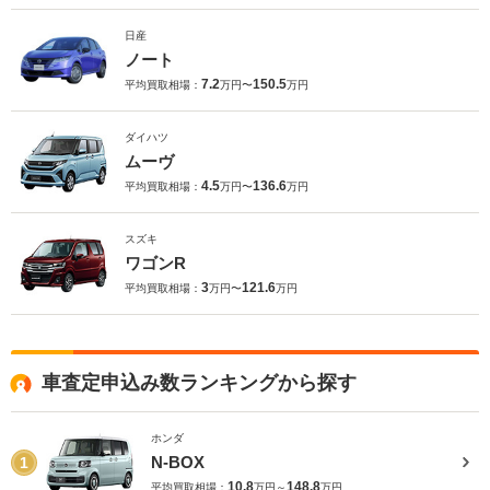
日産
ノート
7.2
150.5
平均買取相場：
万円〜
万円
ダイハツ
ムーヴ
4.5
136.6
平均買取相場：
万円〜
万円
スズキ
ワゴンR
3
121.6
平均買取相場：
万円〜
万円
車査定申込み数ランキングから探す
ホンダ
N-BOX
1
10.8
148.8
平均買取相場：
万円～
万円