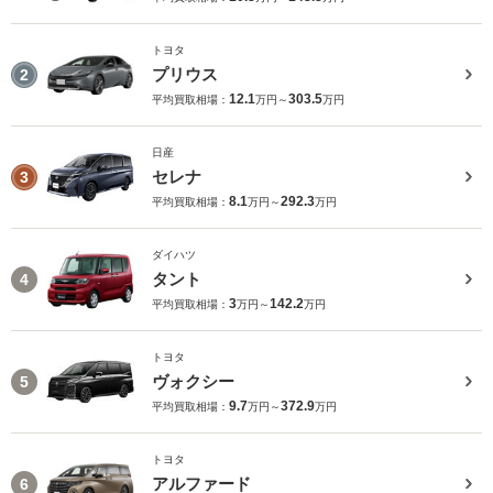
トヨタ
プリウス
2
12.1
303.5
平均買取相場：
万円～
万円
日産
セレナ
3
8.1
292.3
平均買取相場：
万円～
万円
ダイハツ
タント
4
3
142.2
平均買取相場：
万円～
万円
トヨタ
ヴォクシー
5
9.7
372.9
平均買取相場：
万円～
万円
トヨタ
アルファード
6