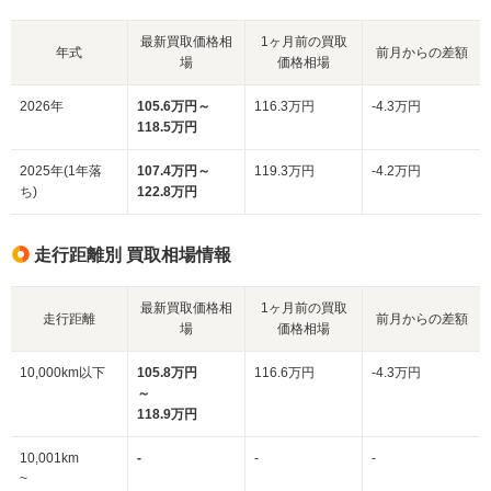
最新買取価格相
1ヶ月前の買取
年式
前月からの差額
場
価格相場
2026年
105.6万円～
116.3万円
-4.3万円
118.5万円
2025年(1年落
107.4万円～
119.3万円
-4.2万円
ち)
122.8万円
走行距離別 買取相場情報
最新買取価格相
1ヶ月前の買取
走行距離
前月からの差額
場
価格相場
10,000km以下
105.8万円
116.6万円
-4.3万円
～
118.9万円
10,001km
-
-
-
~