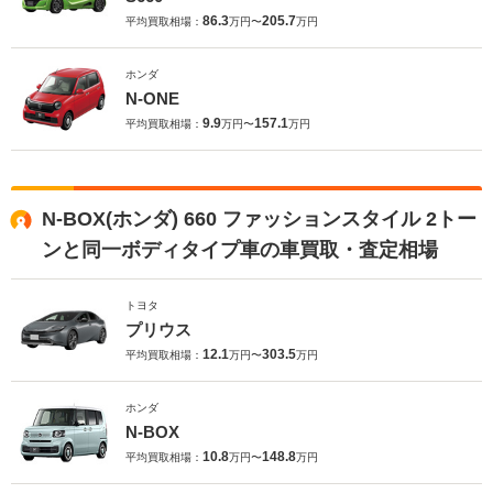
86.3
205.7
平均買取相場：
万円〜
万円
ホンダ
N-ONE
9.9
157.1
平均買取相場：
万円〜
万円
N-BOX(ホンダ) 660 ファッションスタイル 2トー
ンと同一ボディタイプ車の車買取・査定相場
トヨタ
プリウス
12.1
303.5
平均買取相場：
万円〜
万円
ホンダ
N-BOX
10.8
148.8
平均買取相場：
万円〜
万円