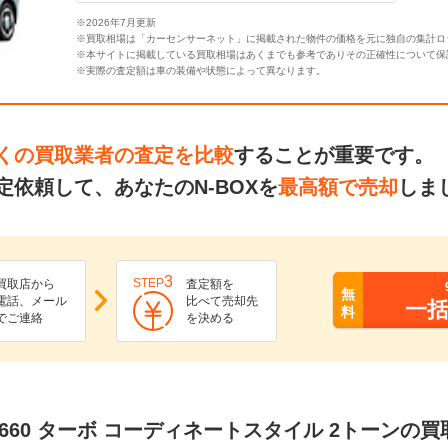
※2026年7月更新
※買取相場は「カーセンサーネット」に掲載された物件の価格を元に独自の集計ロ
※本サイトに掲載している買取相場はあくまでも参考でありその正確性について保
※実際の査定額は車の装備や状態によって異なります。
くの買取業者の査定を比較
することが重要です。
依頼して、あなたのN-BOXを
最高額で売却
しま
3
STEP
買取店から
査定額を
無
電話、メール
比べて売却先
一
料
でご連絡
を決める
ム 660 ターボ コーディネートスタイル 2トーンの