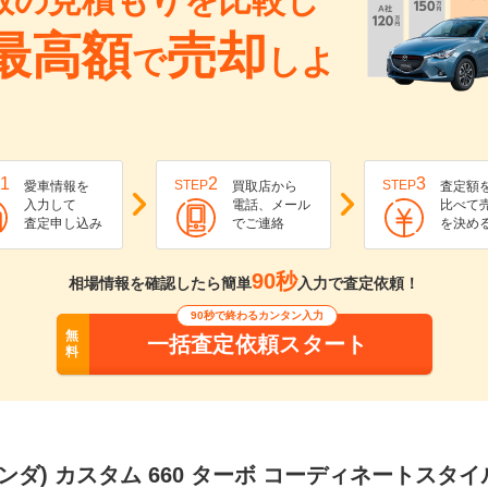
数の見積もりを比較し
最高額
売却
で
しよ
1
2
3
STEP
STEP
愛車情報を
買取店から
査定額
入力して
電話、メール
比べて
査定申し込み
でご連絡
を決め
90秒
相場情報を確認したら簡単
入力で査定依頼！
90秒で終わるカンタン入力
無
一括査定依頼スタート
料
(ホンダ) カスタム 660 ターボ コーディネートスタイ