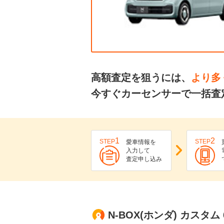
高額査定を狙うには、
より多
今すぐカーセンサーで一括査定
1
2
STEP
STEP
愛車情報を
入力して
査定申し込み
N-BOX(ホンダ) カスタ