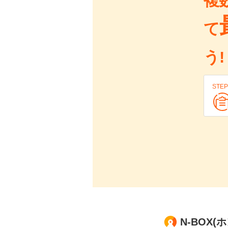
複
て
う!
STEP
N-BOX