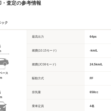
却・査定の参考情報
ペック
最高出力
64ps
長
燃費(10.15モード)
-km/L
m
燃費(JC08モード)
24.5km/L
ベース
2m
駆動方式
FF
排気量
658cc
高
9m
乗車定員
4名