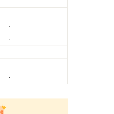
-
-
-
-
-
-
-