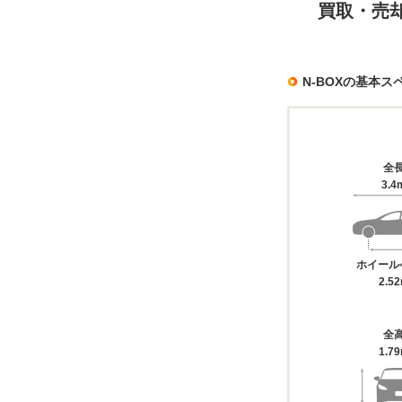
買取・売
N-BOXの基本ス
全
3.4
ホイール
2.5
全
1.7