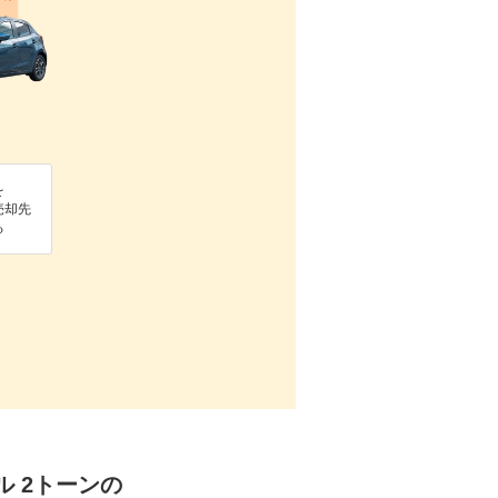
を
売却先
る
ル 2トーンの