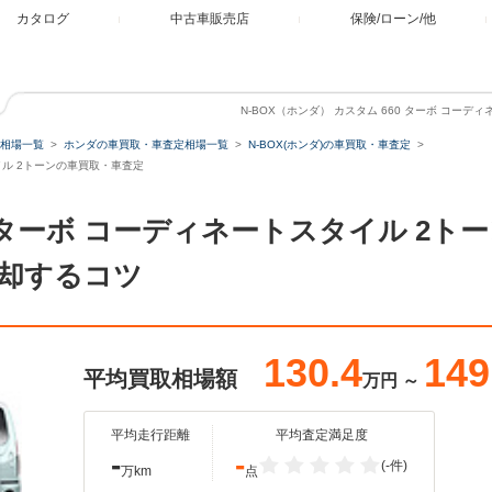
カタログ
中古車販売店
保険/ローン/他
N-BOX（ホンダ） カスタム 660 ターボ コー
相場一覧
ホンダの車買取・車査定相場一覧
N-BOX(ホンダ)の車買取・車査定
タイル 2トーンの車買取・車査定
60 ターボ コーディネートスタイル 2
却するコツ
130.4
149
平均買取相場額
万円
～
平均走行距離
平均査定満足度
-
-
(-件)
万km
点