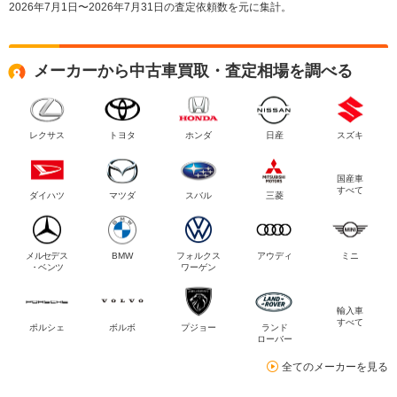
2026年7月1日〜2026年7月31日の査定依頼数を元に集計。
メーカーから中古車買取・査定相場を調べる
レクサス
トヨタ
ホンダ
日産
スズキ
国産車
すべて
ダイハツ
マツダ
スバル
三菱
メルセデス
BMW
フォルクス
アウディ
ミニ
・ベンツ
ワーゲン
輸入車
すべて
ポルシェ
ボルボ
プジョー
ランド
ローバー
全てのメーカーを見る