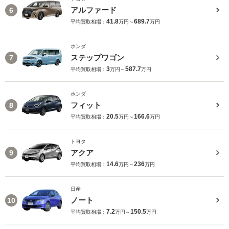
アルファード
6
41.8
689.7
平均買取相場：
万円～
万円
ホンダ
ステップワゴン
7
3
587.7
平均買取相場：
万円～
万円
ホンダ
フィット
8
20.5
166.6
平均買取相場：
万円～
万円
トヨタ
アクア
9
14.6
236
平均買取相場：
万円～
万円
日産
ノート
10
7.2
150.5
平均買取相場：
万円～
万円