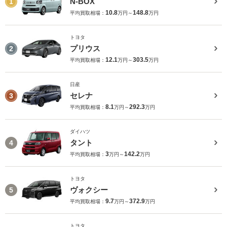
N-BOX
1
10.8
148.8
平均買取相場：
万円～
万円
トヨタ
プリウス
2
12.1
303.5
平均買取相場：
万円～
万円
日産
セレナ
3
8.1
292.3
平均買取相場：
万円～
万円
ダイハツ
タント
4
3
142.2
平均買取相場：
万円～
万円
トヨタ
ヴォクシー
5
9.7
372.9
平均買取相場：
万円～
万円
トヨタ