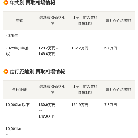
年式別 買取相場情報
最新買取価格相
1ヶ月前の買取
年式
前月からの差額
場
価格相場
2026年
-
-
-
2025年(1年落
129.2万円～
132.2万円
6.7万円
ち)
148.6万円
走行距離別 買取相場情報
最新買取価格相
1ヶ月前の買取
走行距離
前月からの差額
場
価格相場
10,000km以下
130.9万円
131.9万円
7.3万円
～
147.6万円
10,001km
-
-
-
~