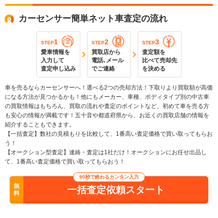
カーセンサー簡単ネット車査定の流れ
1
2
3
STEP
STEP
STEP
愛車情報を
買取店から
査定額を
入力して
電話､メール
比べて売却先
査定申し込み
でご連絡
を決める
車を売るならカーセンサーへ！選べる2つの売却方法！下取りより買取額が高価
になる方法が見つかるかも！他にもメーカー、車種、ボディタイプ別の中古車
の買取情報はもちろん、買取の流れや査定のポイントなど、初めて車を売る方
も安心の情報が満載です！五十音や都道府県から、お近くの買取店舗の情報を
紹介することもできます。
【一括査定】数社の見積もりを比較して、1番高い査定価格で買い取ってもらお
う！
【オークション型査定】連絡・査定は1社だけ！オークションにお任せ出品し
て、1番高い査定価格で買い取ってもらおう！
90秒で終わるカンタン入力
無
一括査定依頼スタート
料