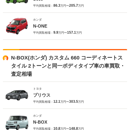
86.3
205.7
平均買取相場：
万円〜
万円
ホンダ
N-ONE
9.9
157.1
平均買取相場：
万円〜
万円
N-BOX(ホンダ) カスタム 660 コーディネートス
タイル 2トーンと同一ボディタイプ車の車買取・
査定相場
トヨタ
プリウス
12.1
303.5
平均買取相場：
万円〜
万円
ホンダ
N-BOX
10.8
148.8
平均買取相場：
万円〜
万円