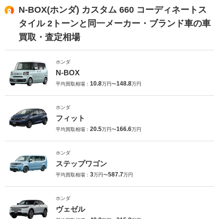
N-BOX(ホンダ) カスタム 660 コーディネートス
タイル 2トーンと同一メーカー・ブランド車の車
買取・査定相場
ホンダ
N-BOX
10.8
148.8
平均買取相場：
万円〜
万円
ホンダ
フィット
20.5
166.6
平均買取相場：
万円〜
万円
ホンダ
ステップワゴン
3
587.7
平均買取相場：
万円〜
万円
ホンダ
ヴェゼル