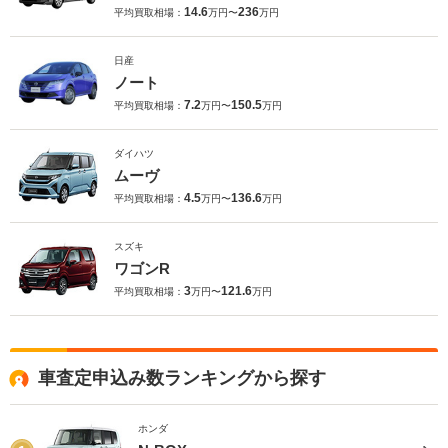
14.6
236
平均買取相場：
万円〜
万円
日産
ノート
7.2
150.5
平均買取相場：
万円〜
万円
ダイハツ
ムーヴ
4.5
136.6
平均買取相場：
万円〜
万円
スズキ
ワゴンR
3
121.6
平均買取相場：
万円〜
万円
車査定申込み数ランキングから探す
ホンダ