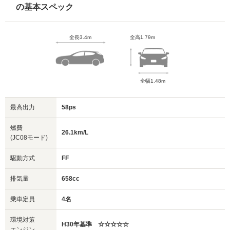
の基本スペック
全長3.4m
全高1.79m
全幅1.48m
最高出力
58ps
燃費
26.1km/L
(JC08モード)
駆動方式
FF
排気量
658cc
乗車定員
4名
環境対策
H30年基準 ☆☆☆☆☆
エンジン