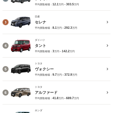
12.1
303.5
平均買取相場：
万円～
万円
日産
セレナ
3
8.1
292.3
平均買取相場：
万円～
万円
ダイハツ
タント
4
3
142.2
平均買取相場：
万円～
万円
トヨタ
ヴォクシー
5
9.7
372.9
平均買取相場：
万円～
万円
トヨタ
アルファード
6
41.8
689.7
平均買取相場：
万円～
万円
ホンダ