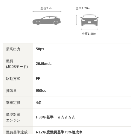
全長3.4m
全高1.79m
全幅1.48m
最高出力
58ps
燃費
26.0km/L
(JC08モード)
駆動方式
FF
排気量
658cc
乗車定員
4名
環境対策
H30年基準 ☆☆☆☆☆
エンジン
燃費基準達成
R12年度燃費基準75%達成車