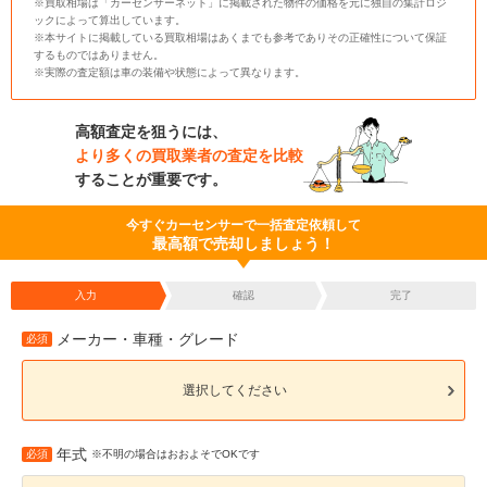
※買取相場は「カーセンサーネット」に掲載された物件の価格を元に独自の集計ロジ
ックによって算出しています。
※本サイトに掲載している買取相場はあくまでも参考でありその正確性について保証
するものではありません。
※実際の査定額は車の装備や状態によって異なります。
高額査定を狙うには、
より多くの買取業者の査定を比較
することが重要です。
今すぐカーセンサーで一括査定依頼して
最高額で売却しましょう！
入力
確認
完了
メーカー・車種・グレード
必須
選択してください
年式
必須
※不明の場合はおおよそでOKです