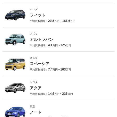
ホンダ
フィット
20.5
166.6
平均買取相場：
万円〜
万円
スズキ
アルトラパン
4.1
125
平均買取相場：
万円〜
万円
スズキ
スペーシア
7.4
163
平均買取相場：
万円〜
万円
トヨタ
アクア
14.6
236
平均買取相場：
万円〜
万円
日産
ノート