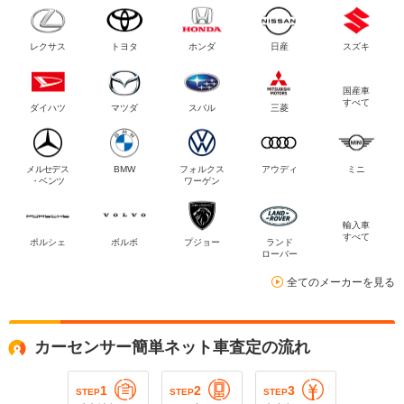
レクサス
トヨタ
ホンダ
日産
スズキ
国産車
すべて
ダイハツ
マツダ
スバル
三菱
メルセデス
BMW
フォルクス
アウディ
ミニ
・ベンツ
ワーゲン
輸入車
すべて
ポルシェ
ボルボ
プジョー
ランド
ローバー
全てのメーカーを見る
カーセンサー簡単ネット車査定の流れ
1
2
3
STEP
STEP
STEP