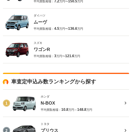
7.2
150.5
平均買取相場：
万円〜
万円
ダイハツ
ムーヴ
4.5
136.6
平均買取相場：
万円〜
万円
スズキ
ワゴンR
3
121.6
平均買取相場：
万円〜
万円
車査定申込み数ランキングから探す
ホンダ
N-BOX
1
10.8
148.8
平均買取相場：
万円～
万円
トヨタ
プリウス
2