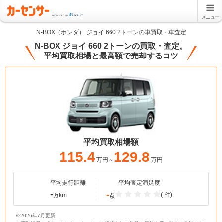
メニュー
N-BOX（ホンダ） ジョイ 660 2トーンの車買取・車査定
N-BOX ジョイ 660 2トーンの買取・査定。
平均買取相場と最高額で売却するコツ
平均買取相場額
115.4
129.8
万円～
万円
平均走行距離
平均査定満足度
-
-
(-件)
万km
点
※2026年7月更新