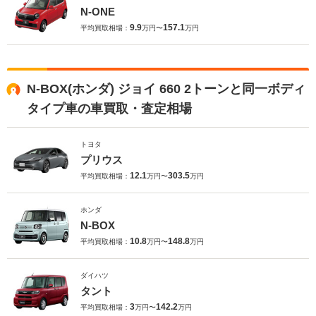
N-ONE
9.9
157.1
平均買取相場：
万円〜
万円
N-BOX(ホンダ) ジョイ 660 2トーンと同一ボディ
タイプ車の車買取・査定相場
トヨタ
プリウス
12.1
303.5
平均買取相場：
万円〜
万円
ホンダ
N-BOX
10.8
148.8
平均買取相場：
万円〜
万円
ダイハツ
タント
3
142.2
平均買取相場：
万円〜
万円