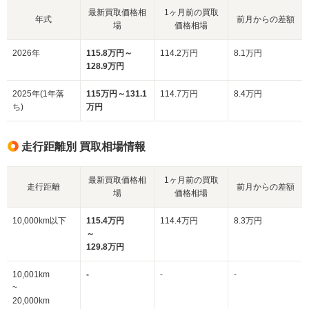
最新買取価格相
1ヶ月前の買取
年式
前月からの差額
場
価格相場
2026年
115.8万円～
114.2万円
8.1万円
128.9万円
2025年(1年落
115万円～131.1
114.7万円
8.4万円
ち)
万円
走行距離別 買取相場情報
最新買取価格相
1ヶ月前の買取
走行距離
前月からの差額
場
価格相場
10,000km以下
115.4万円
114.4万円
8.3万円
～
129.8万円
10,001km
-
-
-
~
20,000km