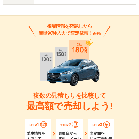
相場情報を確認したら
簡単90秒入力で査定依頼！
(無料)
複数の見積もりを比較して
最高額で売却しよう!
1
2
3
STEP
STEP
STEP
愛車情報を
買取店から
査定額を
入力して
電話、メール
比べて売却先