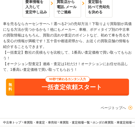
愛車情報を
買取店から
査定額を
入力して
電話､メール
比べて売却先
査定申し込み
でご連絡
を決める
車を売るならカーセンサーへ！選べる2つの売却方法！下取りより買取額が高価
になる方法が見つかるかも！他にもメーカー、車種、ボディタイプ別の中古車
の買取情報はもちろん、買取の流れや査定のポイントなど、初めて車を売る方
も安心の情報が満載です！五十音や都道府県から、お近くの買取店舗の情報を
紹介することもできます。
【一括査定】数社の見積もりを比較して、1番高い査定価格で買い取ってもらお
う！
【オークション型査定】連絡・査定は1社だけ！オークションにお任せ出品し
て、1番高い査定価格で買い取ってもらおう！
90秒で終わるカンタン入力
無
一括査定依頼スタート
料
ページトップへ
中古車トップ
車買取・車査定・車売却
車買取・査定相場一覧
ホンダの車買取・車査定相場一