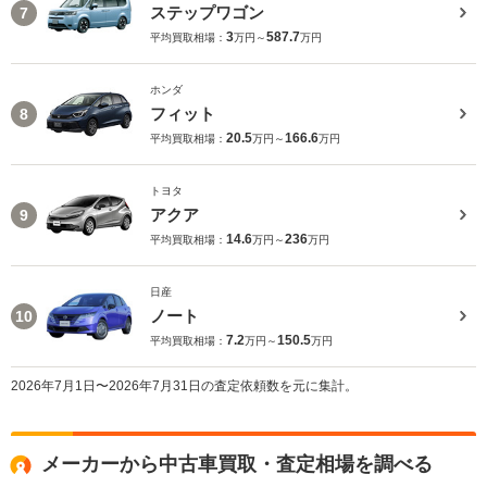
ステップワゴン
7
3
587.7
平均買取相場：
万円～
万円
ホンダ
フィット
8
20.5
166.6
平均買取相場：
万円～
万円
トヨタ
アクア
9
14.6
236
平均買取相場：
万円～
万円
日産
ノート
10
7.2
150.5
平均買取相場：
万円～
万円
2026年7月1日〜2026年7月31日の査定依頼数を元に集計。
メーカーから中古車買取・査定相場を調べる