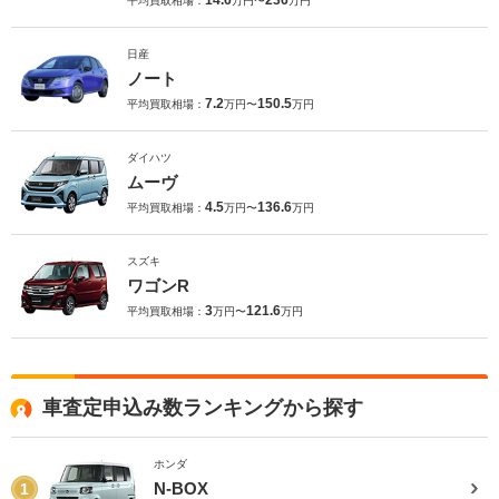
14.6
236
平均買取相場：
万円〜
万円
日産
ノート
7.2
150.5
平均買取相場：
万円〜
万円
ダイハツ
ムーヴ
4.5
136.6
平均買取相場：
万円〜
万円
スズキ
ワゴンR
3
121.6
平均買取相場：
万円〜
万円
車査定申込み数ランキングから探す
ホンダ
N-BOX
1