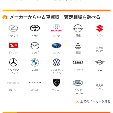
メーカーから中古車買取・査定相場を調べる
レクサス
トヨタ
ホンダ
日産
スズキ
国産車
すべて
ダイハツ
マツダ
スバル
三菱
メルセデス
BMW
フォルクス
アウディ
ミニ
・ベンツ
ワーゲン
輸入車
すべて
ポルシェ
ボルボ
プジョー
ランド
ローバー
全てのメーカーを見る