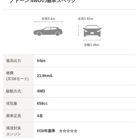
ノトーン 4WDの基本スペック
全長3.4m
全高1.82m
全幅1.48m
最高出力
64ps
燃費
21.9km/L
(JC08モード)
駆動方式
4WD
排気量
658cc
乗車定員
4名
環境対策
H30年基準 ☆☆☆☆☆
エンジン