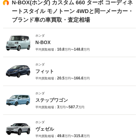
N-BOX(ホンダ) カスタム 660 ターボ コーディネ
ートスタイル モノトーン 4WDと同一メーカー・
ブランド車の車買取・査定相場
ホンダ
N-BOX
10.8
148.8
平均買取相場：
万円〜
万円
ホンダ
フィット
20.5
166.6
平均買取相場：
万円〜
万円
ホンダ
ステップワゴン
3
587.7
平均買取相場：
万円〜
万円
ホンダ
ヴェゼル
49.8
315.8
平均買取相場：
万円〜
万円