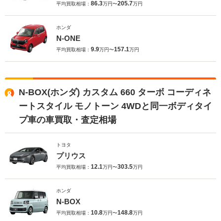
86.3
205.7
平均買取相場：
万円〜
万円
ホンダ
N-ONE
9.9
157.1
平均買取相場：
万円〜
万円
N-BOX(ホンダ) カスタム 660 ターボ コーディネ
ートスタイル モノトーン 4WDと同一ボディタイ
プ車の車買取・査定相場
トヨタ
プリウス
12.1
303.5
平均買取相場：
万円〜
万円
ホンダ
N-BOX
10.8
148.8
平均買取相場：
万円〜
万円