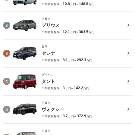
10.8
148.8
平均買取相場：
万円～
万円
トヨタ
プリウス
2
12.1
303.5
平均買取相場：
万円～
万円
日産
セレナ
3
8.1
292.3
平均買取相場：
万円～
万円
ダイハツ
タント
4
3
142.2
平均買取相場：
万円～
万円
トヨタ
ヴォクシー
5
9.7
372.9
平均買取相場：
万円～
万円
トヨタ