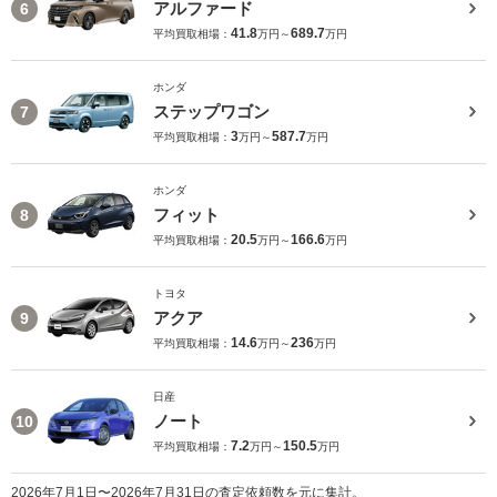
アルファード
6
41.8
689.7
平均買取相場：
万円～
万円
ホンダ
ステップワゴン
7
3
587.7
平均買取相場：
万円～
万円
ホンダ
フィット
8
20.5
166.6
平均買取相場：
万円～
万円
トヨタ
アクア
9
14.6
236
平均買取相場：
万円～
万円
日産
ノート
10
7.2
150.5
平均買取相場：
万円～
万円
2026年7月1日〜2026年7月31日の査定依頼数を元に集計。