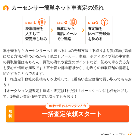
カーセンサー簡単ネット車査定の流れ
1
2
3
STEP
STEP
STEP
愛車情報を
買取店から
査定額を
入力して
電話､メール
比べて売却先
査定申し込み
でご連絡
を決める
車を売るならカーセンサーへ！選べる2つの売却方法！下取りより買取額が高価
になる方法が見つかるかも！他にもメーカー、車種、ボディタイプ別の中古車
の買取情報はもちろん、買取の流れや査定のポイントなど、初めて車を売る方
も安心の情報が満載です！五十音や都道府県から、お近くの買取店舗の情報を
紹介することもできます。
【一括査定】数社の見積もりを比較して、1番高い査定価格で買い取ってもらお
う！
【オークション型査定】連絡・査定は1社だけ！オークションにお任せ出品し
て、1番高い査定価格で買い取ってもらおう！
90秒で終わるカンタン入力
無
一括査定依頼スタート
料
ページトップへ