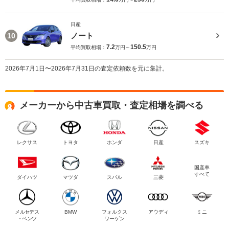
日産
ノート
10
7.2
150.5
平均買取相場：
万円～
万円
2026年7月1日〜2026年7月31日の査定依頼数を元に集計。
メーカーから中古車買取・査定相場を調べる
レクサス
トヨタ
ホンダ
日産
スズキ
国産車
すべて
ダイハツ
マツダ
スバル
三菱
メルセデス
BMW
フォルクス
アウディ
ミニ
・ベンツ
ワーゲン