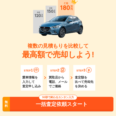
複数の見積もりを比較して
最高額で売却しよう!
1
2
3
STEP
STEP
STEP
愛車情報を
買取店から
査定額を
入力して
電話、メール
比べて売却先
査定申し込み
でご連絡
を決める
90秒で終わるカンタン入力
無
一括査定依頼スタート
料