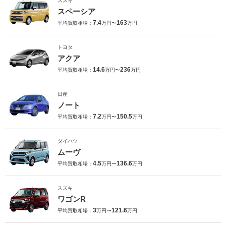
スズキ
スペーシア
7.4
163
平均買取相場：
万円〜
万円
トヨタ
アクア
14.6
236
平均買取相場：
万円〜
万円
日産
ノート
7.2
150.5
平均買取相場：
万円〜
万円
ダイハツ
ムーヴ
4.5
136.6
平均買取相場：
万円〜
万円
スズキ
ワゴンR
3
121.6
平均買取相場：
万円〜
万円