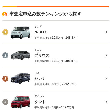
車査定申込み数ランキングから探す
ホンダ
N-BOX
1
10.8
148.8
平均買取相場：
万円～
万円
トヨタ
プリウス
2
12.1
303.5
平均買取相場：
万円～
万円
日産
セレナ
3
8.1
292.3
平均買取相場：
万円～
万円
ダイハツ
タント
4
3
142.2
平均買取相場：
万円～
万円