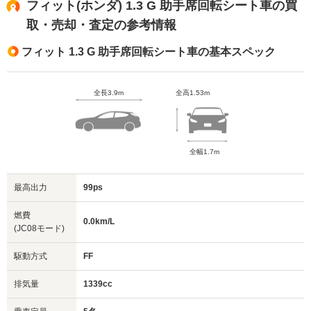
フィット(ホンダ) 1.3 G 助手席回転シート車の買
取・売却・査定の参考情報
フィット 1.3 G 助手席回転シート車の基本スペック
全長3.9m
全高1.53m
全幅1.7m
最高出力
99ps
燃費
0.0km/L
(JC08モード)
駆動方式
FF
排気量
1339cc