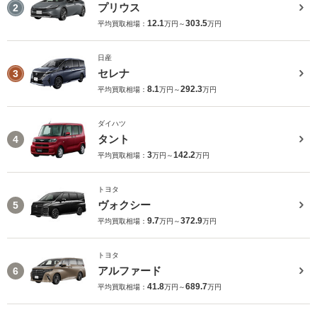
プリウス
2
12.1
303.5
平均買取相場：
万円～
万円
日産
セレナ
3
8.1
292.3
平均買取相場：
万円～
万円
ダイハツ
タント
4
3
142.2
平均買取相場：
万円～
万円
トヨタ
ヴォクシー
5
9.7
372.9
平均買取相場：
万円～
万円
トヨタ
アルファード
6
41.8
689.7
平均買取相場：
万円～
万円