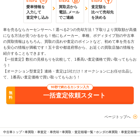
1
2
3
STEP
STEP
STEP
愛車情報を
買取店から
査定額を
入力して
電話､メール
比べて売却先
査定申し込み
でご連絡
を決める
車を売るならカーセンサーへ！選べる2つの売却方法！下取りより買取額が高価
になる方法が見つかるかも！他にもメーカー、車種、ボディタイプ別の中古車
の買取情報はもちろん、買取の流れや査定のポイントなど、初めて車を売る方
も安心の情報が満載です！五十音や都道府県から、お近くの買取店舗の情報を
紹介することもできます。
【一括査定】数社の見積もりを比較して、1番高い査定価格で買い取ってもらお
う！
【オークション型査定】連絡・査定は1社だけ！オークションにお任せ出品し
て、1番高い査定価格で買い取ってもらおう！
90秒で終わるカンタン入力
無
一括査定依頼スタート
料
ページトップへ
中古車トップ
車買取・車査定・車売却
車買取・査定相場一覧
ホンダの車買取・車査定相場一