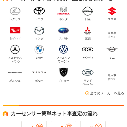
レクサス
トヨタ
ホンダ
日産
スズキ
国産車
すべて
ダイハツ
マツダ
スバル
三菱
メルセデス
BMW
フォルクス
アウディ
ミニ
・ベンツ
ワーゲン
輸入車
すべて
ポルシェ
ボルボ
プジョー
ランド
ローバー
全てのメーカーを見る
カーセンサー簡単ネット車査定の流れ