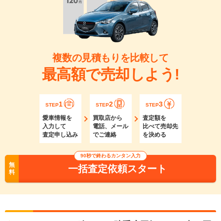
複数の見積もりを比較して
最高額で売却しよう!
1
2
3
STEP
STEP
STEP
愛車情報を
買取店から
査定額を
入力して
電話、メール
比べて売却先
査定申し込み
でご連絡
を決める
90秒で終わるカンタン入力
無
一括査定依頼スタート
料