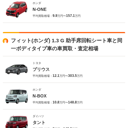
ホンダ
N-ONE
9.9
157.1
平均買取相場：
万円〜
万円
フィット(ホンダ) 1.3 G 助手席回転シート車と同
一ボディタイプ車の車買取・査定相場
トヨタ
プリウス
12.1
303.5
平均買取相場：
万円〜
万円
ホンダ
N-BOX
10.8
148.8
平均買取相場：
万円〜
万円
ダイハツ
タント