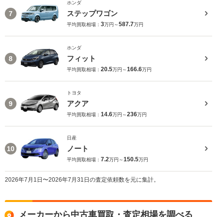
ホンダ
ステップワゴン
7
3
587.7
平均買取相場：
万円～
万円
ホンダ
フィット
8
20.5
166.6
平均買取相場：
万円～
万円
トヨタ
アクア
9
14.6
236
平均買取相場：
万円～
万円
日産
ノート
10
7.2
150.5
平均買取相場：
万円～
万円
2026年7月1日〜2026年7月31日の査定依頼数を元に集計。
メーカーから中古車買取・査定相場を調べる