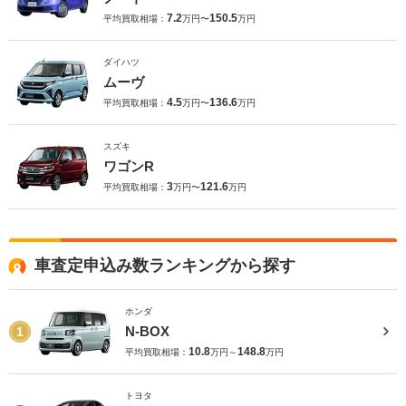
7.2
150.5
平均買取相場：
万円〜
万円
ダイハツ
ムーヴ
4.5
136.6
平均買取相場：
万円〜
万円
スズキ
ワゴンR
3
121.6
平均買取相場：
万円〜
万円
車査定申込み数ランキングから探す
ホンダ
N-BOX
1
10.8
148.8
平均買取相場：
万円～
万円
トヨタ