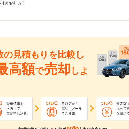
均小売相場
万円
数の見積もりを比較し
最高額
売却
で
しよ
1
2
3
STEP
STEP
愛車情報を
買取店から
査定額
入力して
電話、メール
比べて
査定申し込み
でご連絡
を決め
90秒