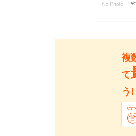
平
複
て
う!
STEP