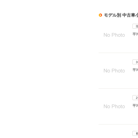
モデル別 中古車
平
平
平