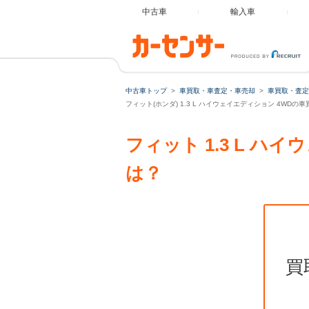
中古車
輸入車
中古車トップ
車買取・車査定・車売却
車買取・査定
フィット(ホンダ) 1.3 L ハイウェイエディション 4WDの
フィット 1.3 L 
は？
買