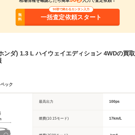
相場情報を確認したら簡単
入力で査定依頼！
90秒で終わるカンタン入力
無
一括査定依頼スタート
料
ホンダ) 1.3 L ハイウェイエディション 4WDの
報
スペック
最高出力
100ps
長
燃費(10.15モード)
17km/L
m