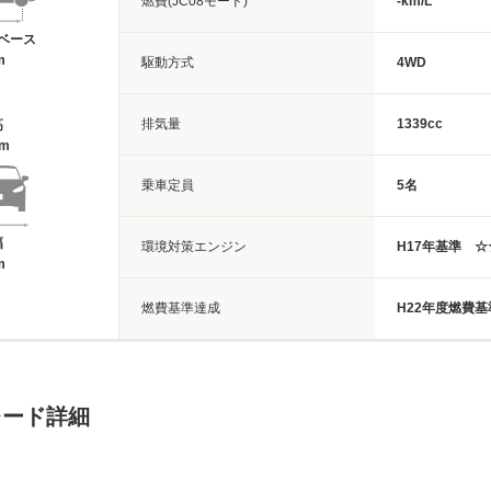
燃費(JC08モード)
-km/L
ベース
m
駆動方式
4WD
排気量
1339cc
高
5m
乗車定員
5名
幅
環境対策エンジン
H17年基準 
m
燃費基準達成
H22年度燃費基
レード詳細