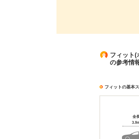
フィット(
の参考情
フィットの基本
全
3.9