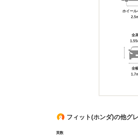
ホイール
2.5
全
1.5
全
1.7
フィット(ホンダ)の他グ
英数