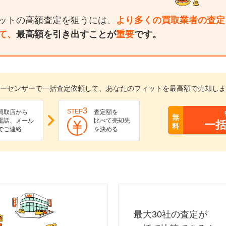
ットの高額査定を狙うには、
より多くの買取業者の査定
て、
最高額を引き出すことが
重要
です。
ーセンサーで一括査定依頼して、あなたのフィットを最高額で売却しま
3
STEP
買取店から
査定額を
無
電話、メール
比べて売却先
一
料
でご連絡
を決める
最大30社の査定が