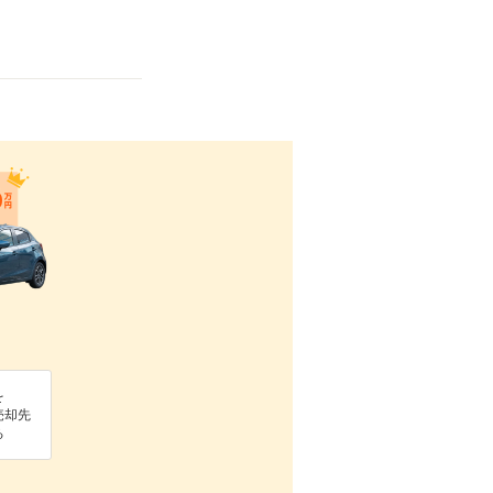
を
売却先
る