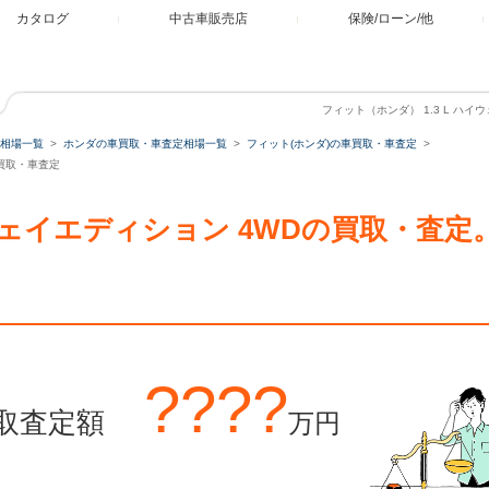
カタログ
中古車販売店
保険/ローン/他
フィット（ホンダ） 1.3 L ハ
相場一覧
ホンダの車買取・車査定相場一覧
フィット(ホンダ)の車買取・車査定
車買取・車査定
ハイウェイエディション 4WDの買取・査
????
取査定額
万円