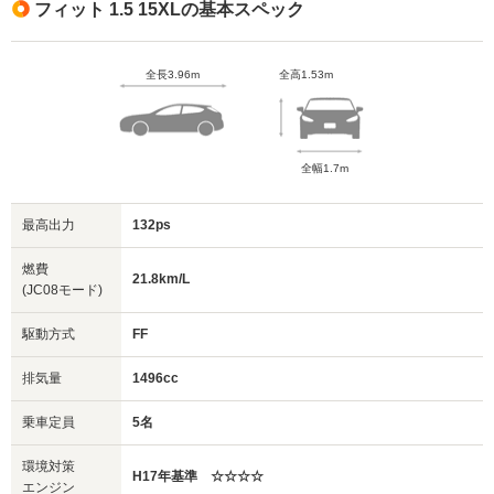
フィット 1.5 15XLの基本スペック
全長3.96m
全高1.53m
全幅1.7m
最高出力
132ps
燃費
21.8km/L
(JC08モード)
駆動方式
FF
排気量
1496cc
乗車定員
5名
環境対策
H17年基準 ☆☆☆☆
エンジン