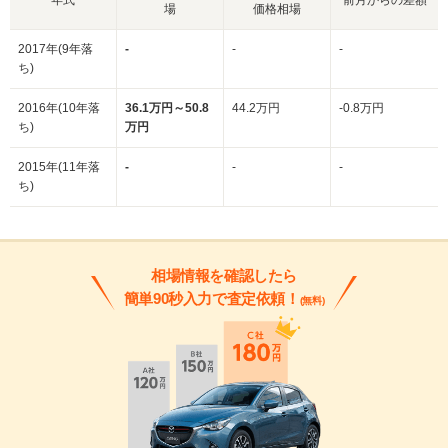
場
価格相場
2017年(9年落
-
-
-
ち)
2016年(10年落
36.1万円～50.8
44.2万円
-0.8万円
ち)
万円
2015年(11年落
-
-
-
ち)
相場情報を確認したら
簡単90秒入力で査定依頼！
(無料)