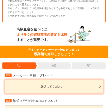
※買取相場は「カーセンサーネット」に掲載された物件の価格を元に独自の集計ロジ
ックによって算出しています。
※本サイトに掲載している買取相場はあくまでも参考でありその正確性について保証
するものではありません。
※実際の査定額は車の装備や状態によって異なります。
高額査定を狙うには、
より多くの買取業者の査定を比較
することが重要です。
今すぐカーセンサーで一括査定依頼して
最高額で売却しましょう！
入力
確認
完了
メーカー・車種・グレード
必須
選択してください
年式
必須
※不明の場合はおおよそでOKです