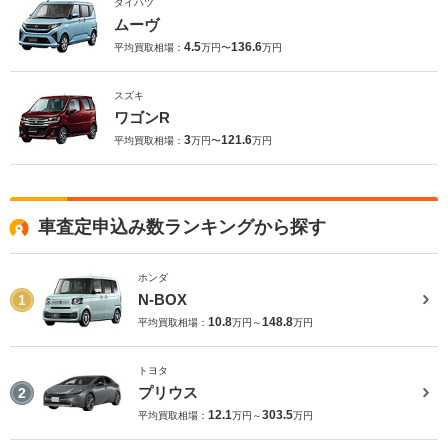
ダイハツ
ムーヴ
4.5
136.6
平均買取相場：
万円〜
万円
スズキ
ワゴンR
3
121.6
平均買取相場：
万円〜
万円
車査定申込み数ランキングから探す
ホンダ
N-BOX
1
10.8
148.8
平均買取相場：
万円～
万円
トヨタ
プリウス
2
12.1
303.5
平均買取相場：
万円～
万円