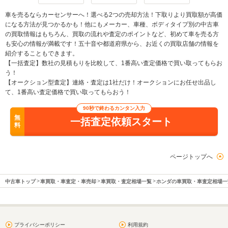
車を売るならカーセンサーへ！選べる2つの売却方法！下取りより買取額が高価
になる方法が見つかるかも！他にもメーカー、車種、ボディタイプ別の中古車
の買取情報はもちろん、買取の流れや査定のポイントなど、初めて車を売る方
も安心の情報が満載です！五十音や都道府県から、お近くの買取店舗の情報を
紹介することもできます。
【一括査定】数社の見積もりを比較して、1番高い査定価格で買い取ってもらお
う！
【オークション型査定】連絡・査定は1社だけ！オークションにお任せ出品し
て、1番高い査定価格で買い取ってもらおう！
90秒で終わるカンタン入力
無
一括査定依頼スタート
料
ページトップへ
中古車トップ
車買取・車査定・車売却
車買取・査定相場一覧
ホンダの車買取・車査定相場一
プライバシーポリシー
利用規約