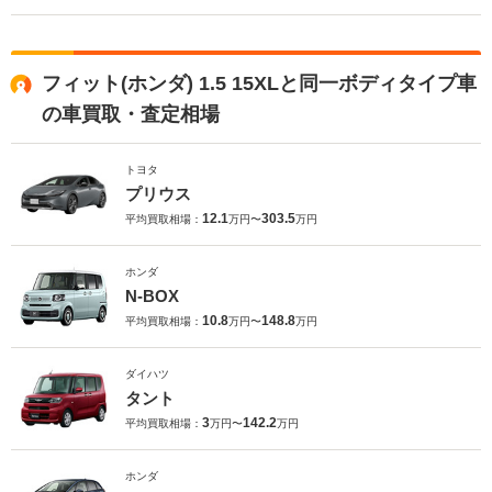
フィット(ホンダ) 1.5 15XLと同一ボディタイプ車
の車買取・査定相場
トヨタ
プリウス
12.1
303.5
平均買取相場：
万円〜
万円
ホンダ
N-BOX
10.8
148.8
平均買取相場：
万円〜
万円
ダイハツ
タント
3
142.2
平均買取相場：
万円〜
万円
ホンダ