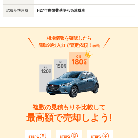
燃費基準達成
H27年度燃費基準+5%達成車
相場情報を確認したら
簡単90秒入力で査定依頼！
(無料)
複数の見積もりを比較して
最高額で売却しよう!
1
2
3
STEP
STEP
STEP