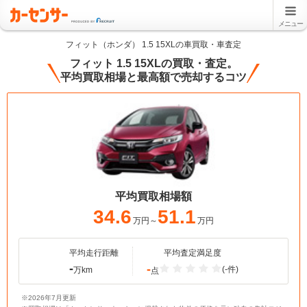
メニュー
フィット（ホンダ） 1.5 15XLの車買取・車査定
フィット 1.5 15XLの買取・査定。
平均買取相場と最高額で売却するコツ
平均買取相場額
34.6
51.1
万円～
万円
平均走行距離
平均査定満足度
-
-
(-件)
万km
点
※2026年7月更新