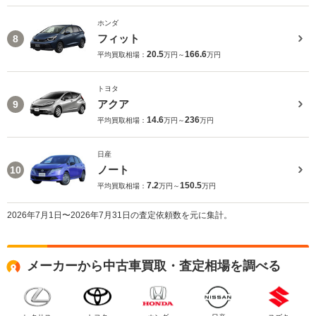
ホンダ
フィット
8
20.5
166.6
平均買取相場：
万円～
万円
トヨタ
アクア
9
14.6
236
平均買取相場：
万円～
万円
日産
ノート
10
7.2
150.5
平均買取相場：
万円～
万円
2026年7月1日〜2026年7月31日の査定依頼数を元に集計。
メーカーから中古車買取・査定相場を調べる