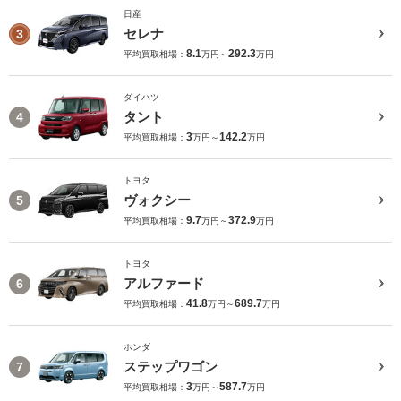
日産
セレナ
3
8.1
292.3
平均買取相場：
万円～
万円
ダイハツ
タント
4
3
142.2
平均買取相場：
万円～
万円
トヨタ
ヴォクシー
5
9.7
372.9
平均買取相場：
万円～
万円
トヨタ
アルファード
6
41.8
689.7
平均買取相場：
万円～
万円
ホンダ
ステップワゴン
7
3
587.7
平均買取相場：
万円～
万円