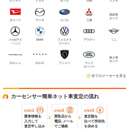
レクサス
トヨタ
ホンダ
日産
スズキ
国産車
すべて
ダイハツ
マツダ
スバル
三菱
メルセデス
BMW
フォルクス
アウディ
ミニ
・ベンツ
ワーゲン
輸入車
すべて
ポルシェ
ボルボ
プジョー
ランド
ローバー
全てのメーカーを見る
カーセンサー簡単ネット車査定の流れ
1
2
3
STEP
STEP
STEP
愛車情報を
買取店から
査定額を
入力して
電話､メール
比べて売却先
査定申し込み
でご連絡
を決める