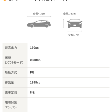
全長4.36m
全高1.87m
全幅1.7m
最高出力
130ps
燃費
0.0km/L
(JC08モード)
駆動方式
FR
排気量
1998cc
乗車定員
8名
環境対策
-
エンジン