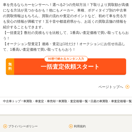
車を売るならカーセンサーへ！選べる2つの売却方法！下取りより買取額が高価
になる方法が見つかるかも！他にもメーカー、車種、ボディタイプ別の中古車
の買取情報はもちろん、買取の流れや査定のポイントなど、初めて車を売る方
も安心の情報が満載です！五十音や都道府県から、お近くの買取店舗の情報を
紹介することもできます。
【一括査定】数社の見積もりを比較して、1番高い査定価格で買い取ってもらお
う！
【オークション型査定】連絡・査定は1社だけ！オークションにお任せ出品し
て、1番高い査定価格で買い取ってもらおう！
90秒で終わるカンタン入力
無
一括査定依頼スタート
料
ページトップへ
中古車トップ
車買取・車査定・車売却
車買取・査定相場一覧
日産の車買取・車査定相場一覧
プライバシーポリシー
利用規約