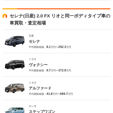
セレナ(日産) 2.0 FX リオと同一ボディタイプ車の
車買取・査定相場
日産
セレナ
8.1
292.3
平均買取相場：
万円〜
万円
トヨタ
ヴォクシー
9.7
372.9
平均買取相場：
万円〜
万円
トヨタ
アルファード
41.8
689.7
平均買取相場：
万円〜
万円
ホンダ
ステップワゴン