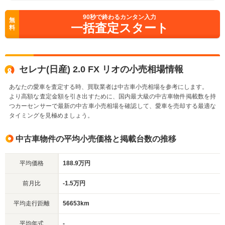
90
秒で終わるカンタン入力
無
一括査定スタート
料
セレナ(日産) 2.0 FX リオの小売相場情報
あなたの愛車を査定する時、買取業者は中古車小売相場を参考にします。
より高額な査定金額を引き出すために、国内最大級の中古車物件掲載数を持
つカーセンサーで最新の中古車小売相場を確認して、愛車を売却する最適な
タイミングを見極めましょう。
中古車物件の平均小売価格と掲載台数の推移
平均価格
188.9万円
前月比
-1.5万円
平均走行距離
56653km
平均年式
-