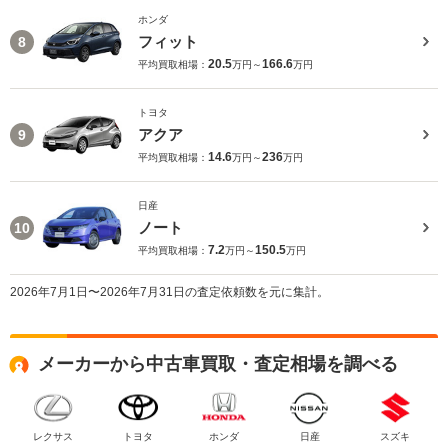
ホンダ
フィット
8
20.5
166.6
平均買取相場：
万円～
万円
トヨタ
アクア
9
14.6
236
平均買取相場：
万円～
万円
日産
ノート
10
7.2
150.5
平均買取相場：
万円～
万円
2026年7月1日〜2026年7月31日の査定依頼数を元に集計。
メーカーから中古車買取・査定相場を調べる
レクサス
トヨタ
ホンダ
日産
スズキ