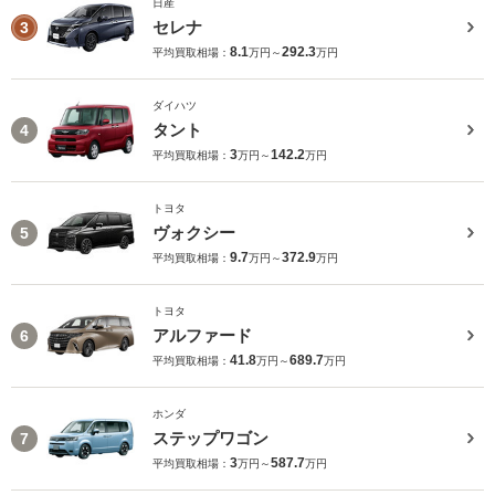
日産
セレナ
3
8.1
292.3
平均買取相場：
万円～
万円
ダイハツ
タント
4
3
142.2
平均買取相場：
万円～
万円
トヨタ
ヴォクシー
5
9.7
372.9
平均買取相場：
万円～
万円
トヨタ
アルファード
6
41.8
689.7
平均買取相場：
万円～
万円
ホンダ
ステップワゴン
7
3
587.7
平均買取相場：
万円～
万円