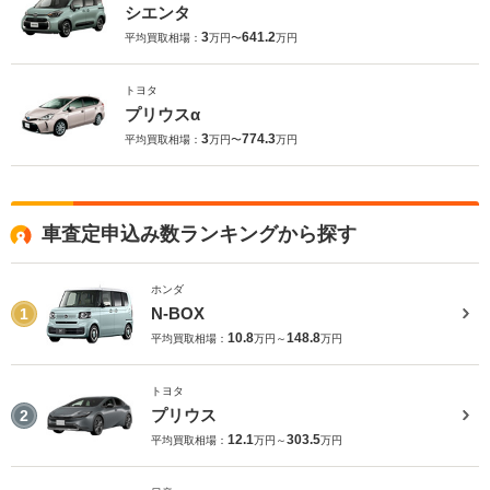
シエンタ
3
641.2
平均買取相場：
万円〜
万円
トヨタ
プリウスα
3
774.3
平均買取相場：
万円〜
万円
車査定申込み数ランキングから探す
ホンダ
N-BOX
1
10.8
148.8
平均買取相場：
万円～
万円
トヨタ
プリウス
2
12.1
303.5
平均買取相場：
万円～
万円