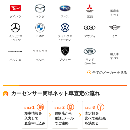
国産車
すべて
ダイハツ
マツダ
スバル
三菱
メルセデス
BMW
フォルクス
アウディ
ミニ
・ベンツ
ワーゲン
輸入車
すべて
ポルシェ
ボルボ
プジョー
ランド
ローバー
全てのメーカーを見る
カーセンサー簡単ネット車査定の流れ
1
2
3
STEP
STEP
STEP
愛車情報を
買取店から
査定額を
入力して
電話､メール
比べて売却先
査定申し込み
でご連絡
を決める