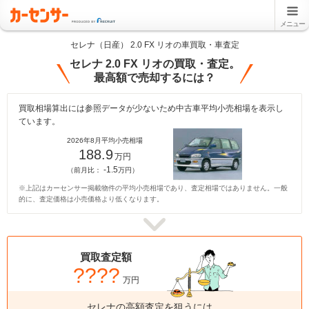
メニュー
セレナ（日産） 2.0 FX リオの車買取・車査定
セレナ 2.0 FX リオの買取・査定。
最高額で売却するには？
買取相場算出には参照データが少ないため中古車平均小売相場を表示し
ています。
2026年8月平均小売相場
188.9
万円
-1.5
（前月比：
万円）
※上記はカーセンサー掲載物件の平均小売相場であり、査定相場ではありません。一般
的に、査定価格は小売価格より低くなります。
買取査定額
????
万円
セレナの高額査定を狙うには、