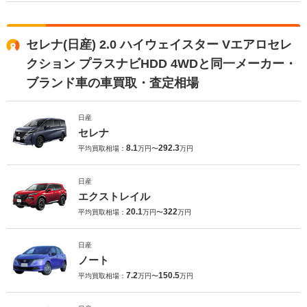
セレナ(日産) 2.0 ハイウェイスター Vエアロセレ
クション プラスナビHDD 4WDと同一メーカー・
ブランド車の車買取・査定相場
日産
セレナ
8.1
292.3
平均買取相場：
万円〜
万円
日産
エクストレイル
20.1
322
平均買取相場：
万円〜
万円
日産
ノート
7.2
150.5
平均買取相場：
万円〜
万円