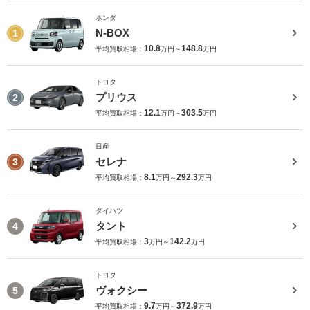
ホンダ
N-BOX
1
10.8
148.8
平均買取相場：
万円～
万円
トヨタ
プリウス
2
12.1
303.5
平均買取相場：
万円～
万円
日産
セレナ
3
8.1
292.3
平均買取相場：
万円～
万円
ダイハツ
タント
4
3
142.2
平均買取相場：
万円～
万円
トヨタ
ヴォクシー
5
9.7
372.9
平均買取相場：
万円～
万円