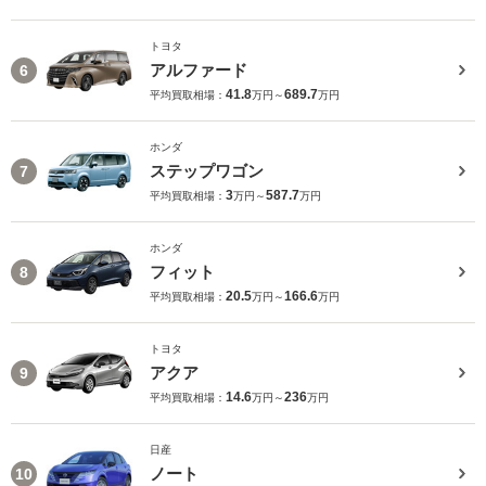
トヨタ
アルファード
6
41.8
689.7
平均買取相場：
万円～
万円
ホンダ
ステップワゴン
7
3
587.7
平均買取相場：
万円～
万円
ホンダ
フィット
8
20.5
166.6
平均買取相場：
万円～
万円
トヨタ
アクア
9
14.6
236
平均買取相場：
万円～
万円
日産
ノート
10