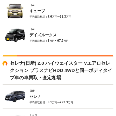
日産
キューブ
7.6
33.3
平均買取相場：
万円〜
万円
日産
デイズルークス
3
67.6
平均買取相場：
万円〜
万円
セレナ(日産) 2.0 ハイウェイスター Vエアロセレ
クション プラスナビHDD 4WDと同一ボディタイ
プ車の車買取・査定相場
日産
セレナ
8.1
292.3
平均買取相場：
万円〜
万円
トヨタ