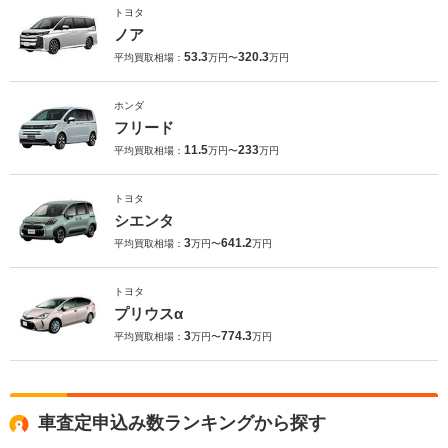
トヨタ
ノア
53.3
320.3
平均買取相場：
万円〜
万円
ホンダ
フリード
11.5
233
平均買取相場：
万円〜
万円
トヨタ
シエンタ
3
641.2
平均買取相場：
万円〜
万円
トヨタ
プリウスα
3
774.3
平均買取相場：
万円〜
万円
車査定申込み数ランキングから探す