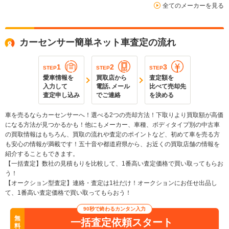
全てのメーカーを見る
カーセンサー簡単ネット車査定の流れ
1
2
3
STEP
STEP
STEP
愛車情報を
買取店から
査定額を
入力して
電話､メール
比べて売却先
査定申し込み
でご連絡
を決める
車を売るならカーセンサーへ！選べる2つの売却方法！下取りより買取額が高価
になる方法が見つかるかも！他にもメーカー、車種、ボディタイプ別の中古車
の買取情報はもちろん、買取の流れや査定のポイントなど、初めて車を売る方
も安心の情報が満載です！五十音や都道府県から、お近くの買取店舗の情報を
紹介することもできます。
【一括査定】数社の見積もりを比較して、1番高い査定価格で買い取ってもらお
う！
【オークション型査定】連絡・査定は1社だけ！オークションにお任せ出品し
て、1番高い査定価格で買い取ってもらおう！
90秒で終わるカンタン入力
無
一括査定依頼スタート
料