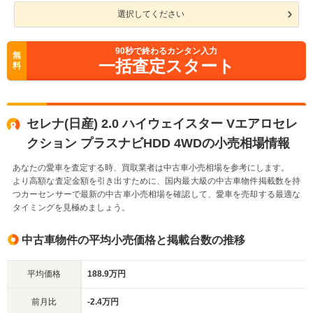
選択してください
90
秒で終わるカンタン入力
無
一括査定スタート
料
セレナ(日産) 2.0 ハイウェイスター Vエアロセレ
クション プラスナビHDD 4WDの小売相場情報
あなたの愛車を査定する時、買取業者は中古車小売相場を参考にします。
より高額な査定金額を引き出すために、国内最大級の中古車物件掲載数を持
つカーセンサーで最新の中古車小売相場を確認して、愛車を売却する最適な
タイミングを見極めましょう。
中古車物件の平均小売価格と掲載台数の推移
平均価格
188.9万円
前月比
-2.4万円