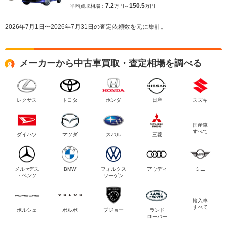
7.2
150.5
平均買取相場：
万円～
万円
2026年7月1日〜2026年7月31日の査定依頼数を元に集計。
メーカーから中古車買取・査定相場を調べる
レクサス
トヨタ
ホンダ
日産
スズキ
国産車
すべて
ダイハツ
マツダ
スバル
三菱
メルセデス
BMW
フォルクス
アウディ
ミニ
・ベンツ
ワーゲン
輸入車
すべて
ポルシェ
ボルボ
プジョー
ランド
ローバー