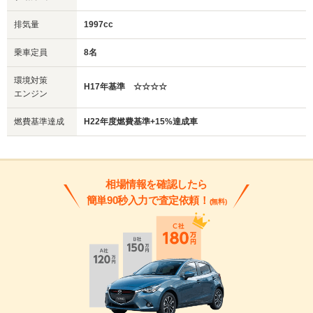
排気量
1997cc
乗車定員
8名
環境対策
H17年基準 ☆☆☆☆
エンジン
燃費基準達成
H22年度燃費基準+15%達成車
相場情報を確認したら
簡単90秒入力で査定依頼！
(無料)