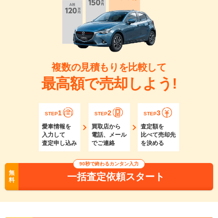
複数の見積もりを比較して
最高額で売却しよう!
1
2
3
STEP
STEP
STEP
愛車情報を
買取店から
査定額を
入力して
電話、メール
比べて売却先
査定申し込み
でご連絡
を決める
90秒で終わるカンタン入力
無
一括査定依頼スタート
料