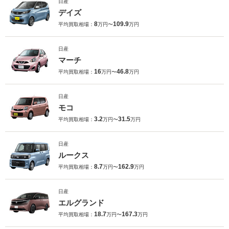
日産
デイズ
8
109.9
平均買取相場：
万円〜
万円
日産
マーチ
16
46.8
平均買取相場：
万円〜
万円
日産
モコ
3.2
31.5
平均買取相場：
万円〜
万円
日産
ルークス
8.7
162.9
平均買取相場：
万円〜
万円
日産
エルグランド
18.7
167.3
平均買取相場：
万円〜
万円