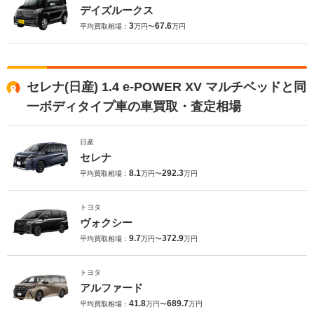
デイズルークス
3
67.6
平均買取相場：
万円〜
万円
セレナ(日産) 1.4 e-POWER XV マルチベッドと同
一ボディタイプ車の車買取・査定相場
日産
セレナ
8.1
292.3
平均買取相場：
万円〜
万円
トヨタ
ヴォクシー
9.7
372.9
平均買取相場：
万円〜
万円
トヨタ
アルファード
41.8
689.7
平均買取相場：
万円〜
万円