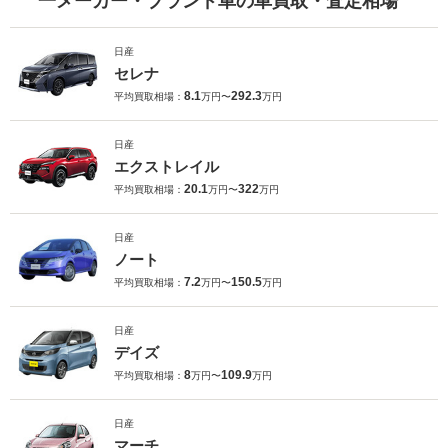
一メーカー・ブランド車の車買取・査定相場
日産
セレナ
8.1
292.3
平均買取相場：
万円〜
万円
日産
エクストレイル
20.1
322
平均買取相場：
万円〜
万円
日産
ノート
7.2
150.5
平均買取相場：
万円〜
万円
日産
デイズ
8
109.9
平均買取相場：
万円〜
万円
日産
マーチ