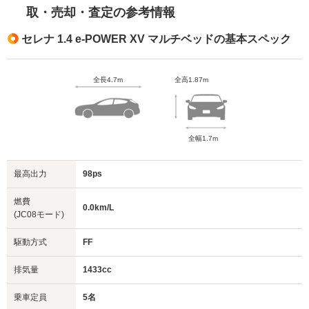
取・売却・査定の参考情報
セレナ 1.4 e-POWER XV マルチベッドの基本スペック
全長4.7m
全高1.87m
全幅1.7m
最高出力
98ps
燃費
0.0km/L
(JC08モード)
駆動方式
FF
排気量
1433cc
乗車定員
5名