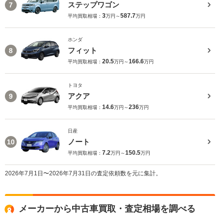
ステップワゴン
7
3
587.7
平均買取相場：
万円～
万円
ホンダ
フィット
8
20.5
166.6
平均買取相場：
万円～
万円
トヨタ
アクア
9
14.6
236
平均買取相場：
万円～
万円
日産
ノート
10
7.2
150.5
平均買取相場：
万円～
万円
2026年7月1日〜2026年7月31日の査定依頼数を元に集計。
メーカーから中古車買取・査定相場を調べる