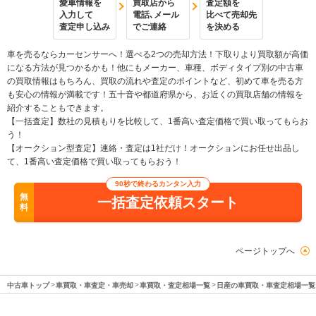
愛車情報を
買取店から
査定額を
入力して
電話､メール
比べて売却先
査定申し込み
でご連絡
を決める
車を売るならカーセンサーへ！選べる2つの売却方法！下取りより買取額が高価
になる方法が見つかるかも！他にもメーカー、車種、ボディタイプ別の中古車
の買取情報はもちろん、買取の流れや査定のポイントなど、初めて車を売る方
も安心の情報が満載です！五十音や都道府県から、お近くの買取店舗の情報を
紹介することもできます。
【一括査定】数社の見積もりを比較して、1番高い査定価格で買い取ってもらお
う！
【オークション型査定】連絡・査定は1社だけ！オークションにお任せ出品し
て、1番高い査定価格で買い取ってもらおう！
90秒で終わるカンタン入力
無
一括査定依頼スタート
料
ページトップへ
中古車トップ
車買取・車査定・車売却
車買取・査定相場一覧
日産の車買取・車査定相場一覧