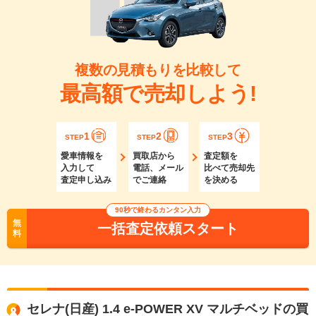
複数の見積もりを比較して
最高額で売却しよう!
1
2
3
STEP
STEP
STEP
愛車情報を
買取店から
査定額を
入力して
電話、メール
比べて売却先
査定申し込み
でご連絡
を決める
90秒で終わるカンタン入力
無
一括査定依頼スタート
料
セレナ(日産) 1.4 e-POWER XV マルチベッドの買