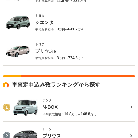
11.5
233
平均買取相場：
万円〜
万円
トヨタ
シエンタ
3
641.2
平均買取相場：
万円〜
万円
トヨタ
プリウスα
3
774.3
平均買取相場：
万円〜
万円
車査定申込み数ランキングから探す
ホンダ
N-BOX
1
10.8
148.8
平均買取相場：
万円～
万円
トヨタ
プリウス
2