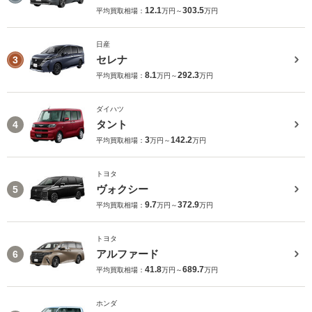
12.1
303.5
平均買取相場：
万円～
万円
日産
セレナ
3
8.1
292.3
平均買取相場：
万円～
万円
ダイハツ
タント
4
3
142.2
平均買取相場：
万円～
万円
トヨタ
ヴォクシー
5
9.7
372.9
平均買取相場：
万円～
万円
トヨタ
アルファード
6
41.8
689.7
平均買取相場：
万円～
万円
ホンダ