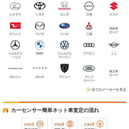
レクサス
トヨタ
ホンダ
日産
スズキ
国産車
すべて
ダイハツ
マツダ
スバル
三菱
メルセデス
BMW
フォルクス
アウディ
ミニ
・ベンツ
ワーゲン
輸入車
すべて
ポルシェ
ボルボ
プジョー
ランド
ローバー
全てのメーカーを見る
カーセンサー簡単ネット車査定の流れ
1
2
3
STEP
STEP
STEP