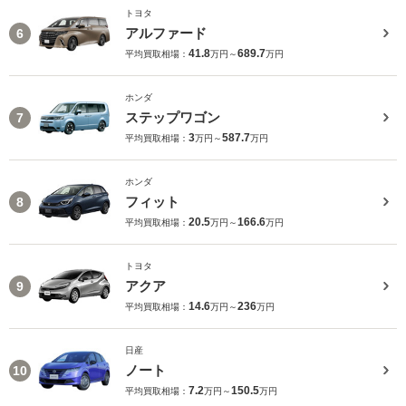
トヨタ
アルファード
6
41.8
689.7
平均買取相場：
万円～
万円
ホンダ
ステップワゴン
7
3
587.7
平均買取相場：
万円～
万円
ホンダ
フィット
8
20.5
166.6
平均買取相場：
万円～
万円
トヨタ
アクア
9
14.6
236
平均買取相場：
万円～
万円
日産
ノート
10
7.2
150.5
平均買取相場：
万円～
万円