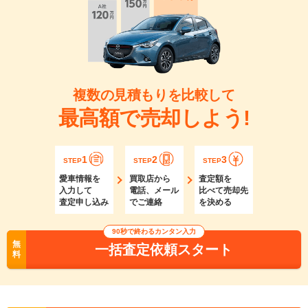
複数の見積もりを比較して
最高額で売却しよう!
1
2
3
STEP
STEP
STEP
愛車情報を
買取店から
査定額を
入力して
電話、メール
比べて売却先
査定申し込み
でご連絡
を決める
90秒で終わるカンタン入力
無
一括査定依頼スタート
料