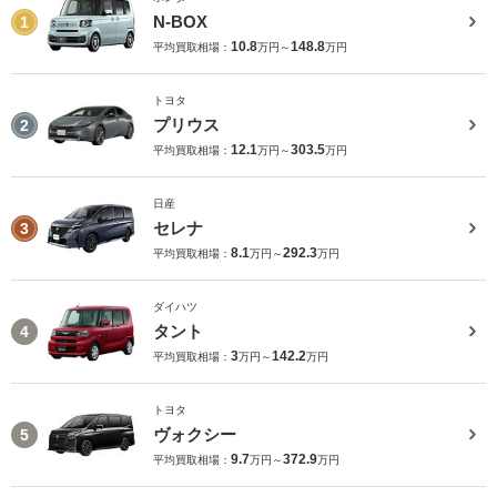
N-BOX
1
10.8
148.8
平均買取相場：
万円～
万円
トヨタ
プリウス
2
12.1
303.5
平均買取相場：
万円～
万円
日産
セレナ
3
8.1
292.3
平均買取相場：
万円～
万円
ダイハツ
タント
4
3
142.2
平均買取相場：
万円～
万円
トヨタ
ヴォクシー
5
9.7
372.9
平均買取相場：
万円～
万円