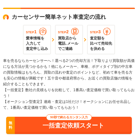
カーセンサー簡単ネット車査定の流れ
1
2
3
STEP
STEP
STEP
愛車情報を
買取店から
査定額を
入力して
電話､メール
比べて売却先
査定申し込み
でご連絡
を決める
車を売るならカーセンサーへ！選べる2つの売却方法！下取りより買取額が高価
になる方法が見つかるかも！他にもメーカー、車種、ボディタイプ別の中古車
の買取情報はもちろん、買取の流れや査定のポイントなど、初めて車を売る方
も安心の情報が満載です！五十音や都道府県から、お近くの買取店舗の情報を
紹介することもできます。
【一括査定】数社の見積もりを比較して、1番高い査定価格で買い取ってもらお
う！
【オークション型査定】連絡・査定は1社だけ！オークションにお任せ出品し
て、1番高い査定価格で買い取ってもらおう！
90秒で終わるカンタン入力
無
一括査定依頼スタート
料