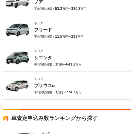
ノア
53.3
320.3
平均買取相場：
万円〜
万円
ホンダ
フリード
11.5
233
平均買取相場：
万円〜
万円
トヨタ
シエンタ
3
641.2
平均買取相場：
万円〜
万円
トヨタ
プリウスα
3
774.3
平均買取相場：
万円〜
万円
車査定申込み数ランキングから探す
ホンダ