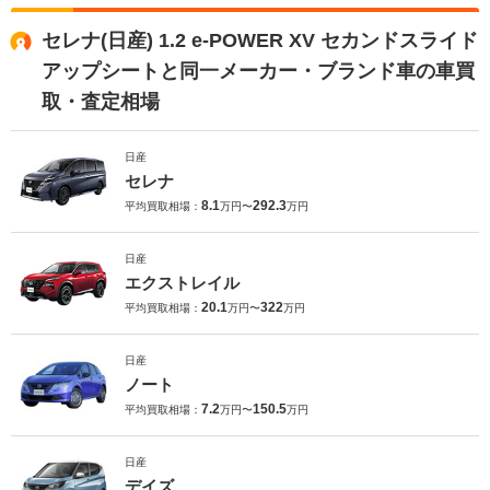
セレナ(日産) 1.2 e-POWER XV セカンドスライド
アップシートと同一メーカー・ブランド車の車買
取・査定相場
日産
セレナ
8.1
292.3
平均買取相場：
万円〜
万円
日産
エクストレイル
20.1
322
平均買取相場：
万円〜
万円
日産
ノート
7.2
150.5
平均買取相場：
万円〜
万円
日産
デイズ