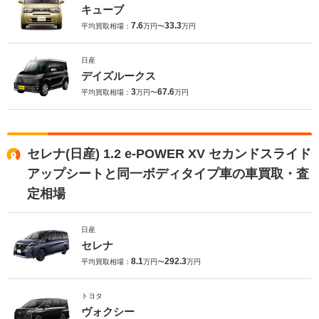
キューブ
7.6
33.3
平均買取相場：
万円〜
万円
日産
デイズルークス
3
67.6
平均買取相場：
万円〜
万円
セレナ(日産) 1.2 e-POWER XV セカンドスライド
アップシートと同一ボディタイプ車の車買取・査
定相場
日産
セレナ
8.1
292.3
平均買取相場：
万円〜
万円
トヨタ
ヴォクシー