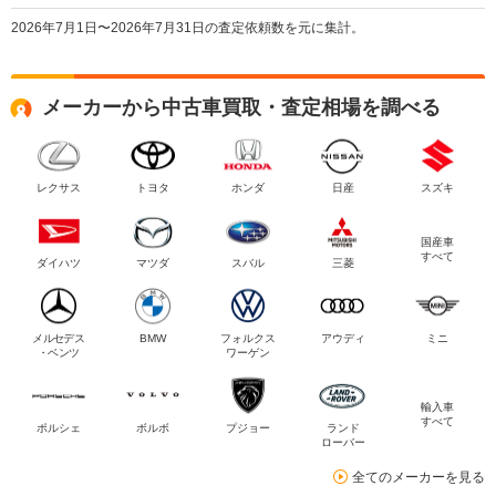
2026年7月1日〜2026年7月31日の査定依頼数を元に集計。
メーカーから中古車買取・査定相場を調べる
レクサス
トヨタ
ホンダ
日産
スズキ
国産車
すべて
ダイハツ
マツダ
スバル
三菱
メルセデス
BMW
フォルクス
アウディ
ミニ
・ベンツ
ワーゲン
輸入車
すべて
ポルシェ
ボルボ
プジョー
ランド
ローバー
全てのメーカーを見る