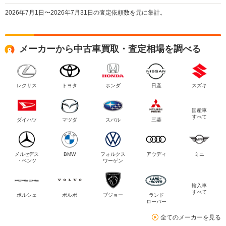
2026年7月1日〜2026年7月31日の査定依頼数を元に集計。
メーカーから中古車買取・査定相場を調べる
レクサス
トヨタ
ホンダ
日産
スズキ
国産車
すべて
ダイハツ
マツダ
スバル
三菱
メルセデス
BMW
フォルクス
アウディ
ミニ
・ベンツ
ワーゲン
輸入車
すべて
ポルシェ
ボルボ
プジョー
ランド
ローバー
全てのメーカーを見る