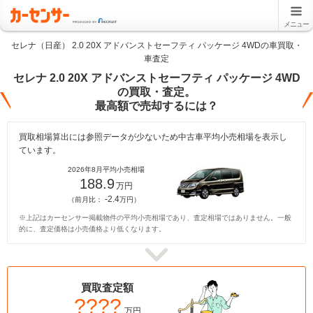
メニュー
セレナ（日産） 2.0 20X アドバンストセーフティ パッケージ 4WDの車買取・
車査定
セレナ 2.0 20X アドバンストセーフティ パッケージ 4WD
の買取・査定。
最高額で売却するには？
買取相場算出には参照データが少ないため中古車平均小売相場を表示し
ています。
2026年8月平均小売相場
188.9
万円
-2.4
（前月比：
万円）
※上記はカーセンサー掲載物件の平均小売相場であり、査定相場ではありません。一般
的に、査定価格は小売価格より低くなります。
買取査定額
????
万円