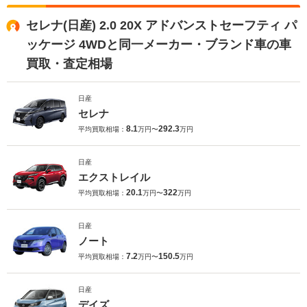
セレナ(日産) 2.0 20X アドバンストセーフティ パ
ッケージ 4WDと同一メーカー・ブランド車の車
買取・査定相場
日産
セレナ
8.1
292.3
平均買取相場：
万円〜
万円
日産
エクストレイル
20.1
322
平均買取相場：
万円〜
万円
日産
ノート
7.2
150.5
平均買取相場：
万円〜
万円
日産
デイズ