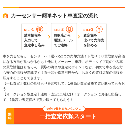
カーセンサー簡単ネット車査定の流れ
1
2
3
STEP
STEP
STEP
愛車情報を
買取店から
査定額を
入力して
電話､メール
比べて売却先
査定申し込み
でご連絡
を決める
車を売るならカーセンサーへ！選べる2つの売却方法！下取りより買取額が高価
になる方法が見つかるかも！他にもメーカー、車種、ボディタイプ別の中古車
の買取情報はもちろん、買取の流れや査定のポイントなど、初めて車を売る方
も安心の情報が満載です！五十音や都道府県から、お近くの買取店舗の情報を
紹介することもできます。
【一括査定】数社の見積もりを比較して、1番高い査定価格で買い取ってもらお
う！
【オークション型査定】連絡・査定は1社だけ！オークションにお任せ出品し
て、1番高い査定価格で買い取ってもらおう！
90秒で終わるカンタン入力
無
一括査定依頼スタート
料