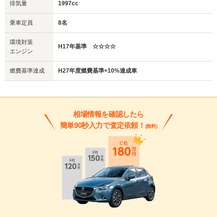
排気量
1997cc
乗車定員
8名
環境対策
H17年基準 ☆☆☆☆
エンジン
燃費基準達成
H27年度燃費基準+10%達成車
相場情報を確認したら
簡単90秒入力で査定依頼！
(無料)