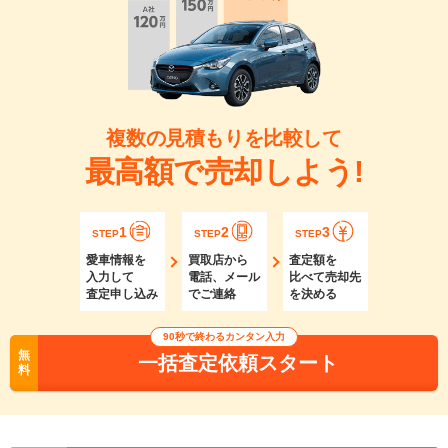
複数の見積もりを比較して
最高額で売却しよう!
1
2
3
STEP
STEP
STEP
愛車情報を
買取店から
査定額を
入力して
電話、メール
比べて売却先
査定申し込み
でご連絡
を決める
90秒で終わるカンタン入力
無
一括査定依頼スタート
料