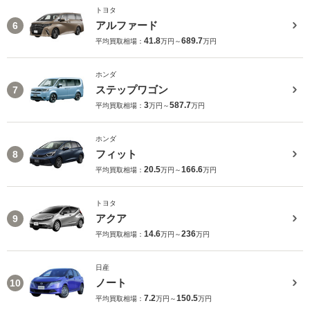
トヨタ
アルファード
6
41.8
689.7
平均買取相場：
万円～
万円
ホンダ
ステップワゴン
7
3
587.7
平均買取相場：
万円～
万円
ホンダ
フィット
8
20.5
166.6
平均買取相場：
万円～
万円
トヨタ
アクア
9
14.6
236
平均買取相場：
万円～
万円
日産
ノート
10
7.2
150.5
平均買取相場：
万円～
万円