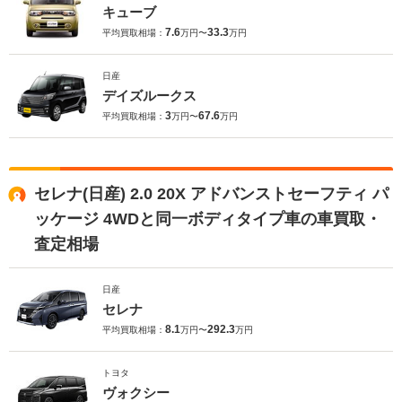
キューブ
7.6
33.3
平均買取相場：
万円〜
万円
日産
デイズルークス
3
67.6
平均買取相場：
万円〜
万円
セレナ(日産) 2.0 20X アドバンストセーフティ パ
ッケージ 4WDと同一ボディタイプ車の車買取・
査定相場
日産
セレナ
8.1
292.3
平均買取相場：
万円〜
万円
トヨタ
ヴォクシー