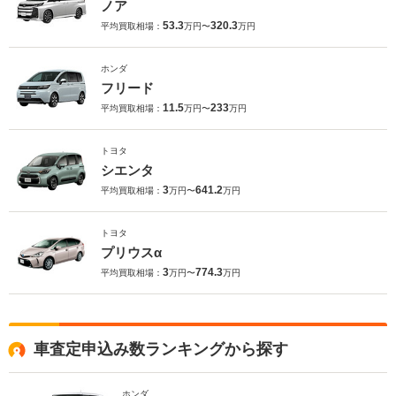
ノア
53.3
320.3
平均買取相場：
万円〜
万円
ホンダ
フリード
11.5
233
平均買取相場：
万円〜
万円
トヨタ
シエンタ
3
641.2
平均買取相場：
万円〜
万円
トヨタ
プリウスα
3
774.3
平均買取相場：
万円〜
万円
車査定申込み数ランキングから探す
ホンダ