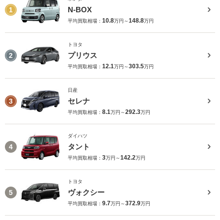
N-BOX
1
10.8
148.8
平均買取相場：
万円～
万円
トヨタ
プリウス
2
12.1
303.5
平均買取相場：
万円～
万円
日産
セレナ
3
8.1
292.3
平均買取相場：
万円～
万円
ダイハツ
タント
4
3
142.2
平均買取相場：
万円～
万円
トヨタ
ヴォクシー
5
9.7
372.9
平均買取相場：
万円～
万円