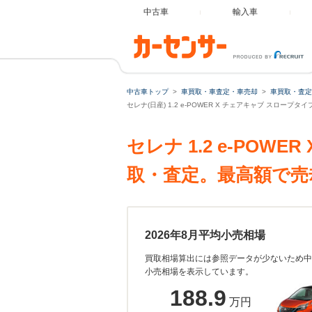
中古車
輸入車
中古車トップ
車買取・車査定・車売却
車買取・査定
セレナ(日産) 1.2 e-POWER X チェアキャブ スロー
セレナ 1.2 e-PO
取・査定。最高額で売
2026年8月平均小売相場
買取相場算出には参照データが少ないため中
小売相場を表示しています。
188.9
万円