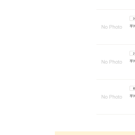
平
平
平