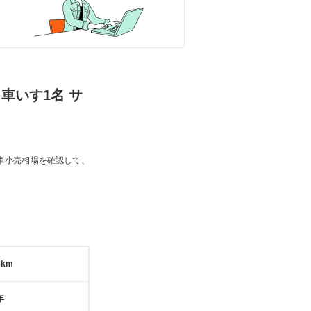
 車いす1名 サ
車小売相場を確認して、
3km
年