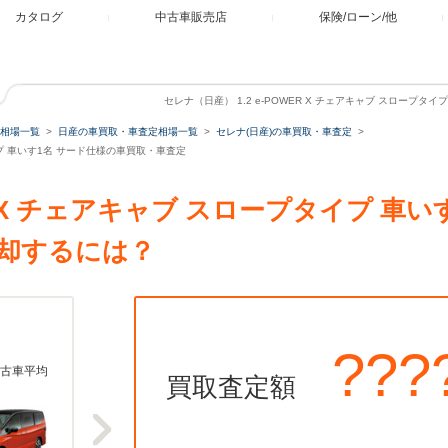
カタログ
中古車販売店
保険/ローン/他
セレナ（日産） 1.2 e-POWER X チェアキャブ スロープタ
相場一覧
日産の車買取・車査定相場一覧
セレナ(日産)の車買取・車査定
プタイプ 車いす1名 サード仕様の車買取・車査定
WER X チェアキャブ スロープタイプ 車
却するには？
???
古車平均
買取査定額