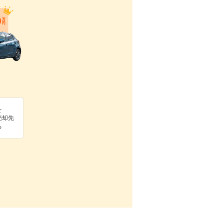
を
売却先
る