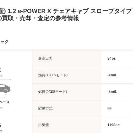
) 1.2 e-POWER X チェアキャブ スロープタイプ
の買取・売却・査定の参考情報
ペック
最高出力
84ps
長
燃費(10.15モード)
-km/L
8m
燃費(JC08モード)
-km/L
ベース
6m
駆動方式
FF
排気量
1198cc
高
7m