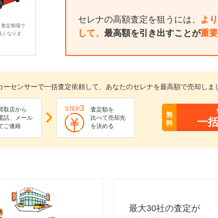
セレナの高額査定を狙うには、
より
、査定相場で
して、
最高額を引き出すことが
重要
低くなりま
カーセンサーで一括査定依頼して、あなたのセレナを最高額で売却しま
3
STEP
買取店から
査定額を
無
電話、メール
比べて売却先
一
料
でご連絡
を決める
最大30社の査定が