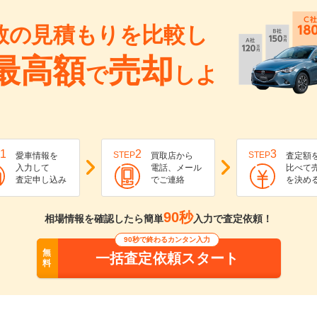
数の見積もりを比較し
最高額
売却
で
しよ
1
2
3
STEP
STEP
愛車情報を
買取店から
査定額
入力して
電話、メール
比べて
査定申し込み
でご連絡
を決め
90秒
相場情報を確認したら簡単
入力で査定依頼！
90秒で終わるカンタン入力
無
一括査定依頼スタート
料