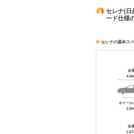
セレナ(日産
ード仕様
セレナの基本ス
全
4.6
ホイール
2.8
全
1.8