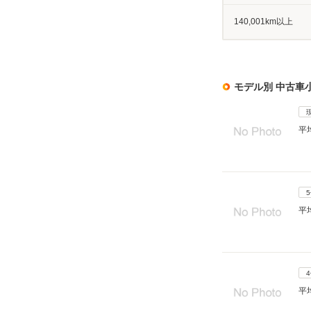
140,001km以上
モデル別 中古車
平
平
平