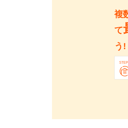
複
て
う!
STEP