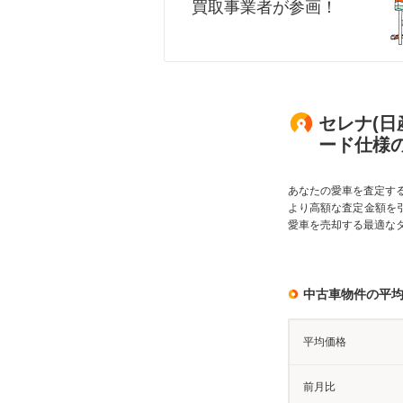
買取事業者が参画！
セレナ(日産
ード仕様
あなたの愛車を査定す
より高額な査定金額を
愛車を売却する最適な
中古車物件の平
平均価格
前月比