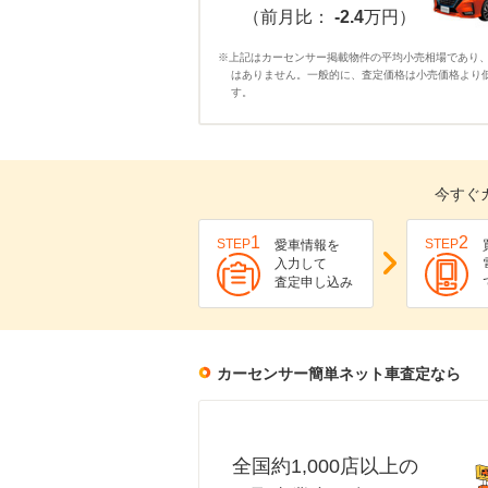
（前月比：
-2.4
万円）
※上記はカーセンサー掲載物件の平均小売相場であり
はありません。一般的に、査定価格は小売価格より
す。
今すぐ
1
2
STEP
STEP
愛車情報を
入力して
査定申し込み
カーセンサー簡単ネット車査定なら
全国約1,000店以上の