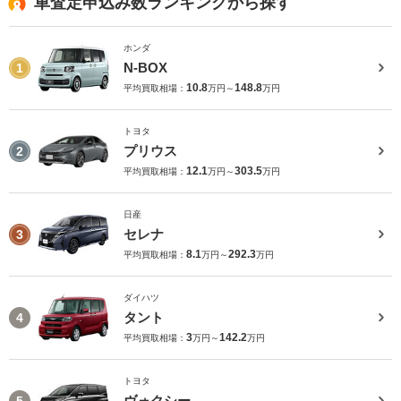
車査定申込み数ランキングから探す
ホンダ
N-BOX
1
10.8
148.8
平均買取相場：
万円～
万円
トヨタ
プリウス
2
12.1
303.5
平均買取相場：
万円～
万円
日産
セレナ
3
8.1
292.3
平均買取相場：
万円～
万円
ダイハツ
タント
4
3
142.2
平均買取相場：
万円～
万円
トヨタ
ヴォクシー
5