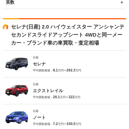
英数
セレナ(日産) 2.0 ハイウェイスター アンシャンテ
セカンドスライドアップシート 4WDと同一メー
カー・ブランド車の車買取・査定相場
日産
セレナ
8.1
292.3
平均買取相場：
万円〜
万円
日産
エクストレイル
20.1
322
平均買取相場：
万円〜
万円
日産
ノート
7.2
150.5
平均買取相場：
万円〜
万円