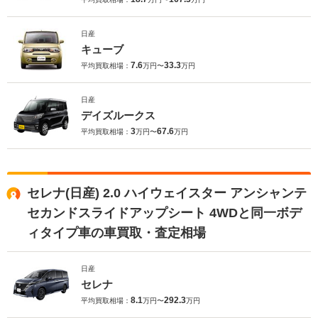
日産
キューブ
7.6
33.3
平均買取相場：
万円〜
万円
日産
デイズルークス
3
67.6
平均買取相場：
万円〜
万円
セレナ(日産) 2.0 ハイウェイスター アンシャンテ
セカンドスライドアップシート 4WDと同一ボデ
ィタイプ車の車買取・査定相場
日産
セレナ
8.1
292.3
平均買取相場：
万円〜
万円