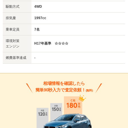
駆動方式
4WD
排気量
1997cc
乗車定員
7名
環境対策
H17年基準 ☆☆☆☆
エンジン
燃費基準達成
-
相場情報を確認したら
簡単90秒入力で査定依頼！
(無料)