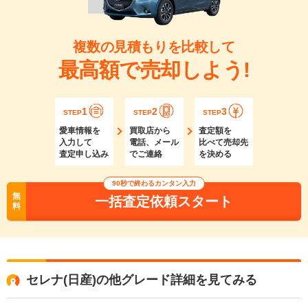
複数の見積もりを比較して
最高額で売却しよう!
1
2
3
STEP
STEP
STEP
愛車情報を
買取店から
査定額を
入力して
電話、メール
比べて売却先
査定申し込み
でご連絡
を決める
90秒で終わるカンタン入力
無
一括査定依頼スタート
料
セレナ(日産)の他グレード詳細を見てみる