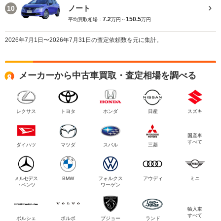
ノート
10
7.2
150.5
平均買取相場：
万円～
万円
2026年7月1日〜2026年7月31日の査定依頼数を元に集計。
メーカーから中古車買取・査定相場を調べる
レクサス
トヨタ
ホンダ
日産
スズキ
国産車
すべて
ダイハツ
マツダ
スバル
三菱
メルセデス
BMW
フォルクス
アウディ
ミニ
・ベンツ
ワーゲン
輸入車
すべて
ポルシェ
ボルボ
プジョー
ランド