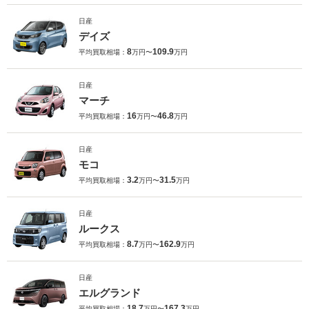
日産
デイズ
8
109.9
平均買取相場：
万円〜
万円
日産
マーチ
16
46.8
平均買取相場：
万円〜
万円
日産
モコ
3.2
31.5
平均買取相場：
万円〜
万円
日産
ルークス
8.7
162.9
平均買取相場：
万円〜
万円
日産
エルグランド
18.7
167.3
平均買取相場：
万円〜
万円