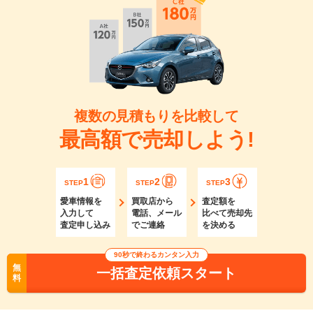
複数の見積もりを比較して
最高額で売却しよう!
1
2
3
STEP
STEP
STEP
愛車情報を
買取店から
査定額を
入力して
電話、メール
比べて売却先
査定申し込み
でご連絡
を決める
90秒で終わるカンタン入力
無
一括査定依頼スタート
料