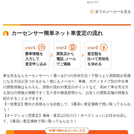
ローバー
全てのメーカーを見る
カーセンサー簡単ネット車査定の流れ
1
2
3
STEP
STEP
STEP
愛車情報を
買取店から
査定額を
入力して
電話､メール
比べて売却先
査定申し込み
でご連絡
を決める
車を売るならカーセンサーへ！選べる2つの売却方法！下取りより買取額が高価
になる方法が見つかるかも！他にもメーカー、車種、ボディタイプ別の中古車
の買取情報はもちろん、買取の流れや査定のポイントなど、初めて車を売る方
も安心の情報が満載です！五十音や都道府県から、お近くの買取店舗の情報を
紹介することもできます。
【一括査定】数社の見積もりを比較して、1番高い査定価格で買い取ってもらお
う！
【オークション型査定】連絡・査定は1社だけ！オークションにお任せ出品し
て、1番高い査定価格で買い取ってもらおう！
90秒で終わるカンタン入力