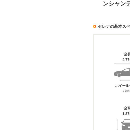
ンシャン
セレナの基本ス
全
4.7
ホイール
2.8
全
1.8