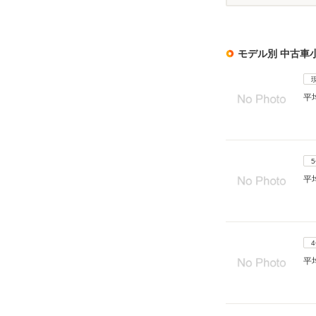
モデル別 中古車
平
平
平