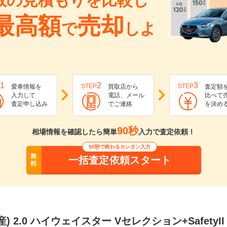
数の見積もりを比較し
最高額
売却
で
しよ
1
2
3
STEP
STEP
愛車情報を
買取店から
査定額
入力して
電話、メール
比べて
査定申し込み
でご連絡
を決め
90秒
相場情報を確認したら簡単
入力で査定依頼！
90秒で終わるカンタン入力
無
一括査定依頼スタート
料
) 2.0 ハイウェイスター Vセレクション+SafetyII S