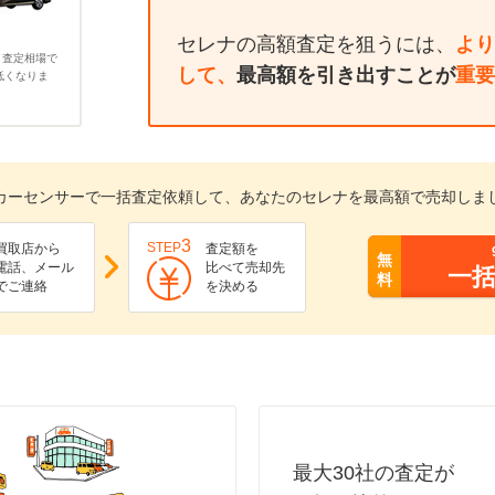
セレナの高額査定を狙うには、
より
、査定相場で
して、
最高額を引き出すことが
重要
低くなりま
カーセンサーで一括査定依頼して、あなたのセレナを最高額で売却しま
3
STEP
買取店から
査定額を
無
電話、メール
比べて売却先
一
料
でご連絡
を決める
最大30社の査定が