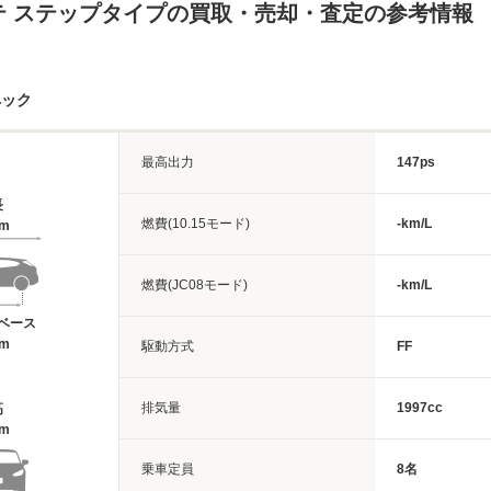
テ ステップタイプの買取・売却・査定の参考情報
ペック
最高出力
147ps
長
燃費(10.15モード)
-km/L
7m
燃費(JC08モード)
-km/L
ベース
6m
駆動方式
FF
排気量
1997cc
高
7m
乗車定員
8名