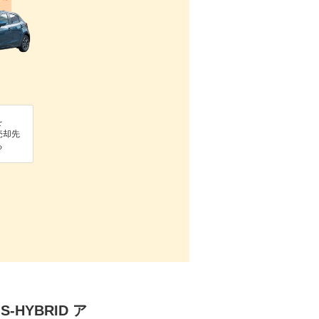
を
売却先
る
-HYBRID ア