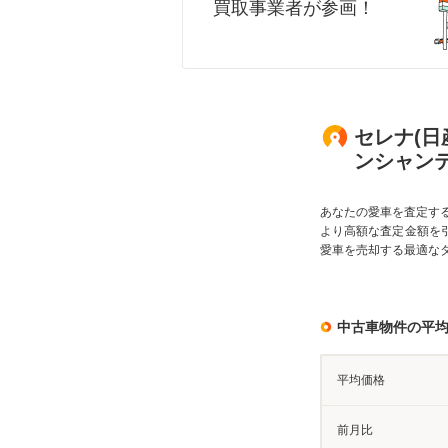
買取事業者が参画！
セレナ(日産
ンシャン
あなたの愛車を査定す
より高額な査定金額を
愛車を売却する最適な
中古車物件の平
平均価格
前月比