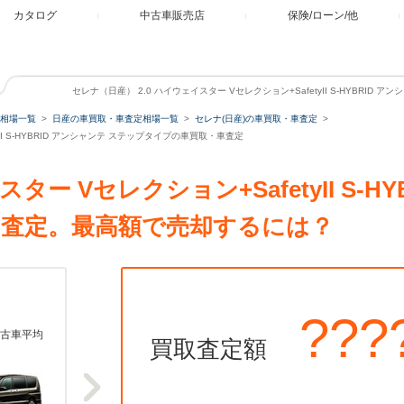
カタログ
中古車販売店
保険/ローン/他
セレナ（日産） 2.0 ハイウェイスター Vセレクション+SafetyII S-HYBRID
相場一覧
日産の車買取・車査定相場一覧
セレナ(日産)の車買取・車査定
yII S-HYBRID アンシャンテ ステップタイプの車買取・車査定
スター Vセレクション+SafetyII S-H
査定。最高額で売却するには？
???
古車平均
買取査定額