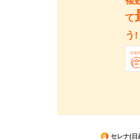
複
て
う!
STEP
セレナ(日産