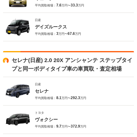
7.6
33.3
平均買取相場：
万円〜
万円
日産
デイズルークス
3
67.6
平均買取相場：
万円〜
万円
セレナ(日産) 2.0 20X アンシャンテ ステップタイ
プと同一ボディタイプ車の車買取・査定相場
日産
セレナ
8.1
292.3
平均買取相場：
万円〜
万円
トヨタ
ヴォクシー
9.7
372.9
平均買取相場：
万円〜
万円