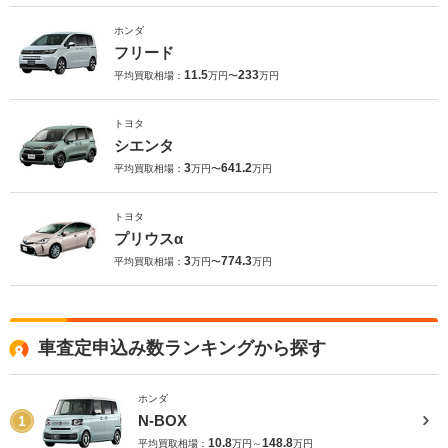
ホンダ
フリード
11.5
233
平均買取相場：
万円〜
万円
トヨタ
シエンタ
3
641.2
平均買取相場：
万円〜
万円
トヨタ
プリウスα
3
774.3
平均買取相場：
万円〜
万円
車査定申込み数ランキングから探す
ホンダ
N-BOX
1
10.8
148.8
平均買取相場：
万円～
万円