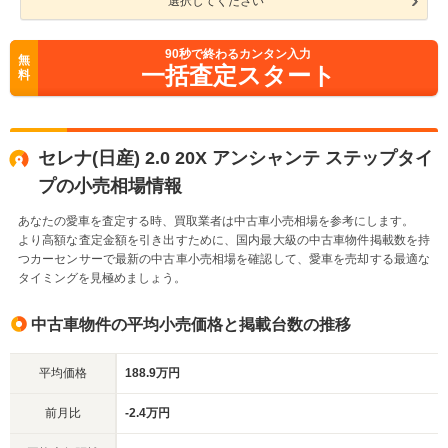
選択してください
90
秒で終わるカンタン入力
無
一括査定スタート
料
セレナ(日産) 2.0 20X アンシャンテ ステップタイ
プの小売相場情報
あなたの愛車を査定する時、買取業者は中古車小売相場を参考にします。
より高額な査定金額を引き出すために、国内最大級の中古車物件掲載数を持
つカーセンサーで最新の中古車小売相場を確認して、愛車を売却する最適な
タイミングを見極めましょう。
中古車物件の平均小売価格と掲載台数の推移
平均価格
188.9万円
前月比
-2.4万円