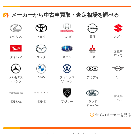
メーカーから中古車買取・査定相場を調べる
レクサス
トヨタ
ホンダ
日産
スズキ
国産車
すべて
ダイハツ
マツダ
スバル
三菱
メルセデス
BMW
フォルクス
アウディ
ミニ
・ベンツ
ワーゲン
輸入車
すべて
ポルシェ
ボルボ
プジョー
ランド
ローバー
全てのメーカーを見る