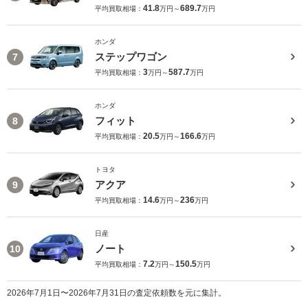
41.8
689.7
平均買取相場：
万円～
万円
ホンダ
ステップワゴン
7
3
587.7
平均買取相場：
万円～
万円
ホンダ
フィット
8
20.5
166.6
平均買取相場：
万円～
万円
トヨタ
アクア
9
14.6
236
平均買取相場：
万円～
万円
日産
ノート
10
7.2
150.5
平均買取相場：
万円～
万円
2026年7月1日〜2026年7月31日の査定依頼数を元に集計。