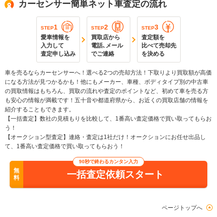
カーセンサー簡単ネット車査定の流れ
1
2
3
STEP
STEP
STEP
愛車情報を
買取店から
査定額を
入力して
電話､メール
比べて売却先
査定申し込み
でご連絡
を決める
車を売るならカーセンサーへ！選べる2つの売却方法！下取りより買取額が高価
になる方法が見つかるかも！他にもメーカー、車種、ボディタイプ別の中古車
の買取情報はもちろん、買取の流れや査定のポイントなど、初めて車を売る方
も安心の情報が満載です！五十音や都道府県から、お近くの買取店舗の情報を
紹介することもできます。
【一括査定】数社の見積もりを比較して、1番高い査定価格で買い取ってもらお
う！
【オークション型査定】連絡・査定は1社だけ！オークションにお任せ出品し
て、1番高い査定価格で買い取ってもらおう！
90秒で終わるカンタン入力
無
一括査定依頼スタート
料
ページトップへ