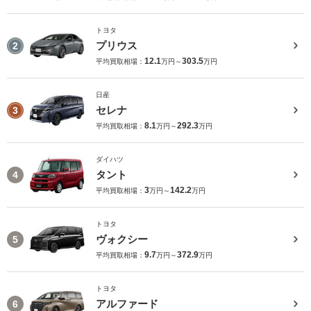
トヨタ
プリウス
2
12.1
303.5
平均買取相場：
万円～
万円
日産
セレナ
3
8.1
292.3
平均買取相場：
万円～
万円
ダイハツ
タント
4
3
142.2
平均買取相場：
万円～
万円
トヨタ
ヴォクシー
5
9.7
372.9
平均買取相場：
万円～
万円
トヨタ
アルファード
6