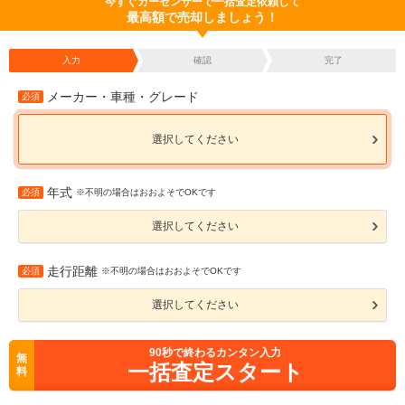
今すぐカーセンサーで一括査定依頼して
最高額で売却しましょう！
入力
確認
完了
メーカー・車種・グレード
必須
選択してください
年式
必須
※不明の場合はおおよそでOKです
選択してください
走行距離
必須
※不明の場合はおおよそでOKです
選択してください
90
秒で終わるカンタン入力
無
一括査定スタート
料