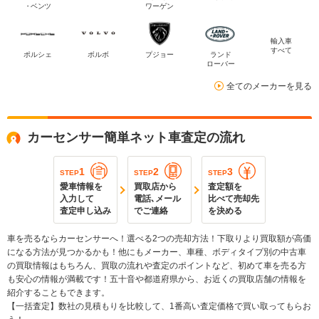
・ベンツ
ワーゲン
輸入車
すべて
ポルシェ
ボルボ
プジョー
ランド
ローバー
全てのメーカーを見る
カーセンサー簡単ネット車査定の流れ
1
2
3
STEP
STEP
STEP
愛車情報を
買取店から
査定額を
入力して
電話､メール
比べて売却先
査定申し込み
でご連絡
を決める
車を売るならカーセンサーへ！選べる2つの売却方法！下取りより買取額が高価
になる方法が見つかるかも！他にもメーカー、車種、ボディタイプ別の中古車
の買取情報はもちろん、買取の流れや査定のポイントなど、初めて車を売る方
も安心の情報が満載です！五十音や都道府県から、お近くの買取店舗の情報を
紹介することもできます。
【一括査定】数社の見積もりを比較して、1番高い査定価格で買い取ってもらお