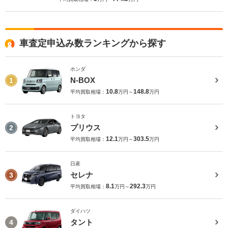
車査定申込み数ランキングから探す
ホンダ
N-BOX
1
10.8
148.8
平均買取相場：
万円～
万円
トヨタ
プリウス
2
12.1
303.5
平均買取相場：
万円～
万円
日産
セレナ
3
8.1
292.3
平均買取相場：
万円～
万円
ダイハツ
タント
4