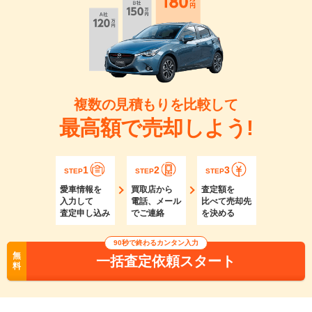
複数の見積もりを比較して
最高額で売却しよう!
1
2
3
STEP
STEP
STEP
愛車情報を
買取店から
査定額を
入力して
電話、メール
比べて売却先
査定申し込み
でご連絡
を決める
90秒で終わるカンタン入力
無
一括査定依頼スタート
料