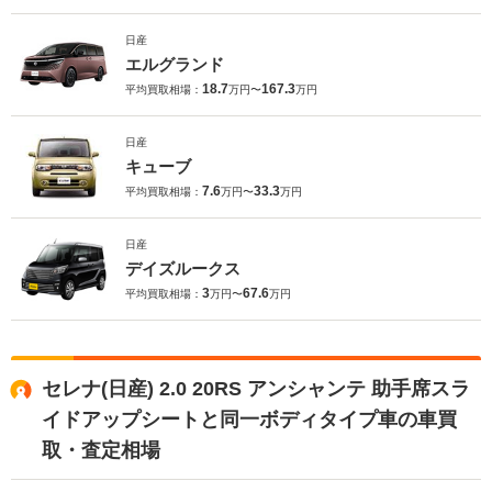
日産
エルグランド
18.7
167.3
平均買取相場：
万円〜
万円
日産
キューブ
7.6
33.3
平均買取相場：
万円〜
万円
日産
デイズルークス
3
67.6
平均買取相場：
万円〜
万円
セレナ(日産) 2.0 20RS アンシャンテ 助手席スラ
イドアップシートと同一ボディタイプ車の車買
取・査定相場