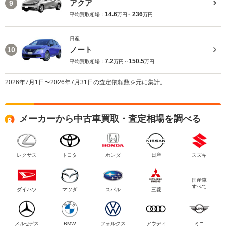
アクア
9
14.6
236
平均買取相場：
万円～
万円
日産
ノート
10
7.2
150.5
平均買取相場：
万円～
万円
2026年7月1日〜2026年7月31日の査定依頼数を元に集計。
メーカーから中古車買取・査定相場を調べる
レクサス
トヨタ
ホンダ
日産
スズキ
国産車
すべて
ダイハツ
マツダ
スバル
三菱
メルセデス
BMW
フォルクス
アウディ
ミニ