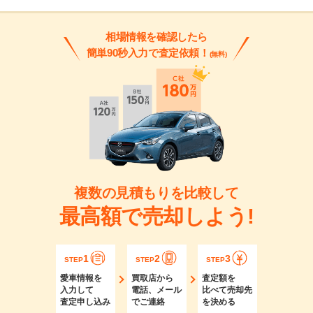
相場情報を確認したら
簡単90秒入力で査定依頼！
(無料)
複数の見積もりを比較して
最高額で売却しよう!
1
2
3
STEP
STEP
STEP
愛車情報を
買取店から
査定額を
入力して
電話、メール
比べて売却先
査定申し込み
でご連絡
を決める