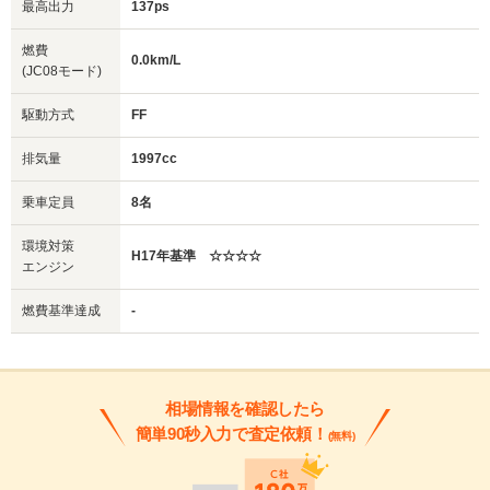
最高出力
137ps
燃費
0.0km/L
(JC08モード)
駆動方式
FF
排気量
1997cc
乗車定員
8名
環境対策
H17年基準 ☆☆☆☆
エンジン
燃費基準達成
-
相場情報を確認したら
簡単90秒入力で査定依頼！
(無料)