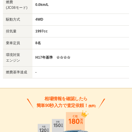
燃費
0.0km/L
(JC08モード)
駆動方式
4WD
排気量
1997cc
乗車定員
8名
環境対策
H17年基準 ☆☆☆☆
エンジン
燃費基準達成
-
相場情報を確認したら
簡単90秒入力で査定依頼！
(無料)