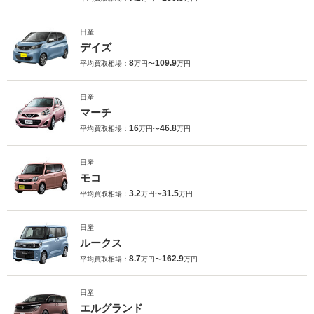
日産
デイズ
8
109.9
平均買取相場：
万円〜
万円
日産
マーチ
16
46.8
平均買取相場：
万円〜
万円
日産
モコ
3.2
31.5
平均買取相場：
万円〜
万円
日産
ルークス
8.7
162.9
平均買取相場：
万円〜
万円
日産
エルグランド