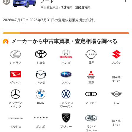
ノート
10
7.2
150.5
平均買取相場：
万円～
万円
2026年7月1日〜2026年7月31日の査定依頼数を元に集計。
メーカーから中古車買取・査定相場を調べる
レクサス
トヨタ
ホンダ
日産
スズキ
国産車
すべて
ダイハツ
マツダ
スバル
三菱
メルセデス
BMW
フォルクス
アウディ
ミニ
・ベンツ
ワーゲン
輸入車
すべて
ポルシェ
ボルボ
プジョー
ランド
ローバー