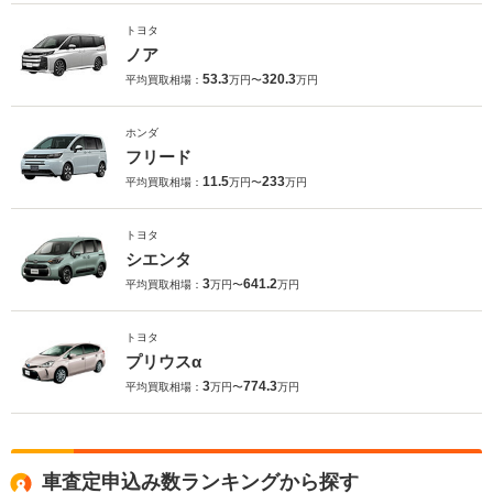
トヨタ
ノア
53.3
320.3
平均買取相場：
万円〜
万円
ホンダ
フリード
11.5
233
平均買取相場：
万円〜
万円
トヨタ
シエンタ
3
641.2
平均買取相場：
万円〜
万円
トヨタ
プリウスα
3
774.3
平均買取相場：
万円〜
万円
車査定申込み数ランキングから探す