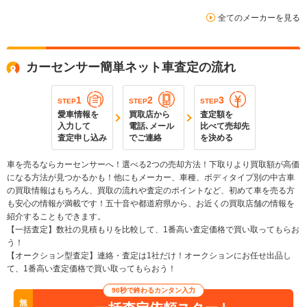
全てのメーカーを見る
カーセンサー簡単ネット車査定の流れ
1
2
3
STEP
STEP
STEP
愛車情報を
買取店から
査定額を
入力して
電話､メール
比べて売却先
査定申し込み
でご連絡
を決める
車を売るならカーセンサーへ！選べる2つの売却方法！下取りより買取額が高価
になる方法が見つかるかも！他にもメーカー、車種、ボディタイプ別の中古車
の買取情報はもちろん、買取の流れや査定のポイントなど、初めて車を売る方
も安心の情報が満載です！五十音や都道府県から、お近くの買取店舗の情報を
紹介することもできます。
【一括査定】数社の見積もりを比較して、1番高い査定価格で買い取ってもらお
う！
【オークション型査定】連絡・査定は1社だけ！オークションにお任せ出品し
て、1番高い査定価格で買い取ってもらおう！
90秒で終わるカンタン入力
無