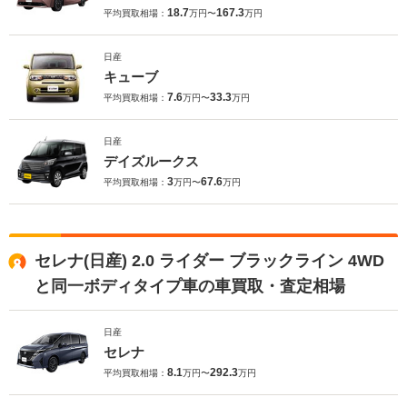
18.7
167.3
平均買取相場：
万円〜
万円
日産
キューブ
7.6
33.3
平均買取相場：
万円〜
万円
日産
デイズルークス
3
67.6
平均買取相場：
万円〜
万円
セレナ(日産) 2.0 ライダー ブラックライン 4WD
と同一ボディタイプ車の車買取・査定相場
日産
セレナ
8.1
292.3
平均買取相場：
万円〜
万円