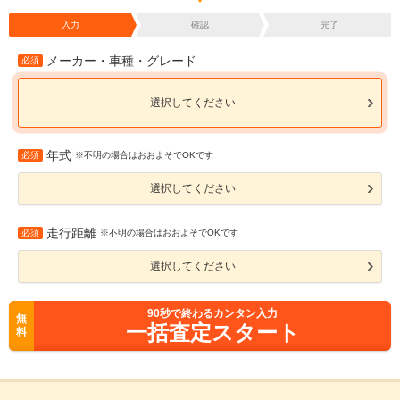
入力
確認
完了
メーカー・車種・グレード
必須
選択してください
年式
必須
※不明の場合はおおよそでOKです
選択してください
走行距離
必須
※不明の場合はおおよそでOKです
選択してください
90
秒で終わるカンタン入力
無
一括査定スタート
料