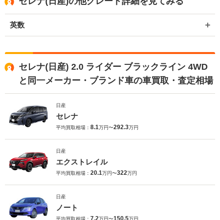
セレナ(日産)の他グレード詳細を見てみる
英数
セレナ(日産) 2.0 ライダー ブラックライン 4WD
と同一メーカー・ブランド車の車買取・査定相場
日産
セレナ
8.1
292.3
平均買取相場：
万円〜
万円
日産
エクストレイル
20.1
322
平均買取相場：
万円〜
万円
日産
ノート
7.2
150.5
平均買取相場：
万円〜
万円