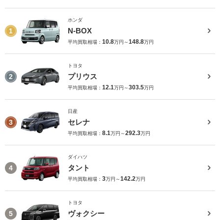
ホンダ
N-BOX
1
10.8
148.8
平均買取相場：
万円～
万円
トヨタ
プリウス
2
12.1
303.5
平均買取相場：
万円～
万円
日産
セレナ
3
8.1
292.3
平均買取相場：
万円～
万円
ダイハツ
タント
4
3
142.2
平均買取相場：
万円～
万円
トヨタ
ヴォクシー
5