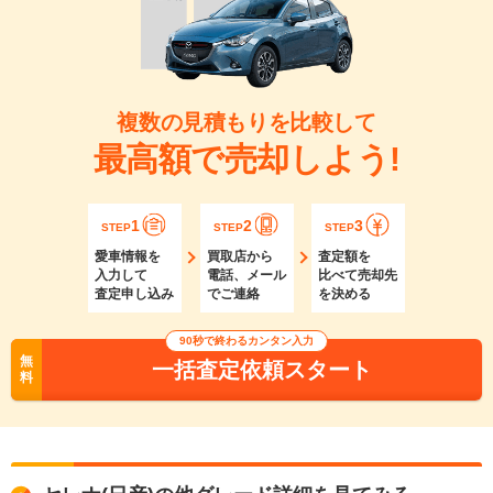
複数の見積もりを比較して
最高額で売却しよう!
1
2
3
STEP
STEP
STEP
愛車情報を
買取店から
査定額を
入力して
電話、メール
比べて売却先
査定申し込み
でご連絡
を決める
90秒で終わるカンタン入力
無
一括査定依頼スタート
料