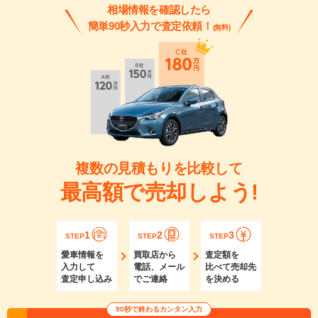
相場情報を確認したら
簡単90秒入力で査定依頼！
(無料)
複数の見積もりを比較して
最高額で売却しよう!
1
2
3
STEP
STEP
STEP
愛車情報を
買取店から
査定額を
入力して
電話、メール
比べて売却先
査定申し込み
でご連絡
を決める
90秒で終わるカンタン入力