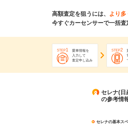
高額査定を狙うには、
より多
今すぐカーセンサーで一括査
1
2
STEP
STEP
愛車情報を
入力して
査定申し込み
セレナ(日
の参考情
セレナの基本ス