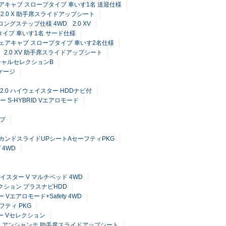
チェアキャブ スロープタイプ 車いす1名 送迎仕様
2.0 X 助手席スライドアップシート
プ ロングステップ仕様 4WD
2.0 XV
プタイプ 車いす1名 サード仕様
V チェアキャブ スロープタイプ 車いす2名仕様
2.0 XV 助手席スライドアップシート
スペシャルセレクションB
ッケージ
2.0 ハイウェイスター HDDナビ付
ー S-HYBRID Vエアロモード
イプ
 セカンドスライドUPシートAセーフティPKG
 4WD
ェイスター V マルチベッド 4WD
レクション プラスナビHDD
 Vエアロモード+Safety 4WD
フティ PKG
ター Vセレクション
ョン アンシャンテ 助手席スライドアップシート