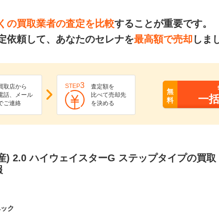
くの買取業者の査定を比較
することが重要です。
定依頼して、あなたのセレナを
最高額で売却
しま
3
STEP
買取店から
査定額を
無
電話、メール
比べて売却先
一
料
でご連絡
を決める
産) 2.0 ハイウェイスターG ステップタイプの買
報
ペック