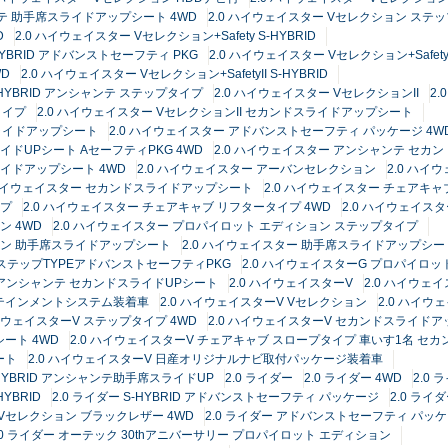
ンテ 助手席スライドアップシート 4WD
2.0 ハイウェイスター Vセレクション ステ
D
2.0 ハイウェイスター Vセレクション+Safety S-HYBRID
-HYBRID アドバンストセーフティ PKG
2.0 ハイウェイスター Vセレクション+Safe
WD
2.0 ハイウェイスター Vセレクション+SafetyII S-HYBRID
S-HYBRID アンシャンテ ステップタイプ
2.0 ハイウェイスター VセレクションII
2
タイプ
2.0 ハイウェイスター VセレクションII セカンドスライドアップシート
スライドアップシート
2.0 ハイウェイスター アドバンストセーフティ パッケージ 4W
イドUPシート AセーフティPKG 4WD
2.0 ハイウェイスター アンシャンテ セ
ライドアップシート 4WD
2.0 ハイウェイスター アーバンセレクション
2.0 ハイ
 ハイウェイスター セカンドスライドアップシート
2.0 ハイウェイスター チェアキ
イプ
2.0 ハイウェイスター チェアキャブ リフタータイプ 4WD
2.0 ハイウェイス
ン 4WD
2.0 ハイウェイスター プロパイロット エディション ステップタイプ
ション 助手席スライドアップシート
2.0 ハイウェイスター 助手席スライドアップシー
テ ステップTYPEアドバンストセーフティPKG
2.0 ハイウェイスターG プロパイロッ
ョン アンシャンテ セカンドスライドUPシート
2.0 ハイウェイスターV
2.0 ハイウェイ
ンフォテインメントシステム装着車
2.0 ハイウェイスターV Vセレクション
2.0 ハイウ
ハイウェイスターV ステップタイプ 4WD
2.0 ハイウェイスターV セカンドスライド
ート 4WD
2.0 ハイウェイスターV チェアキャブ スロープタイプ 車いす1名 セ
ート
2.0 ハイウェイスターV 日産オリジナルナビ取付パッケージ装着車
S-HYBRID アンシャンテ助手席スライドUP
2.0 ライダー
2.0 ライダー 4WD
2.0
HYBRID
2.0 ライダー S-HYBRID アドバンストセーフティ パッケージ
2.0 ライ
ー Vセレクション ブラックレザー 4WD
2.0 ライダー アドバンストセーフティ パッケ
.0 ライダー オーテック 30thアニバーサリー プロパイロット エディション