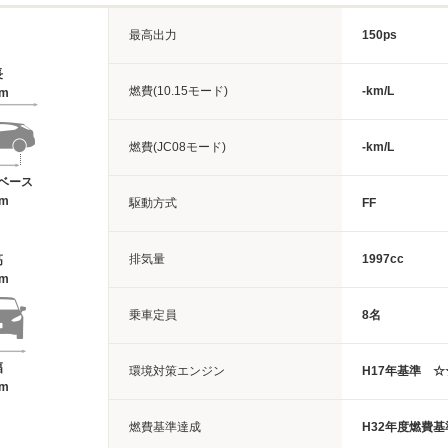
最高出力
150ps
長
燃費(10.15モード)
-km/L
7m
燃費(JC08モード)
-km/L
ベース
6m
駆動方式
FF
排気量
1997cc
高
7m
乗車定員
8名
幅
環境対策エンジン
H17年基準 
4m
燃費基準達成
H32年度燃費