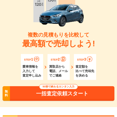
複数の見積もりを比較して
最高額で売却しよう!
1
2
3
STEP
STEP
STEP
愛車情報を
買取店から
査定額を
入力して
電話、メール
比べて売却先
査定申し込み
でご連絡
を決める
90秒で終わるカンタン入力
無
一括査定依頼スタート
料