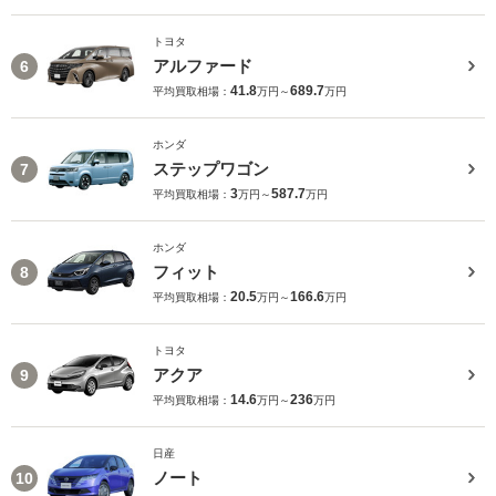
トヨタ
アルファード
6
41.8
689.7
平均買取相場：
万円～
万円
ホンダ
ステップワゴン
7
3
587.7
平均買取相場：
万円～
万円
ホンダ
フィット
8
20.5
166.6
平均買取相場：
万円～
万円
トヨタ
アクア
9
14.6
236
平均買取相場：
万円～
万円
日産
ノート
10