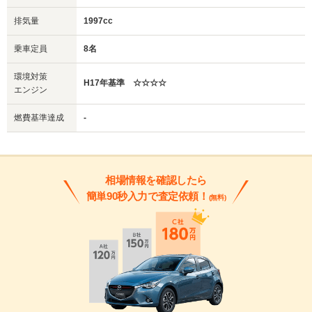
排気量
1997cc
乗車定員
8名
環境対策
H17年基準 ☆☆☆☆
エンジン
燃費基準達成
-
相場情報を確認したら
簡単90秒入力で査定依頼！
(無料)