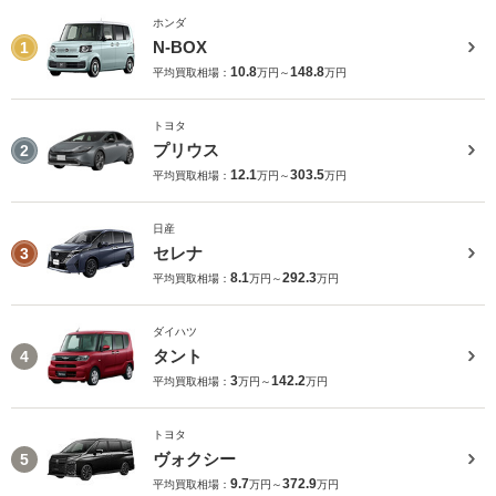
ホンダ
N-BOX
1
10.8
148.8
平均買取相場：
万円～
万円
トヨタ
プリウス
2
12.1
303.5
平均買取相場：
万円～
万円
日産
セレナ
3
8.1
292.3
平均買取相場：
万円～
万円
ダイハツ
タント
4
3
142.2
平均買取相場：
万円～
万円
トヨタ
ヴォクシー
5
9.7
372.9
平均買取相場：
万円～
万円