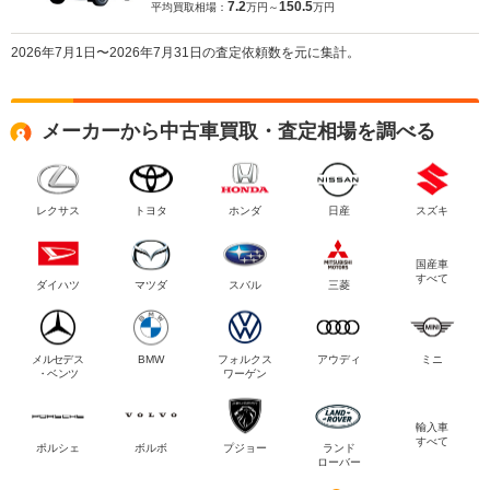
7.2
150.5
平均買取相場：
万円～
万円
2026年7月1日〜2026年7月31日の査定依頼数を元に集計。
メーカーから中古車買取・査定相場を調べる
レクサス
トヨタ
ホンダ
日産
スズキ
国産車
すべて
ダイハツ
マツダ
スバル
三菱
メルセデス
BMW
フォルクス
アウディ
ミニ
・ベンツ
ワーゲン
輸入車
すべて
ポルシェ
ボルボ
プジョー
ランド
ローバー