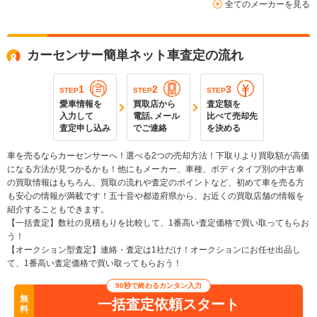
全てのメーカーを見る
カーセンサー簡単ネット車査定の流れ
1
2
3
STEP
STEP
STEP
愛車情報を
買取店から
査定額を
入力して
電話､メール
比べて売却先
査定申し込み
でご連絡
を決める
車を売るならカーセンサーへ！選べる2つの売却方法！下取りより買取額が高価
になる方法が見つかるかも！他にもメーカー、車種、ボディタイプ別の中古車
の買取情報はもちろん、買取の流れや査定のポイントなど、初めて車を売る方
も安心の情報が満載です！五十音や都道府県から、お近くの買取店舗の情報を
紹介することもできます。
【一括査定】数社の見積もりを比較して、1番高い査定価格で買い取ってもらお
う！
【オークション型査定】連絡・査定は1社だけ！オークションにお任せ出品し
て、1番高い査定価格で買い取ってもらおう！
90秒で終わるカンタン入力
無
一括査定依頼スタート
料