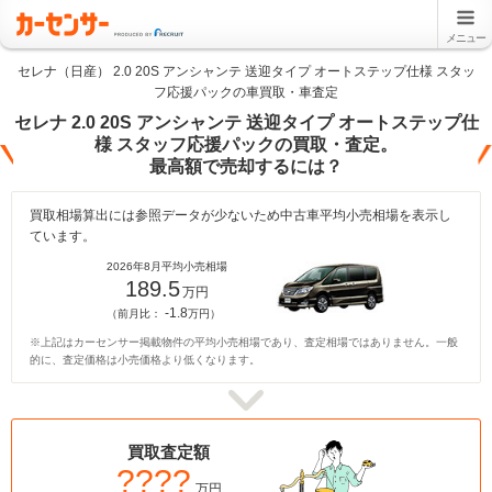
メニュー
セレナ（日産） 2.0 20S アンシャンテ 送迎タイプ オートステップ仕様 スタッ
フ応援パックの車買取・車査定
セレナ 2.0 20S アンシャンテ 送迎タイプ オートステップ仕
様 スタッフ応援パックの買取・査定。
最高額で売却するには？
買取相場算出には参照データが少ないため中古車平均小売相場を表示し
ています。
2026年8月平均小売相場
189.5
万円
-1.8
（前月比：
万円）
※上記はカーセンサー掲載物件の平均小売相場であり、査定相場ではありません。一般
的に、査定価格は小売価格より低くなります。
買取査定額
????
万円