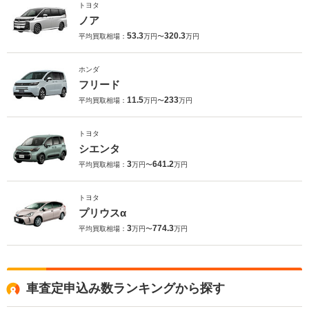
トヨタ
ノア
53.3
320.3
平均買取相場：
万円〜
万円
ホンダ
フリード
11.5
233
平均買取相場：
万円〜
万円
トヨタ
シエンタ
3
641.2
平均買取相場：
万円〜
万円
トヨタ
プリウスα
3
774.3
平均買取相場：
万円〜
万円
車査定申込み数ランキングから探す