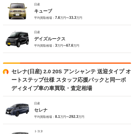
日産
キューブ
7.6
33.3
平均買取相場：
万円〜
万円
日産
デイズルークス
3
67.6
平均買取相場：
万円〜
万円
セレナ(日産) 2.0 20S アンシャンテ 送迎タイプ オ
ートステップ仕様 スタッフ応援パックと同一ボ
ディタイプ車の車買取・査定相場
日産
セレナ
8.1
292.3
平均買取相場：
万円〜
万円
トヨタ