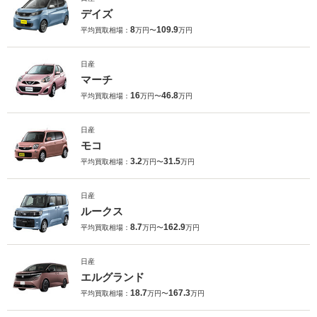
デイズ
8
109.9
平均買取相場：
万円〜
万円
日産
マーチ
16
46.8
平均買取相場：
万円〜
万円
日産
モコ
3.2
31.5
平均買取相場：
万円〜
万円
日産
ルークス
8.7
162.9
平均買取相場：
万円〜
万円
日産
エルグランド
18.7
167.3
平均買取相場：
万円〜
万円