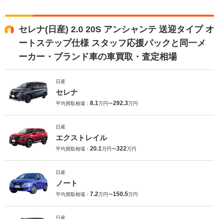
セレナ(日産) 2.0 20S アンシャンテ 送迎タイプ オ
ートステップ仕様 スタッフ応援パックと同一メ
ーカー・ブランド車の車買取・査定相場
日産
セレナ
8.1
292.3
平均買取相場：
万円〜
万円
日産
エクストレイル
20.1
322
平均買取相場：
万円〜
万円
日産
ノート
7.2
150.5
平均買取相場：
万円〜
万円
日産