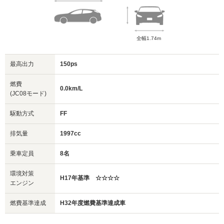
全幅1.74m
最高出力
150ps
燃費
0.0km/L
(JC08モード)
駆動方式
FF
排気量
1997cc
乗車定員
8名
環境対策
H17年基準 ☆☆☆☆
エンジン
燃費基準達成
H32年度燃費基準達成車