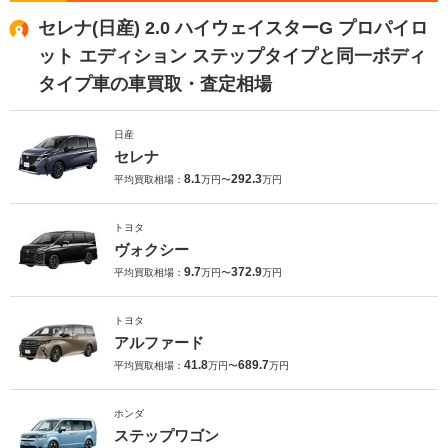
セレナ(日産) 2.0 ハイウェイスターG プロパイロ
ット エディション ステップタイプと同一ボディ
タイプ車の車買取・査定相場
日産
セレナ
8.1
292.3
平均買取相場：
万円〜
万円
トヨタ
ヴォクシー
9.7
372.9
平均買取相場：
万円〜
万円
トヨタ
アルファード
41.8
689.7
平均買取相場：
万円〜
万円
ホンダ
ステップワゴン