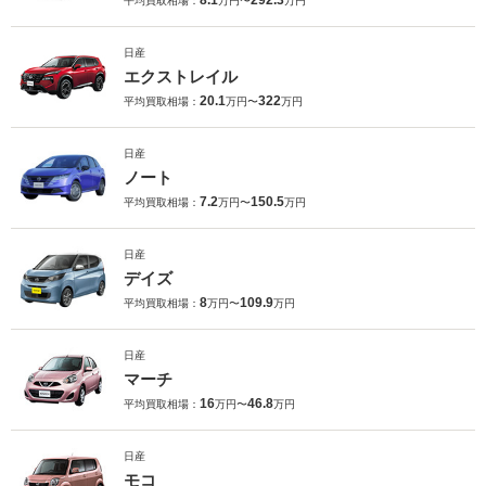
8.1
292.3
平均買取相場：
万円〜
万円
日産
エクストレイル
20.1
322
平均買取相場：
万円〜
万円
日産
ノート
7.2
150.5
平均買取相場：
万円〜
万円
日産
デイズ
8
109.9
平均買取相場：
万円〜
万円
日産
マーチ
16
46.8
平均買取相場：
万円〜
万円
日産
モコ