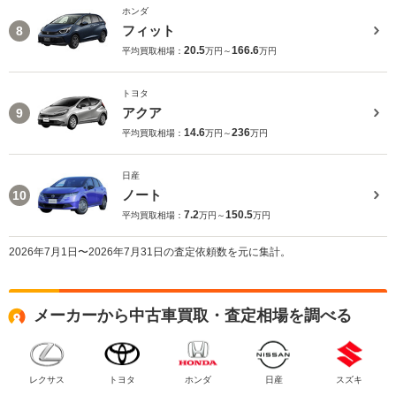
ホンダ
フィット
8
20.5
166.6
平均買取相場：
万円～
万円
トヨタ
アクア
9
14.6
236
平均買取相場：
万円～
万円
日産
ノート
10
7.2
150.5
平均買取相場：
万円～
万円
2026年7月1日〜2026年7月31日の査定依頼数を元に集計。
メーカーから中古車買取・査定相場を調べる
レクサス
トヨタ
ホンダ
日産
スズキ