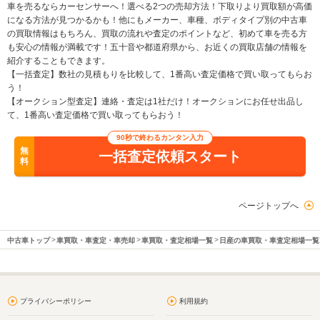
車を売るならカーセンサーへ！選べる2つの売却方法！下取りより買取額が高価
になる方法が見つかるかも！他にもメーカー、車種、ボディタイプ別の中古車
の買取情報はもちろん、買取の流れや査定のポイントなど、初めて車を売る方
も安心の情報が満載です！五十音や都道府県から、お近くの買取店舗の情報を
紹介することもできます。
【一括査定】数社の見積もりを比較して、1番高い査定価格で買い取ってもらお
う！
【オークション型査定】連絡・査定は1社だけ！オークションにお任せ出品し
て、1番高い査定価格で買い取ってもらおう！
90秒で終わるカンタン入力
無
一括査定依頼スタート
料
ページトップへ
中古車トップ
車買取・車査定・車売却
車買取・査定相場一覧
日産の車買取・車査定相場一覧
プライバシーポリシー
利用規約