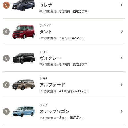
セレナ
3
8.1
292.3
平均買取相場：
万円～
万円
ダイハツ
タント
4
3
142.2
平均買取相場：
万円～
万円
トヨタ
ヴォクシー
5
9.7
372.9
平均買取相場：
万円～
万円
トヨタ
アルファード
6
41.8
689.7
平均買取相場：
万円～
万円
ホンダ
ステップワゴン
7
3
587.7
平均買取相場：
万円～
万円