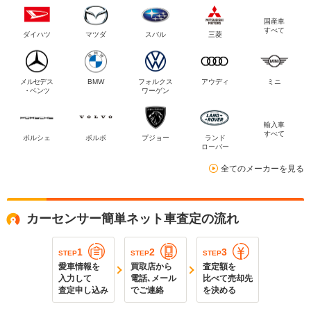
国産車
すべて
ダイハツ
マツダ
スバル
三菱
メルセデス
BMW
フォルクス
アウディ
ミニ
・ベンツ
ワーゲン
輸入車
すべて
ポルシェ
ボルボ
プジョー
ランド
ローバー
全てのメーカーを見る
カーセンサー簡単ネット車査定の流れ
1
2
3
STEP
STEP
STEP
愛車情報を
買取店から
査定額を
入力して
電話､メール
比べて売却先
査定申し込み
でご連絡
を決める