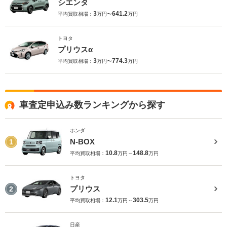
シエンタ
3
641.2
平均買取相場：
万円〜
万円
トヨタ
プリウスα
3
774.3
平均買取相場：
万円〜
万円
車査定申込み数ランキングから探す
ホンダ
N-BOX
1
10.8
148.8
平均買取相場：
万円～
万円
トヨタ
プリウス
2
12.1
303.5
平均買取相場：
万円～
万円
日産