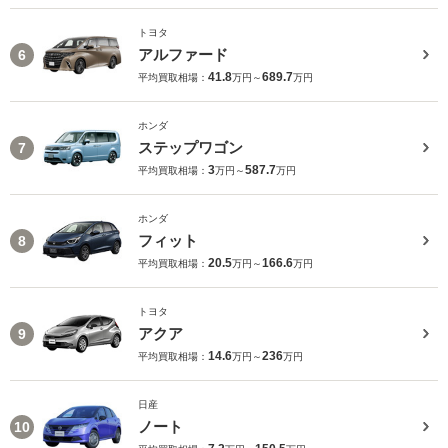
トヨタ
アルファード
6
41.8
689.7
平均買取相場：
万円～
万円
ホンダ
ステップワゴン
7
3
587.7
平均買取相場：
万円～
万円
ホンダ
フィット
8
20.5
166.6
平均買取相場：
万円～
万円
トヨタ
アクア
9
14.6
236
平均買取相場：
万円～
万円
日産
ノート
10