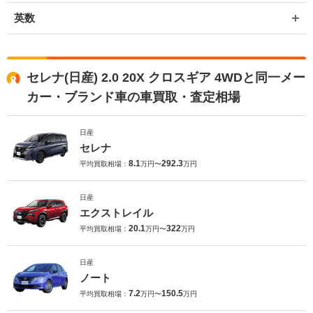
英数
セレナ(日産) 2.0 20X クロスギア 4WDと同一メー
カー・ブランド車の車買取・査定相場
日産
セレナ
8.1
292.3
平均買取相場：
万円〜
万円
日産
エクストレイル
20.1
322
平均買取相場：
万円〜
万円
日産
ノート
7.2
150.5
平均買取相場：
万円〜
万円