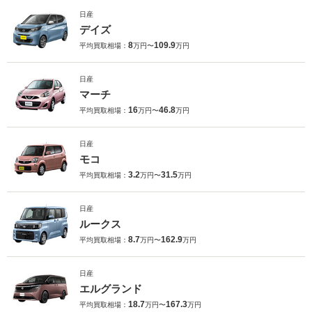
日産
デイズ
8
109.9
平均買取相場：
万円〜
万円
日産
マーチ
16
46.8
平均買取相場：
万円〜
万円
日産
モコ
3.2
31.5
平均買取相場：
万円〜
万円
日産
ルークス
8.7
162.9
平均買取相場：
万円〜
万円
日産
エルグランド
18.7
167.3
平均買取相場：
万円〜
万円