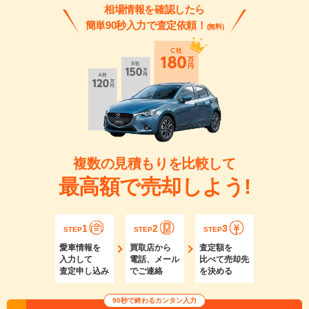
相場情報を確認したら
簡単90秒入力で査定依頼！
(無料)
複数の見積もりを比較して
最高額で売却しよう!
1
2
3
STEP
STEP
STEP
愛車情報を
買取店から
査定額を
入力して
電話、メール
比べて売却先
査定申し込み
でご連絡
を決める
90秒で終わるカンタン入力