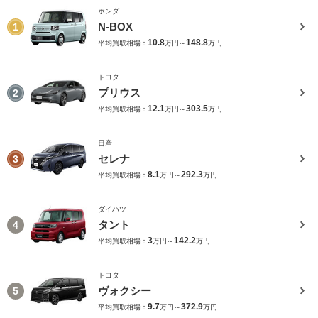
ホンダ
N-BOX
1
10.8
148.8
平均買取相場：
万円～
万円
トヨタ
プリウス
2
12.1
303.5
平均買取相場：
万円～
万円
日産
セレナ
3
8.1
292.3
平均買取相場：
万円～
万円
ダイハツ
タント
4
3
142.2
平均買取相場：
万円～
万円
トヨタ
ヴォクシー
5
9.7
372.9
平均買取相場：
万円～
万円