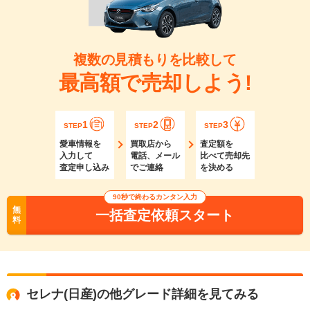
複数の見積もりを比較して
最高額で売却しよう!
1
2
3
STEP
STEP
STEP
愛車情報を
買取店から
査定額を
入力して
電話、メール
比べて売却先
査定申し込み
でご連絡
を決める
90秒で終わるカンタン入力
無
一括査定依頼スタート
料
セレナ(日産)の他グレード詳細を見てみる