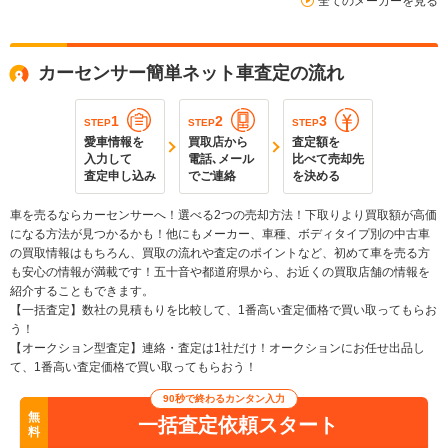
全てのメーカーを見る
カーセンサー簡単ネット車査定の流れ
1
2
3
STEP
STEP
STEP
愛車情報を
買取店から
査定額を
入力して
電話､メール
比べて売却先
査定申し込み
でご連絡
を決める
車を売るならカーセンサーへ！選べる2つの売却方法！下取りより買取額が高価
になる方法が見つかるかも！他にもメーカー、車種、ボディタイプ別の中古車
の買取情報はもちろん、買取の流れや査定のポイントなど、初めて車を売る方
も安心の情報が満載です！五十音や都道府県から、お近くの買取店舗の情報を
紹介することもできます。
【一括査定】数社の見積もりを比較して、1番高い査定価格で買い取ってもらお
う！
【オークション型査定】連絡・査定は1社だけ！オークションにお任せ出品し
て、1番高い査定価格で買い取ってもらおう！
90秒で終わるカンタン入力
無
一括査定依頼スタート
料