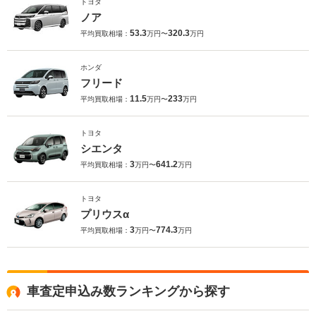
トヨタ
ノア
53.3
320.3
平均買取相場：
万円〜
万円
ホンダ
フリード
11.5
233
平均買取相場：
万円〜
万円
トヨタ
シエンタ
3
641.2
平均買取相場：
万円〜
万円
トヨタ
プリウスα
3
774.3
平均買取相場：
万円〜
万円
車査定申込み数ランキングから探す