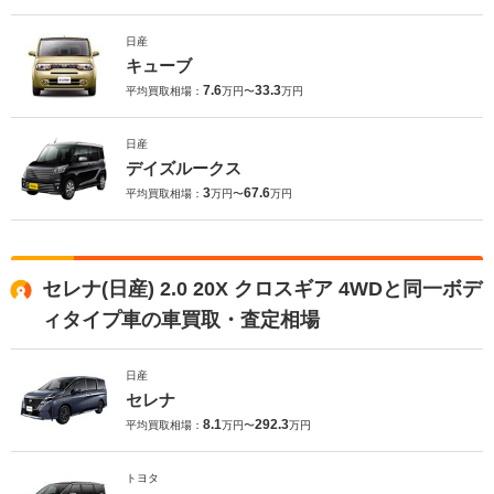
日産
キューブ
7.6
33.3
平均買取相場：
万円〜
万円
日産
デイズルークス
3
67.6
平均買取相場：
万円〜
万円
セレナ(日産) 2.0 20X クロスギア 4WDと同一ボデ
ィタイプ車の車買取・査定相場
日産
セレナ
8.1
292.3
平均買取相場：
万円〜
万円
トヨタ