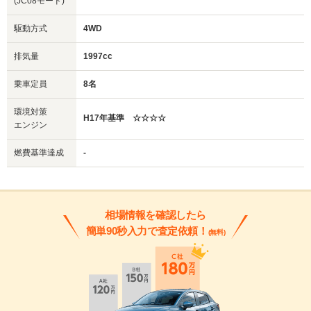
(JC08モード)
駆動方式
4WD
排気量
1997cc
乗車定員
8名
環境対策
H17年基準 ☆☆☆☆
エンジン
燃費基準達成
-
相場情報を確認したら
簡単90秒入力で査定依頼！
(無料)