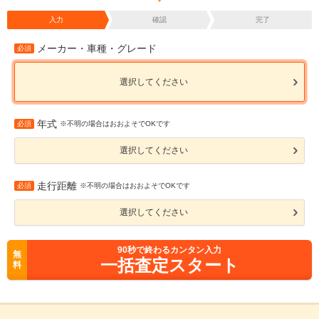
入力
確認
完了
メーカー・車種・グレード
必須
選択してください
年式
必須
※不明の場合はおおよそでOKです
選択してください
走行距離
必須
※不明の場合はおおよそでOKです
選択してください
90
秒で終わるカンタン入力
無
一括査定スタート
料