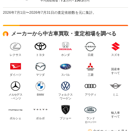
7.2
150.5
平均買取相場：
万円～
万円
2026年7月1日〜2026年7月31日の査定依頼数を元に集計。
メーカーから中古車買取・査定相場を調べる
レクサス
トヨタ
ホンダ
日産
スズキ
国産車
すべて
ダイハツ
マツダ
スバル
三菱
メルセデス
BMW
フォルクス
アウディ
ミニ
・ベンツ
ワーゲン
輸入車
すべて
ポルシェ
ボルボ
プジョー
ランド
ローバー