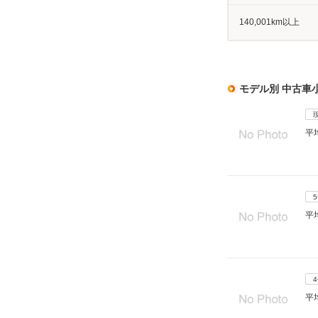
140,001km以上
モデル別 中古車
平
平
平