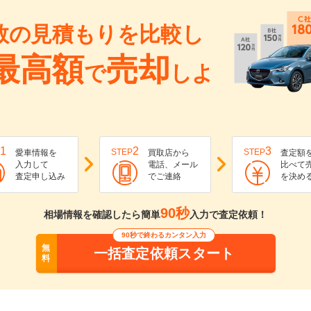
数の見積もりを比較し
最高額
売却
で
しよ
1
2
3
STEP
STEP
愛車情報を
買取店から
査定額
入力して
電話、メール
比べて
査定申し込み
でご連絡
を決め
90秒
相場情報を確認したら簡単
入力で査定依頼！
90秒で終わるカンタン入力
無
一括査定依頼スタート
料