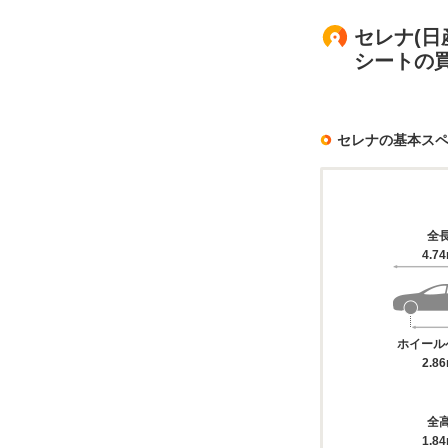
セレナ(日
シートの
セレナの基本ス
全
4.7
ホイール
2.8
全
1.8