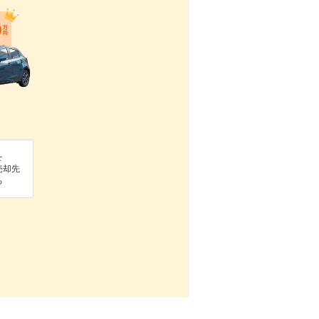
を
売却先
る