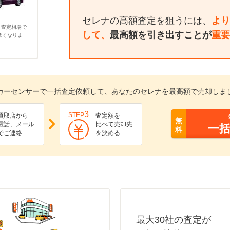
セレナの高額査定を狙うには、
より
、査定相場で
して、
最高額を引き出すことが
重要
低くなりま
カーセンサーで一括査定依頼して、あなたのセレナを最高額で売却しま
3
STEP
買取店から
査定額を
無
電話、メール
比べて売却先
一
料
でご連絡
を決める
最大30社の査定が