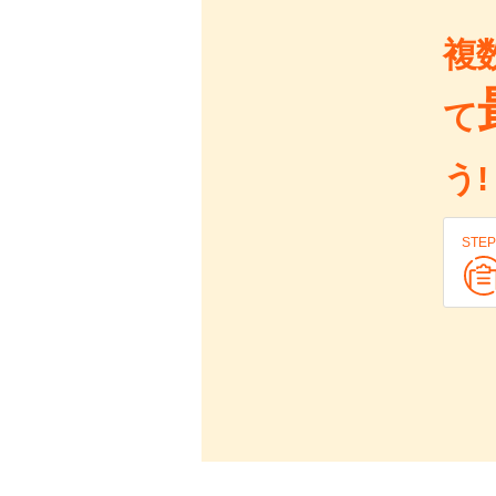
複
て
う!
STEP