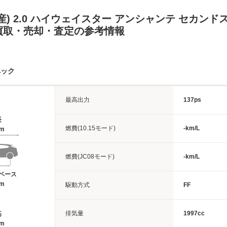
産) 2.0 ハイウェイスター アンシャンテ セカン
買取・売却・査定の参考情報
ペック
最高出力
137ps
長
燃費(10.15モード)
-km/L
4m
燃費(JC08モード)
-km/L
ベース
6m
駆動方式
FF
排気量
1997cc
高
4m