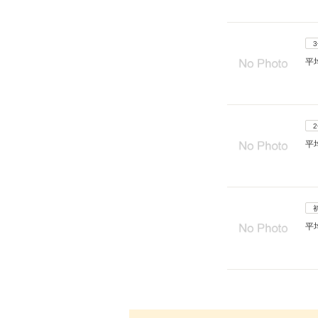
平
平
平