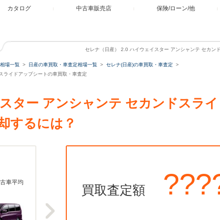
カタログ
中古車販売店
保険/ローン/他
セレナ（日産） 2.0 ハイウェイスター アンシャンテ セカ
相場一覧
日産の車買取・車査定相場一覧
セレナ(日産)の車買取・車査定
ンドスライドアップシートの車買取・車査定
ェイスター アンシャンテ セカンドスラ
却するには？
???
古車平均
買取査定額