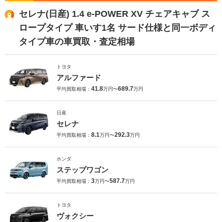
セレナ(日産) 1.4 e-POWER XV チェアキャブ ス
ロープタイプ 車いす1名 サード仕様と同一ボディ
タイプ車の車買取・査定相場
トヨタ
アルファード
41.8
689.7
平均買取相場：
万円〜
万円
日産
セレナ
8.1
292.3
平均買取相場：
万円〜
万円
ホンダ
ステップワゴン
3
587.7
平均買取相場：
万円〜
万円
トヨタ
ヴォクシー