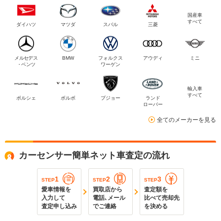
国産車
すべて
ダイハツ
マツダ
スバル
三菱
メルセデス
BMW
フォルクス
アウディ
ミニ
・ベンツ
ワーゲン
輸入車
すべて
ポルシェ
ボルボ
プジョー
ランド
ローバー
全てのメーカーを見る
カーセンサー簡単ネット車査定の流れ
1
2
3
STEP
STEP
STEP
愛車情報を
買取店から
査定額を
入力して
電話､メール
比べて売却先
査定申し込み
でご連絡
を決める