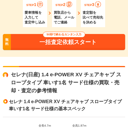
1
2
3
STEP
STEP
STEP
愛車情報を
買取店から
査定額を
入力して
電話、メール
比べて売却先
査定申し込み
でご連絡
を決める
90秒で終わるカンタン入力
無
一括査定依頼スタート
料
セレナ(日産) 1.4 e-POWER XV チェアキャブ ス
ロープタイプ 車いす1名 サード仕様の買取・売
却・査定の参考情報
セレナ 1.4 e-POWER XV チェアキャブ スロープタイプ
車いす1名 サード仕様の基本スペック
全長4.7m
全高1.87m