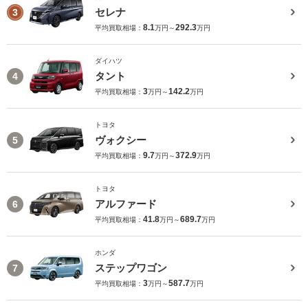
セレナ
3
8.1
292.3
平均買取相場：
万円～
万円
ダイハツ
タント
4
3
142.2
平均買取相場：
万円～
万円
トヨタ
ヴォクシー
5
9.7
372.9
平均買取相場：
万円～
万円
トヨタ
アルファード
6
41.8
689.7
平均買取相場：
万円～
万円
ホンダ
ステップワゴン
7
3
587.7
平均買取相場：
万円～
万円