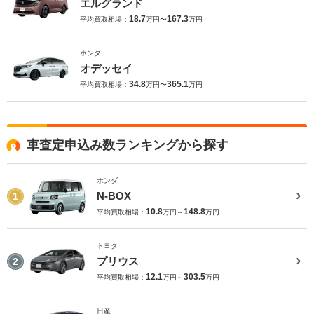
エルグランド
18.7
167.3
平均買取相場：
万円〜
万円
ホンダ
オデッセイ
34.8
365.1
平均買取相場：
万円〜
万円
車査定申込み数ランキングから探す
ホンダ
N-BOX
1
10.8
148.8
平均買取相場：
万円～
万円
トヨタ
プリウス
2
12.1
303.5
平均買取相場：
万円～
万円
日産