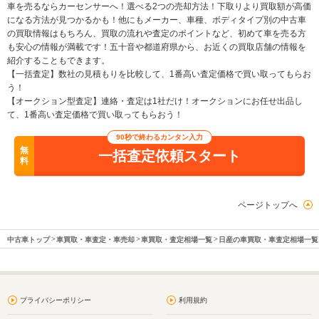
車を売るならカーセンサーへ！選べる2つの売却方法！下取りより買取額が高価
になる方法が見つかるかも！他にもメーカー、車種、ボディタイプ別の中古車
の買取情報はもちろん、買取の流れや査定のポイントなど、初めて車を売る方
も安心の情報が満載です！五十音や都道府県から、お近くの買取店舗の情報を
紹介することもできます。
【一括査定】数社の見積もりを比較して、1番高い査定価格で買い取ってもらお
う！
【オークション型査定】連絡・査定は1社だけ！オークションにお任せ出品し
て、1番高い査定価格で買い取ってもらおう！
90秒で終わるカンタン入力
無
一括査定依頼スタート
料
ページトップへ
中古車トップ
車買取・車査定・車売却
車買取・査定相場一覧
日産の車買取・車査定相場一覧
プライバシーポリシー
利用規約