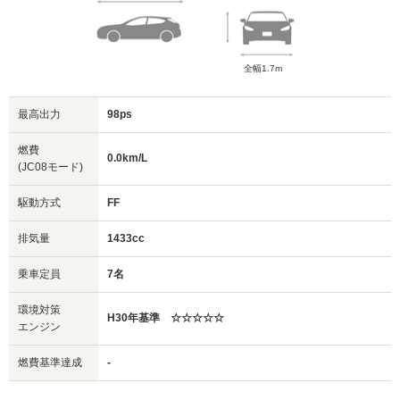
全幅1.7m
最高出力
98ps
燃費
0.0km/L
(JC08モード)
駆動方式
FF
排気量
1433cc
乗車定員
7名
環境対策
H30年基準 ☆☆☆☆☆
エンジン
燃費基準達成
-