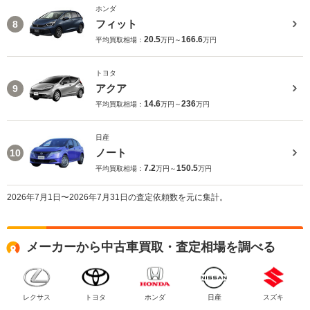
ホンダ
フィット
8
20.5
166.6
平均買取相場：
万円～
万円
トヨタ
アクア
9
14.6
236
平均買取相場：
万円～
万円
日産
ノート
10
7.2
150.5
平均買取相場：
万円～
万円
2026年7月1日〜2026年7月31日の査定依頼数を元に集計。
メーカーから中古車買取・査定相場を調べる
レクサス
トヨタ
ホンダ
日産
スズキ