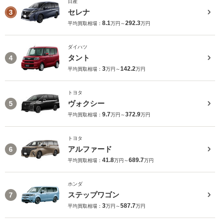
日産
セレナ
3
8.1
292.3
平均買取相場：
万円～
万円
ダイハツ
タント
4
3
142.2
平均買取相場：
万円～
万円
トヨタ
ヴォクシー
5
9.7
372.9
平均買取相場：
万円～
万円
トヨタ
アルファード
6
41.8
689.7
平均買取相場：
万円～
万円
ホンダ
ステップワゴン
7
3
587.7
平均買取相場：
万円～
万円