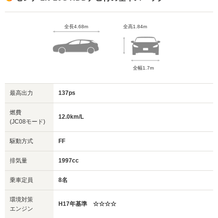
全長4.68m
全高1.84m
全幅1.7m
最高出力
137ps
燃費
12.0km/L
(JC08モード)
駆動方式
FF
排気量
1997cc
乗車定員
8名
環境対策
H17年基準 ☆☆☆☆
エンジン