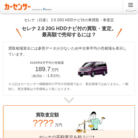
メニュー
セレナ（日産） 2.0 20G HDDナビ付の車買取・車査定
セレナ 2.0 20G HDDナビ付の買取・査定。
最高額で売却するには？
買取相場算出には参照データが少ないため中古車平均小売相場を表示し
ています。
2026年8月平均小売相場
189.7
万円
-1.6
（前月比：
万円）
※上記はカーセンサー掲載物件の平均小売相場であり、査定相場ではありません。一般
的に、査定価格は小売価格より低くなります。
買取査定額
????
万円
セレナの高額査定を狙うには、