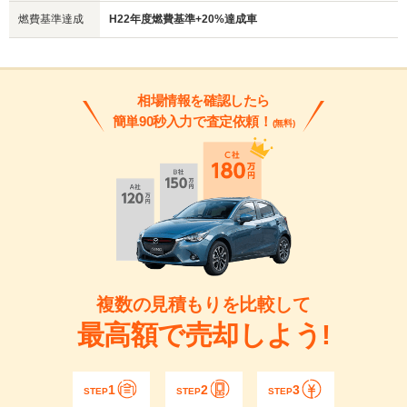
燃費基準達成
H22年度燃費基準+20%達成車
相場情報を確認したら
簡単90秒入力で査定依頼！
(無料)
複数の見積もりを比較して
最高額で売却しよう!
1
2
3
STEP
STEP
STEP