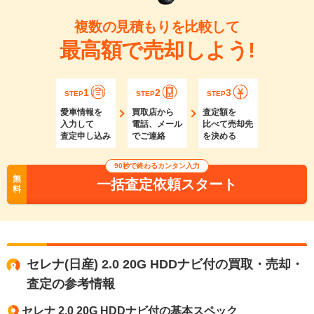
複数の見積もりを比較して
最高額で売却しよう!
1
2
3
STEP
STEP
STEP
愛車情報を
買取店から
査定額を
入力して
電話、メール
比べて売却先
査定申し込み
でご連絡
を決める
90秒で終わるカンタン入力
無
一括査定依頼スタート
料
セレナ(日産) 2.0 20G HDDナビ付の買取・売却・
査定の参考情報
セレナ 2.0 20G HDDナビ付の基本スペック