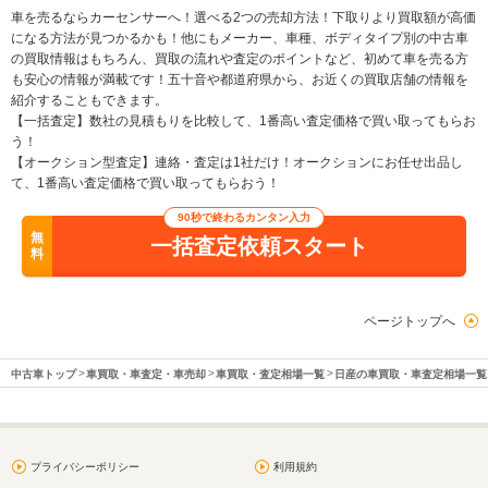
車を売るならカーセンサーへ！選べる2つの売却方法！下取りより買取額が高価
になる方法が見つかるかも！他にもメーカー、車種、ボディタイプ別の中古車
の買取情報はもちろん、買取の流れや査定のポイントなど、初めて車を売る方
も安心の情報が満載です！五十音や都道府県から、お近くの買取店舗の情報を
紹介することもできます。
【一括査定】数社の見積もりを比較して、1番高い査定価格で買い取ってもらお
う！
【オークション型査定】連絡・査定は1社だけ！オークションにお任せ出品し
て、1番高い査定価格で買い取ってもらおう！
90秒で終わるカンタン入力
無
一括査定依頼スタート
料
ページトップへ
中古車トップ
車買取・車査定・車売却
車買取・査定相場一覧
日産の車買取・車査定相場一覧
プライバシーポリシー
利用規約