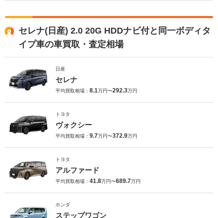
セレナ(日産) 2.0 20G HDDナビ付と同一ボディタ
イプ車の車買取・査定相場
日産
セレナ
8.1
292.3
平均買取相場：
万円〜
万円
トヨタ
ヴォクシー
9.7
372.9
平均買取相場：
万円〜
万円
トヨタ
アルファード
41.8
689.7
平均買取相場：
万円〜
万円
ホンダ
ステップワゴン