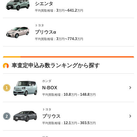
シエンタ
3
641.2
平均買取相場：
万円〜
万円
トヨタ
プリウスα
3
774.3
平均買取相場：
万円〜
万円
車査定申込み数ランキングから探す
ホンダ
N-BOX
1
10.8
148.8
平均買取相場：
万円～
万円
トヨタ
プリウス
2
12.1
303.5
平均買取相場：
万円～
万円