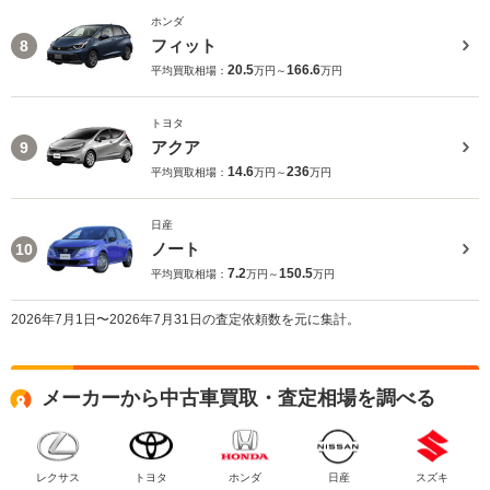
ホンダ
フィット
8
20.5
166.6
平均買取相場：
万円～
万円
トヨタ
アクア
9
14.6
236
平均買取相場：
万円～
万円
日産
ノート
10
7.2
150.5
平均買取相場：
万円～
万円
2026年7月1日〜2026年7月31日の査定依頼数を元に集計。
メーカーから中古車買取・査定相場を調べる
レクサス
トヨタ
ホンダ
日産
スズキ