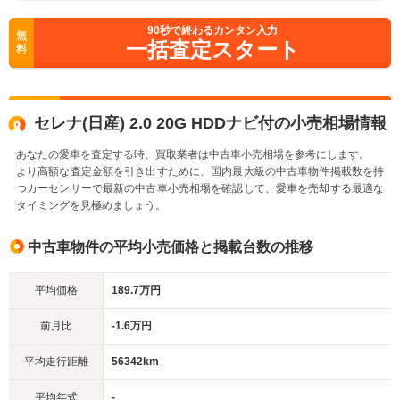
90
秒で終わるカンタン入力
無
一括査定スタート
料
セレナ(日産) 2.0 20G HDDナビ付の小売相場情報
あなたの愛車を査定する時、買取業者は中古車小売相場を参考にします。
より高額な査定金額を引き出すために、国内最大級の中古車物件掲載数を持
つカーセンサーで最新の中古車小売相場を確認して、愛車を売却する最適な
タイミングを見極めましょう。
中古車物件の平均小売価格と掲載台数の推移
平均価格
189.7万円
前月比
-1.6万円
平均走行距離
56342km
平均年式
-