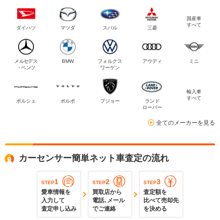
国産車
すべて
ダイハツ
マツダ
スバル
三菱
メルセデス
BMW
フォルクス
アウディ
ミニ
・ベンツ
ワーゲン
輸入車
すべて
ポルシェ
ボルボ
プジョー
ランド
ローバー
全てのメーカーを見る
カーセンサー簡単ネット車査定の流れ
1
2
3
STEP
STEP
STEP
愛車情報を
買取店から
査定額を
入力して
電話､メール
比べて売却先
査定申し込み
でご連絡
を決める