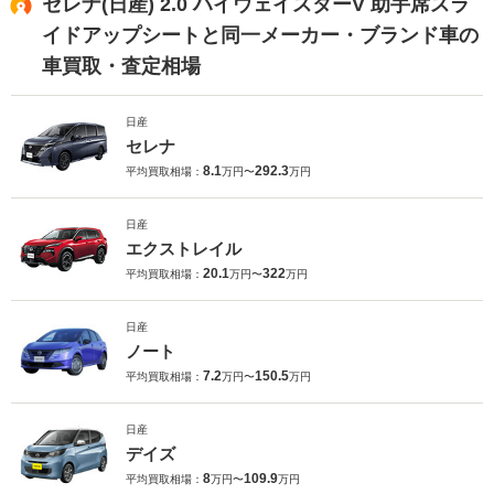
セレナ(日産) 2.0 ハイウェイスターV 助手席スラ
イドアップシートと同一メーカー・ブランド車の
車買取・査定相場
日産
セレナ
8.1
292.3
平均買取相場：
万円〜
万円
日産
エクストレイル
20.1
322
平均買取相場：
万円〜
万円
日産
ノート
7.2
150.5
平均買取相場：
万円〜
万円
日産
デイズ
8
109.9
平均買取相場：
万円〜
万円