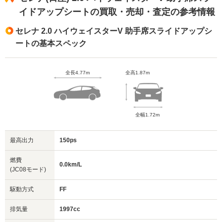
イドアップシートの買取・売却・査定の参考情報
セレナ 2.0 ハイウェイスターV 助手席スライドアップシ
ートの基本スペック
全長4.77m
全高1.87m
全幅1.72m
最高出力
150ps
燃費
0.0km/L
(JC08モード)
駆動方式
FF
排気量
1997cc