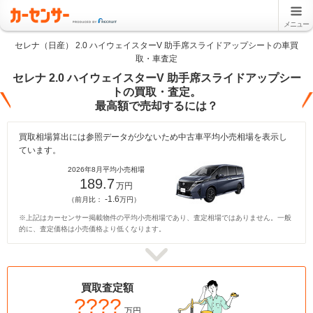
メニュー
セレナ（日産） 2.0 ハイウェイスターV 助手席スライドアップシートの車買
取・車査定
セレナ 2.0 ハイウェイスターV 助手席スライドアップシー
トの買取・査定。
最高額で売却するには？
買取相場算出には参照データが少ないため中古車平均小売相場を表示し
ています。
2026年8月平均小売相場
189.7
万円
-1.6
（前月比：
万円）
※上記はカーセンサー掲載物件の平均小売相場であり、査定相場ではありません。一般
的に、査定価格は小売価格より低くなります。
買取査定額
????
万円