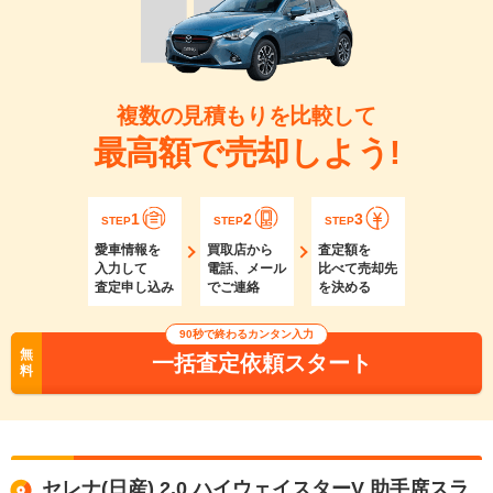
複数の見積もりを比較して
最高額で売却しよう!
1
2
3
STEP
STEP
STEP
愛車情報を
買取店から
査定額を
入力して
電話、メール
比べて売却先
査定申し込み
でご連絡
を決める
90秒で終わるカンタン入力
無
一括査定依頼スタート
料
セレナ(日産) 2.0 ハイウェイスターV 助手席スラ