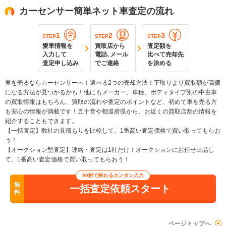
カーセンサー簡単ネット車査定の流れ
1
2
3
STEP
STEP
STEP
愛車情報を
買取店から
査定額を
入力して
電話､メール
比べて売却先
査定申し込み
でご連絡
を決める
車を売るならカーセンサーへ！選べる2つの売却方法！下取りより買取額が高価
になる方法が見つかるかも！他にもメーカー、車種、ボディタイプ別の中古車
の買取情報はもちろん、買取の流れや査定のポイントなど、初めて車を売る方
も安心の情報が満載です！五十音や都道府県から、お近くの買取店舗の情報を
紹介することもできます。
【一括査定】数社の見積もりを比較して、1番高い査定価格で買い取ってもらお
う！
【オークション型査定】連絡・査定は1社だけ！オークションにお任せ出品し
て、1番高い査定価格で買い取ってもらおう！
90秒で終わるカンタン入力
無
一括査定依頼スタート
料
ページトップへ