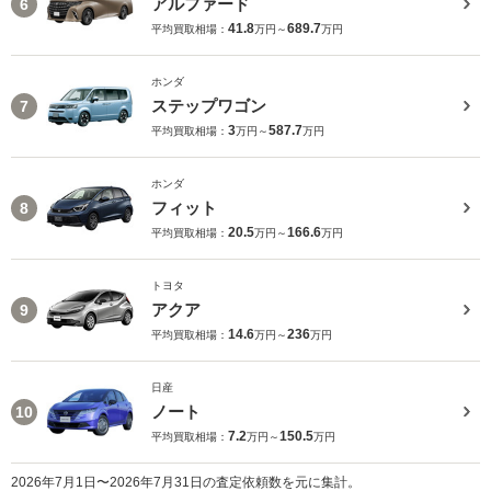
アルファード
6
41.8
689.7
平均買取相場：
万円～
万円
ホンダ
ステップワゴン
7
3
587.7
平均買取相場：
万円～
万円
ホンダ
フィット
8
20.5
166.6
平均買取相場：
万円～
万円
トヨタ
アクア
9
14.6
236
平均買取相場：
万円～
万円
日産
ノート
10
7.2
150.5
平均買取相場：
万円～
万円
2026年7月1日〜2026年7月31日の査定依頼数を元に集計。