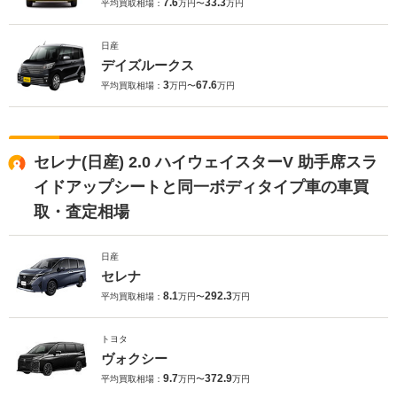
7.6
33.3
平均買取相場：
万円〜
万円
日産
デイズルークス
3
67.6
平均買取相場：
万円〜
万円
セレナ(日産) 2.0 ハイウェイスターV 助手席スラ
イドアップシートと同一ボディタイプ車の車買
取・査定相場
日産
セレナ
8.1
292.3
平均買取相場：
万円〜
万円
トヨタ
ヴォクシー
9.7
372.9
平均買取相場：
万円〜
万円