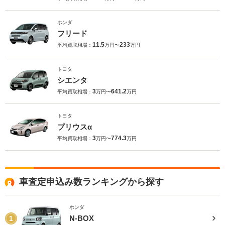
ホンダ
フリード
11.5
233
平均買取相場：
万円〜
万円
トヨタ
シエンタ
3
641.2
平均買取相場：
万円〜
万円
トヨタ
プリウスα
3
774.3
平均買取相場：
万円〜
万円
車査定申込み数ランキングから探す
ホンダ
N-BOX
1