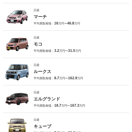
日産
マーチ
16
46.8
平均買取相場：
万円〜
万円
日産
モコ
3.2
31.5
平均買取相場：
万円〜
万円
日産
ルークス
8.7
162.9
平均買取相場：
万円〜
万円
日産
エルグランド
18.7
167.3
平均買取相場：
万円〜
万円
日産
キューブ