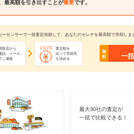
、
最高額を引き出すことが
重要
です。
カーセンサーで一括査定依頼して、あなたのセレナを最高額で売却しま
3
STEP
買取店から
査定額を
無
電話、メール
比べて売却先
一
料
でご連絡
を決める
最大30社の査定が
一括で比較できる！