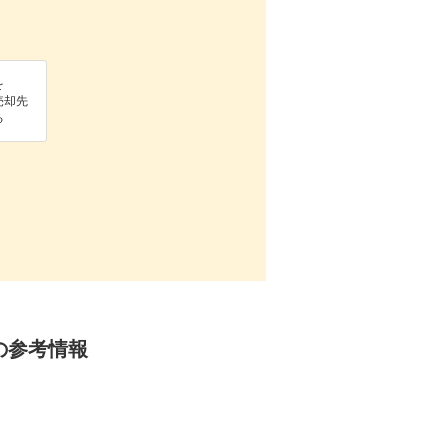
を
売却先
る
定の参考情報