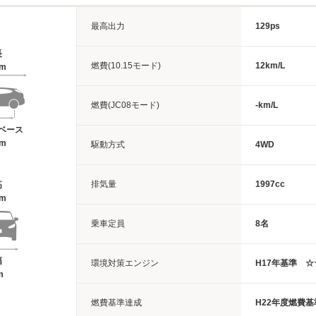
最高出力
129ps
長
燃費(10.15モード)
12km/L
8m
燃費(JC08モード)
-km/L
ベース
6m
駆動方式
4WD
排気量
1997cc
高
5m
乗車定員
8名
幅
環境対策エンジン
H17年基準 
m
燃費基準達成
H22年度燃費基