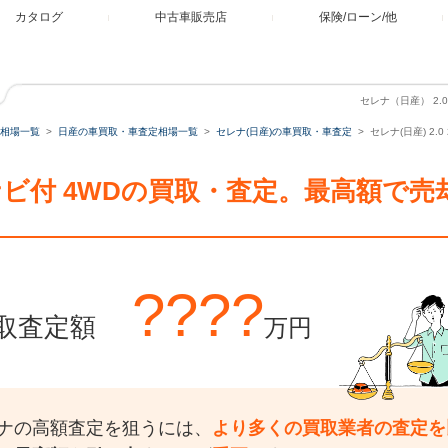
カタログ
中古車販売店
保険/ローン/他
セレナ（日産） 2.0
相場一覧
日産の車買取・車査定相場一覧
セレナ(日産)の車買取・車査定
セレナ(日産) 2.
HDDナビ付 4WDの買取・査定。最高額で
????
取査定額
万円
ナの高額査定を狙うには、
より多くの買取業者の査定を