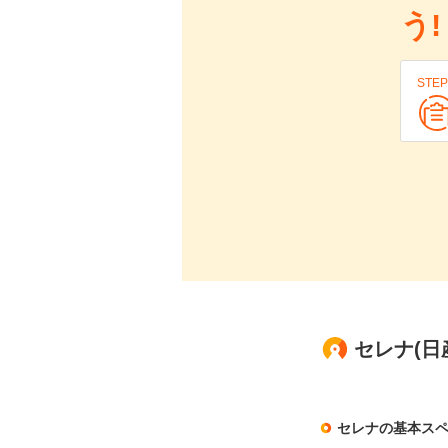
う!
STEP
セレナ(日産
セレナの基本ス