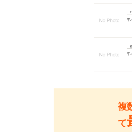
平
平
複
て