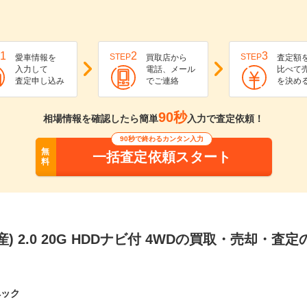
1
2
3
STEP
STEP
愛車情報を
買取店から
査定額
入力して
電話、メール
比べて
査定申し込み
でご連絡
を決め
90秒
相場情報を確認したら簡単
入力で査定依頼！
90秒で終わるカンタン入力
無
一括査定依頼スタート
料
) 2.0 20G HDDナビ付 4WDの買取・売却・査
ペック