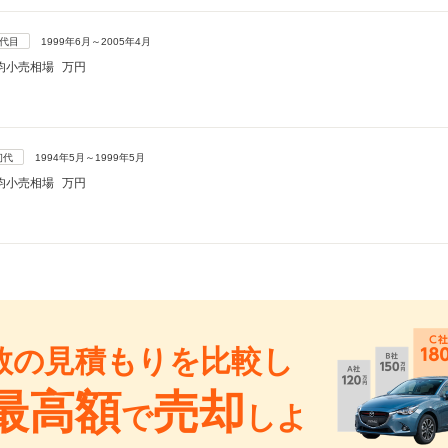
2代目
1999年6月～2005年4月
均小売相場
万円
初代
1994年5月～1999年5月
均小売相場
万円
数の見積もりを比較し
最高額
売却
で
しよ